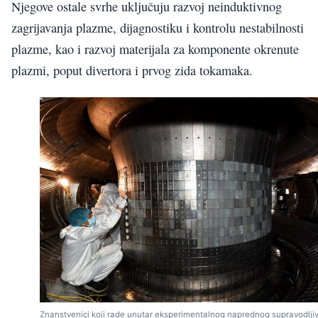
Njegove ostale svrhe uključuju razvoj neinduktivnog
zagrijavanja plazme, dijagnostiku i kontrolu nestabilnosti
plazme, kao i razvoj materijala za komponente okrenute
plazmi, poput divertora i prvog zida tokamaka.
Znanstvenici koji rade unutar eksperimentalnog naprednog supravodlji