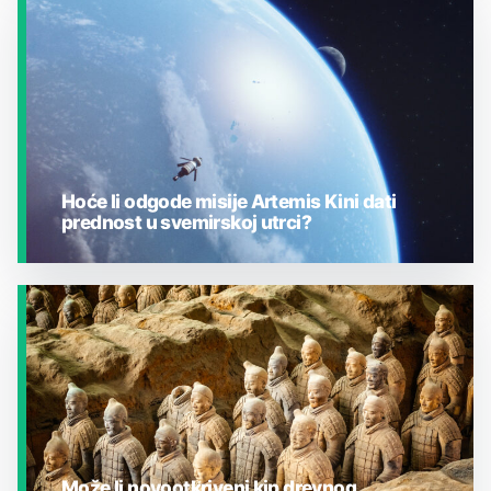
JESTE LI ZNALI?
Hoće li odgode misije Artemis Kini dati
prednost u svemirskoj utrci?
JESTE LI ZNALI?
Može li novootkriveni kip drevnog