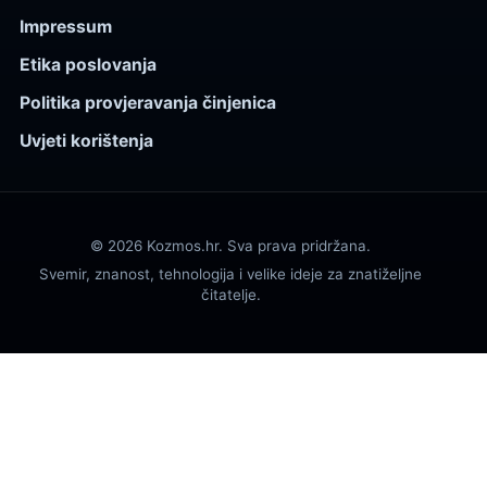
Impressum
Etika poslovanja
Politika provjeravanja činjenica
Uvjeti korištenja
© 2026 Kozmos.hr. Sva prava pridržana.
Svemir, znanost, tehnologija i velike ideje za znatiželjne
čitatelje.