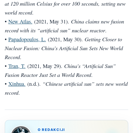
at 120 million Celsius for over 100 seconds, setting new
world record
.
China claims new fusion
•
New Atlas.
(2021, May 31).
record with its “artificial sun” nuclear reactor
.
Getting Closer to
•
Papadopoulos, L.
(2021, May 30).
Nuclear Fusion: China’s Artificial Sun Sets New World
Record
.
China’s “Artificial Sun”
•
Tran, T.
(2021, May 29).
Fusion Reactor Just Set a World Record
.
“Chinese artificial sun” sets new world
•
Xinhua.
(n.d.).
record
.
O REDAKCIJI