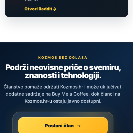
Otvori Reddit
KOZMOS BEZ OGLASA
Podrži neovisne priče o svemiru,
znanosti i tehnologiji.
Članstvo pomaže održati Kozmos.hr i može uključivati
dodatne sadržaje na Buy Me a Coffee, dok članci na
Kozmos.hr-u ostaju javno dostupni.
Postani član