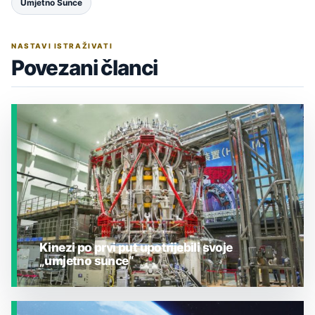
Umjetno Sunce
NASTAVI ISTRAŽIVATI
Povezani članci
Kinezi po prvi put upotrijebili svoje
„umjetno sunce“