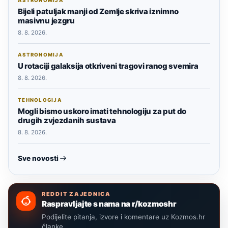
ASTRONOMIJA
Bijeli patuljak manji od Zemlje skriva iznimno
masivnu jezgru
8. 8. 2026.
ASTRONOMIJA
U rotaciji galaksija otkriveni tragovi ranog svemira
8. 8. 2026.
TEHNOLOGIJA
Mogli bismo uskoro imati tehnologiju za put do
drugih zvjezdanih sustava
8. 8. 2026.
Sve novosti
REDDIT ZAJEDNICA
Raspravljajte s nama na r/kozmoshr
Podijelite pitanja, izvore i komentare uz Kozmos.hr
članke.