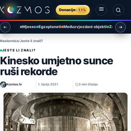
Preskoči na sadržaj
Donacije:
11%
Otvori izbornik
Otvori pretragu
Mjesec
Egzoplaneti
Međuzvjezdani objekti
Zemlja i ok
Naslovnica
Jeste li znali?
JESTE LI ZNALI?
Kinesko umjetno sunce
ruši rekorde
Kozmos.hr
1. lipnja 2021.
3 min čitanja