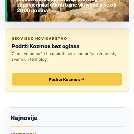
zapovjednika otkriti tajne skrivene više od
2000 godina?
JESTE LI ZNALI?
NEOVISNO NOVINARSTVO
Podrži Kozmos bez oglasa
Članstvo pomaže financirati neovisne priče o znanosti,
svemiru i tehnologiji.
Podrži Kozmos
Najnovije