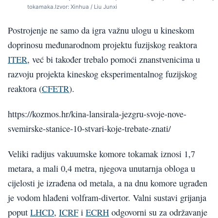
tokamaka.Izvor: Xinhua / Liu Junxi
Postrojenje ne samo da igra važnu ulogu u kineskom
doprinosu međunarodnom projektu fuzijskog reaktora
ITER
, već bi također trebalo pomoći znanstvenicima u
razvoju projekta kineskog eksperimentalnog fuzijskog
reaktora (
CFETR
).
https://kozmos.hr/kina-lansirala-jezgru-svoje-nove-
svemirske-stanice-10-stvari-koje-trebate-znati/
Veliki radijus vakuumske komore tokamak iznosi 1,7
metara, a mali 0,4 metra, njegova unutarnja obloga u
cijelosti je izrađena od metala, a na dnu komore ugrađen
je vodom hlađeni volfram-divertor. Valni sustavi grijanja
poput
LHCD
,
ICRF
i
ECRH
odgovorni su za održavanje