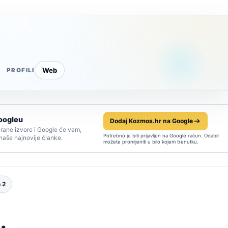
Web
PROFILI
oogleu
Dodaj Kozmos.hr na Google
rane izvore i Google će vam,
Potrebno je biti prijavljen na Google račun. Odabir
 naše najnovije članke.
možete promijeniti u bilo kojem trenutku.
 2