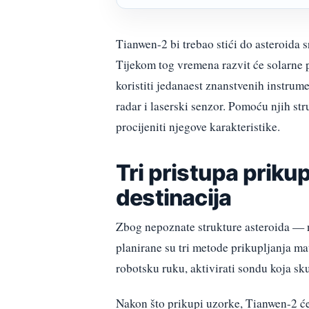
Tianwen-2 bi trebao stići do asteroida 
Tijekom tog vremena razvit će solarne pan
koristiti jedanaest znanstvenih instrum
radar i laserski senzor. Pomoću njih str
procijeniti njegove karakteristike.
Tri pristupa priku
destinacija
Zbog nepoznate strukture asteroida — 
planirane su tri metode prikupljanja mate
robotsku ruku, aktivirati sondu koja skupl
Nakon što prikupi uzorke, Tianwen-2 će 