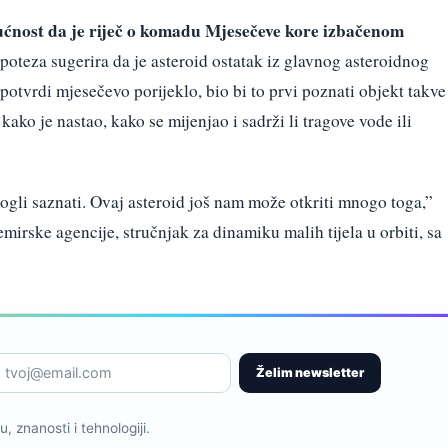
ćnost da je riječ o komadu Mjesečeve kore izbačenom
poteza sugerira da je asteroid ostatak iz glavnog asteroidnog
potvrdi mjesečevo porijeklo, bio bi to prvi poznati objekt takve
 kako je nastao, kako se mijenjao i sadrži li tragove vode ili
li saznati. Ovaj asteroid još nam može otkriti mnogo toga,”
irske agencije, stručnjak za dinamiku malih tijela u orbiti, sa
Želim newsletter
, znanosti i tehnologiji.