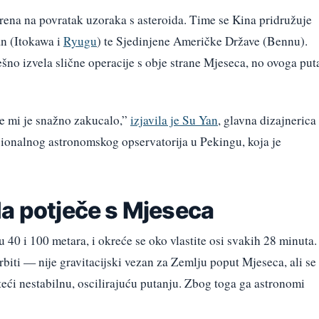
rena na povratak uzoraka s asteroida. Time se Kina pridružuje
an (Itokawa i
Ryugu
) te Sjedinjene Američke Države (Bennu).
šno izvela slične operacije s obje strane Mjeseca, no ovoga put
ce mi je snažno zakucalo,”
izjavila je Su Yan
, glavna dizajnerica
cionalnog astronomskog opservatorija u Pekingu, koja je
da potječe s Mjeseca
0 i 100 metara, i okreće se oko vlastite osi svakih 28 minuta.
rbiti — nije gravitacijski vezan za Zemlju poput Mjeseca, ali se
ateći nestabilnu, oscilirajuću putanju. Zbog toga ga astronomi