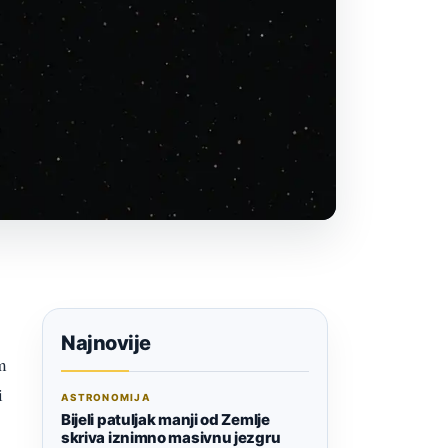
Najnovije
m
i
ASTRONOMIJA
Bijeli patuljak manji od Zemlje
skriva iznimno masivnu jezgru