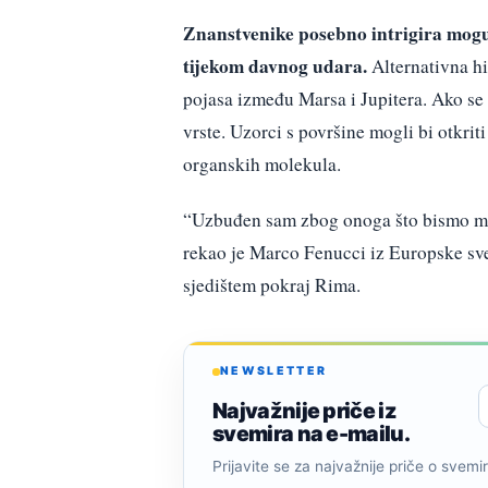
Znanstvenike posebno intrigira mogu
tijekom davnog udara.
Alternativna hi
pojasa između Marsa i Jupitera. Ako se 
vrste. Uzorci s površine mogli bi otkriti
organskih molekula.
“Uzbuđen sam zbog onoga što bismo mog
rekao je Marco Fenucci iz Europske svem
sjedištem pokraj Rima.
NEWSLETTER
Najvažnije priče iz
svemira na e-mailu.
Prijavite se za najvažnije priče o svemiru