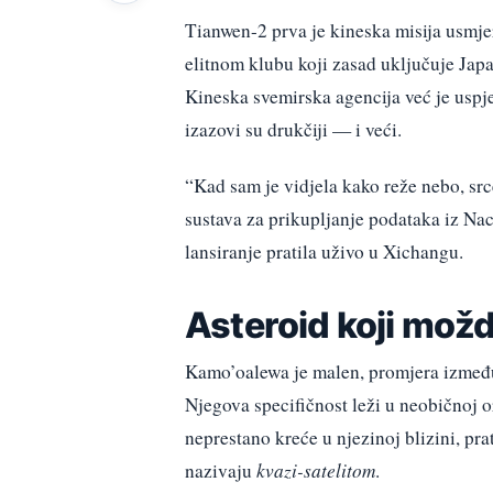
Tianwen-2 prva je kineska misija usmje
elitnom klubu koji zasad uključuje Jap
Kineska svemirska agencija već je uspje
izazovi su drukčiji — i veći.
“Kad sam je vidjela kako reže nebo, sr
sustava za prikupljanje podataka iz Na
lansiranje pratila uživo u Xichangu.
Asteroid koji mož
Kamo’oalewa je malen, promjera između 4
Njegova specifičnost leži u neobičnoj o
neprestano kreće u njezinoj blizini, pr
nazivaju
kvazi-satelitom
.