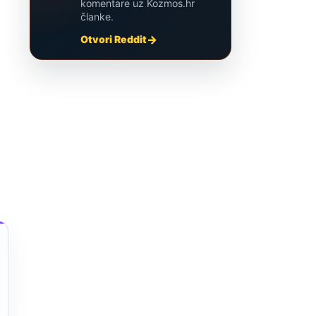
komentare uz Kozmos.hr
članke.
Otvori Reddit