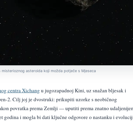
s misterioznog asteroida koji možda potječe s Mjeseca
rnog centra Xichang
u jugozapadnoj Kini, uz snažan bljesak i
wen-2. Cilj joj je dvostruki: prikupiti uzorke s neobičnog
akon povratka prema Zemlji — uputiti prema znatno udaljenije
set godina i mogla bi dati ključne odgovore o nastanku i evolucij