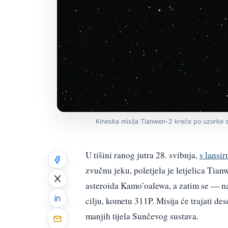
Kineska misija Tianwen-2 kreće po uzorke 
U tišini ranog jutra 28. svibnja,
s lansi
zvučnu jeku, poletjela je letjelica Tian
asteroida Kamo’oalewa, a zatim se — n
cilju, kometu 311P. Misija će trajati de
manjih tijela Sunčevog sustava.