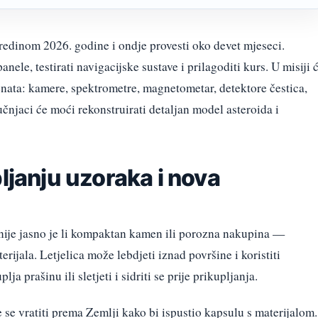
sredinom 2026. godine i ondje provesti oko devet mjeseci.
ele, testirati navigacijske sustave i prilagoditi kurs. U misiji 
enata: kamere, spektrometre, magnetometar, detektore čestica,
učnjaci će moći rekonstruirati detaljan model asteroida i
pljanju uzoraka i nova
nije jasno je li kompaktan kamen ili porozna nakupina —
rijala. Letjelica može lebdjeti iznad površine i koristiti
ja prašinu ili sletjeti i sidriti se prije prikupljanja.
se vratiti prema Zemlji kako bi ispustio kapsulu s materijalom.