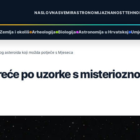
NASLOVNA
SVEMIR
ASTRONOMIJA
ZNANOST
TEHNO
Zemlja i okoliš
Arheologija
Biologija
Astronomija u Hrvatskoj
Umje
og asteroida koji možda potječe s Mjeseca
eće po uzorke s misterioznog