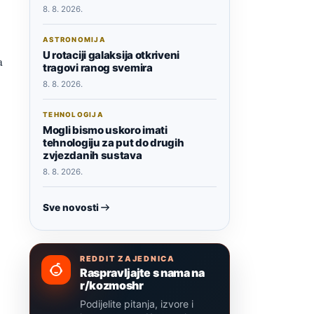
8. 8. 2026.
ASTRONOMIJA
U rotaciji galaksija otkriveni
a
tragovi ranog svemira
8. 8. 2026.
TEHNOLOGIJA
Mogli bismo uskoro imati
tehnologiju za put do drugih
zvjezdanih sustava
8. 8. 2026.
Sve novosti
REDDIT ZAJEDNICA
Raspravljajte s nama na
r/kozmoshr
Podijelite pitanja, izvore i