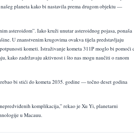
ah našeg planeta kako bi nastavila prema drugom objektu —
vnim asteroidom”. Iako kruži unutar asteroidnog pojasa, ponaša
ašine. U znanstvenim krugovima ovakva tijela predstavljaju
 u potpunosti kometi. Istraživanje kometa 311P moglo bi pomoći 
taju, kako zadržavaju aktivnost i što nas mogu naučiti o ranom
rebao bi stići do kometa 2035. godine — točno deset godina
nepredviđenih komplikacija,” rekao je Xu Yi, planetarni
ehnologije u Macauu.