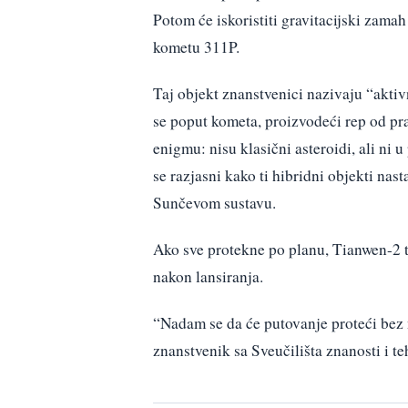
Potom će iskoristiti gravitacijski zam
kometu 311P.
Taj objekt znanstvenici nazivaju “akti
se poput kometa, proizvodeći rep od pr
enigmu: nisu klasični asteroidi, ali ni
se razjasni kako ti hibridni objekti nas
Sunčevom sustavu.
Ako sve protekne po planu, Tianwen-2 t
nakon lansiranja.
“Nadam se da će putovanje proteći bez 
znanstvenik sa Sveučilišta znanosti i t