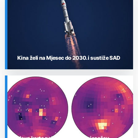
Kina želi na Mjesec do 2030. i sustiže SAD
SVEMIR