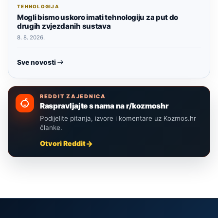
TEHNOLOGIJA
Mogli bismo uskoro imati tehnologiju za put do
drugih zvjezdanih sustava
8. 8. 2026.
Sve novosti
REDDIT ZAJEDNICA
Raspravljajte s nama na r/kozmoshr
Podijelite pitanja, izvore i komentare uz Kozmos.hr
članke.
Otvori Reddit