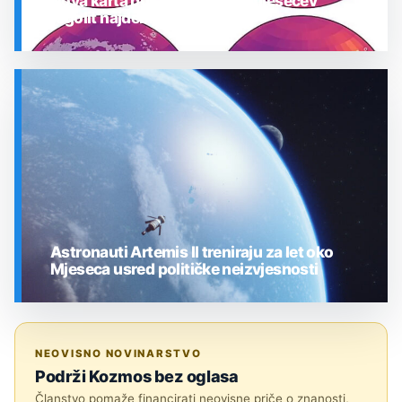
Nova karta pokazuje gdje je mjesečev
regolit najdeblji
SVEMIR
Astronauti Artemis II treniraju za let oko
Mjeseca usred političke neizvjesnosti
SVEMIR
NEOVISNO NOVINARSTVO
Podrži Kozmos bez oglasa
Članstvo pomaže financirati neovisne priče o znanosti,