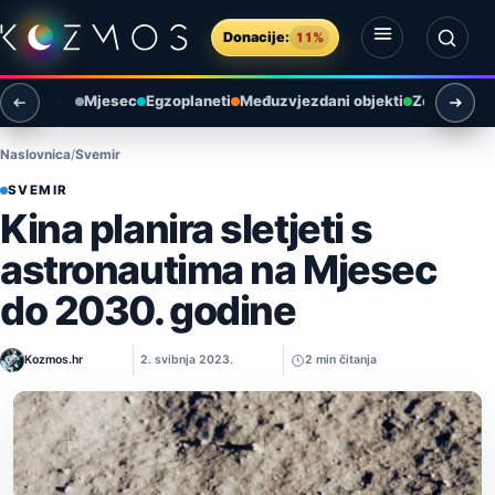
Preskoči na sadržaj
Donacije:
11%
Otvori izbornik
Otvori pretragu
Mjesec
Egzoplaneti
Međuzvjezdani objekti
Zemlja i ok
Naslovnica
Svemir
SVEMIR
Kina planira sletjeti s
astronautima na Mjesec
do 2030. godine
Kozmos.hr
2. svibnja 2023.
2 min čitanja