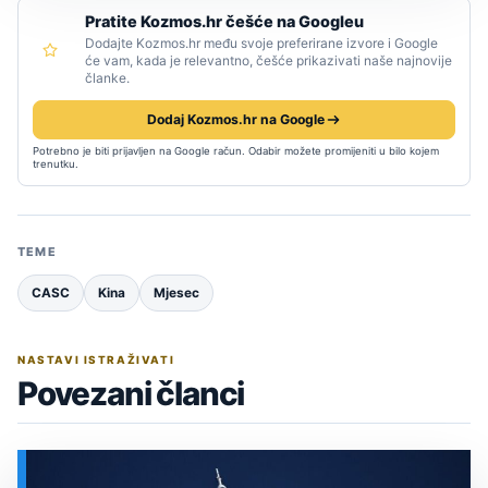
Pratite Kozmos.hr češće na Googleu
Dodajte Kozmos.hr među svoje preferirane izvore i Google
će vam, kada je relevantno, češće prikazivati naše najnovije
članke.
Dodaj Kozmos.hr na Google
Potrebno je biti prijavljen na Google račun. Odabir možete promijeniti u bilo kojem
trenutku.
TEME
CASC
Kina
Mjesec
NASTAVI ISTRAŽIVATI
Povezani članci