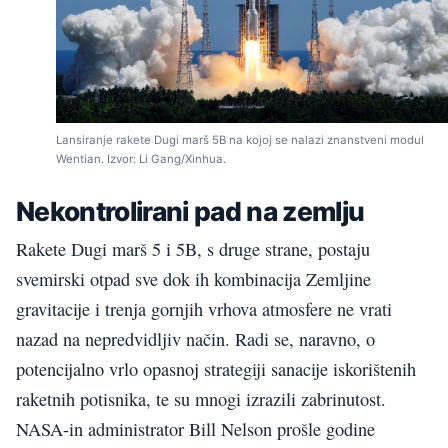
Lansiranje rakete Dugi marš 5B na kojoj se nalazi znanstveni modul
Wentian. Izvor: Li Gang/Xinhua.
Nekontrolirani pad na zemlju
Rakete Dugi marš 5 i 5B, s druge strane, postaju
svemirski otpad sve dok ih kombinacija Zemljine
gravitacije i trenja gornjih vrhova atmosfere ne vrati
nazad na nepredvidljiv način. Radi se, naravno, o
potencijalno vrlo opasnoj strategiji sanacije iskorištenih
raketnih potisnika, te su mnogi izrazili zabrinutost.
NASA-in administrator Bill Nelson prošle godine