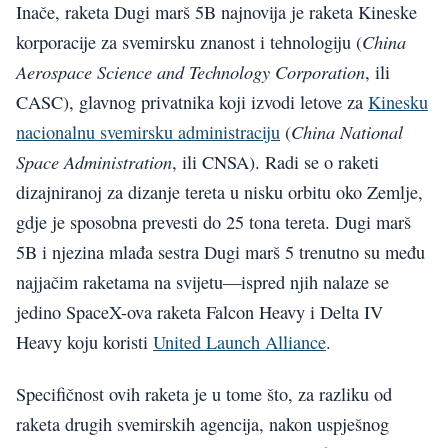
Inače, raketa Dugi marš 5B najnovija je raketa Kineske
China
korporacije za svemirsku znanost i tehnologiju (
Aerospace Science and Technology Corporation
, ili
CASC), glavnog privatnika koji izvodi letove za
Kinesku
China National
nacionalnu svemirsku administraciju
(
Space Administration
, ili CNSA). Radi se o raketi
dizajniranoj za dizanje tereta u nisku orbitu oko Zemlje,
gdje je sposobna prevesti do 25 tona tereta. Dugi marš
5B i njezina mlađa sestra Dugi marš 5 trenutno su među
najjačim raketama na svijetu—ispred njih nalaze se
jedino SpaceX-ova raketa Falcon Heavy i Delta IV
Heavy koju koristi
United Launch Alliance
.
Specifičnost ovih raketa je u tome što, za razliku od
raketa drugih svemirskih agencija, nakon uspješnog