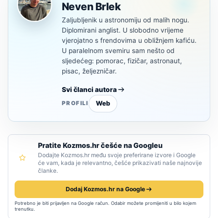
Neven Brlek
Zaljubljenik u astronomiju od malih nogu.
Diplomirani anglist. U slobodno vrijeme
vjerojatno s frendovima u obližnjem kafiću.
U paralelnom svemiru sam nešto od
sljedećeg: pomorac, fizičar, astronaut,
pisac, željezničar.
Svi članci autora
Web
PROFILI
Pratite Kozmos.hr češće na Googleu
Dodajte Kozmos.hr među svoje preferirane izvore i Google
će vam, kada je relevantno, češće prikazivati naše najnovije
članke.
Dodaj Kozmos.hr na Google
Potrebno je biti prijavljen na Google račun. Odabir možete promijeniti u bilo kojem
trenutku.