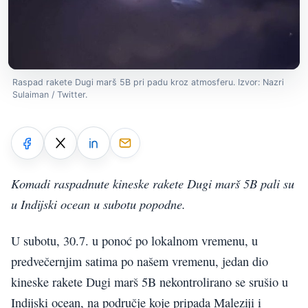
Raspad rakete Dugi marš 5B pri padu kroz atmosferu. Izvor: Nazri
Sulaiman / Twitter.
Komadi raspadnute kineske rakete Dugi marš 5B pali su
u Indijski ocean u subotu popodne.
U subotu, 30.7. u ponoć po lokalnom vremenu, u
predvečernjim satima po našem vremenu, jedan dio
kineske rakete Dugi marš 5B nekontrolirano se srušio u
Indijski ocean, na područje koje pripada Maleziji i