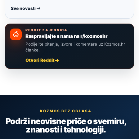
Sve novosti
REDDIT ZAJEDNICA
Raspravljajte s nama na r/kozmoshr
Podijelite pitanja, izvore i komentare uz Kozmos.hr
članke.
Otvori Reddit
KOZMOS BEZ OGLASA
Podrži neovisne priče o svemiru,
znanosti i tehnologiji.