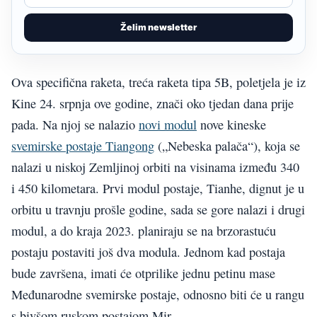
Želim newsletter
Ova specifična raketa, treća raketa tipa 5B, poletjela je iz
Kine 24. srpnja ove godine, znači oko tjedan dana prije
pada. Na njoj se nalazio
novi modul
nove kineske
svemirske postaje Tiangong
(„Nebeska palača“), koja se
nalazi u niskoj Zemljinoj orbiti na visinama između 340
i 450 kilometara. Prvi modul postaje, Tianhe, dignut je u
orbitu u travnju prošle godine, sada se gore nalazi i drugi
modul, a do kraja 2023. planiraju se na brzorastuću
postaju postaviti još dva modula. Jednom kad postaja
bude završena, imati će otprilike jednu petinu mase
Međunarodne svemirske postaje, odnosno biti će u rangu
s bivšom ruskom postajom Mir.