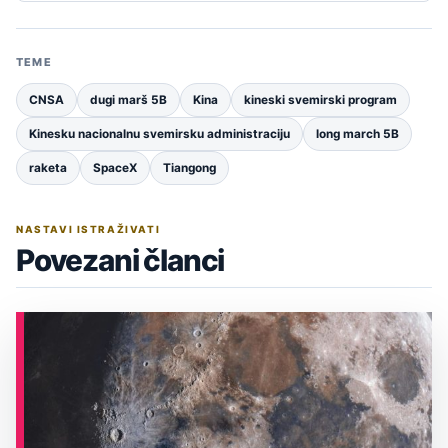
TEME
CNSA
dugi marš 5B
Kina
kineski svemirski program
Kinesku nacionalnu svemirsku administraciju
long march 5B
raketa
SpaceX
Tiangong
NASTAVI ISTRAŽIVATI
Povezani članci