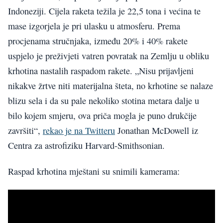
Indoneziji. Cijela raketa težila je 22,5 tona i većina te
mase izgorjela je pri ulasku u atmosferu. Prema
procjenama stručnjaka, između 20% i 40% rakete
uspjelo je preživjeti vatren povratak na Zemlju u obliku
krhotina nastalih raspadom rakete. „Nisu prijavljeni
nikakve žrtve niti materijalna šteta, no krhotine se nalaze
blizu sela i da su pale nekoliko stotina metara dalje u
bilo kojem smjeru, ova priča mogla je puno drukčije
završiti“,
rekao je na Twitteru
Jonathan McDowell iz
Centra za astrofiziku Harvard-Smithsonian.
Raspad krhotina mještani su snimili kamerama: