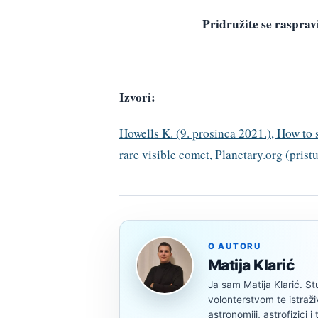
Pridružite se raspr
Izvori:
Howells K. (9. prosinca 2021.), How to 
rare visible comet, Planetary.org (prist
O AUTORU
Matija Klarić
Ja sam Matija Klarić. S
volonterstvom te istraž
astronomiji, astrofizici i 