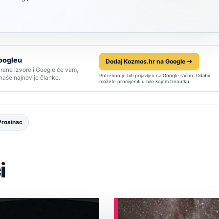
oogleu
Dodaj Kozmos.hr na Google
rane izvore i Google će vam,
Potrebno je biti prijavljen na Google račun. Odabir
 naše najnovije članke.
možete promijeniti u bilo kojem trenutku.
Prosinac
i