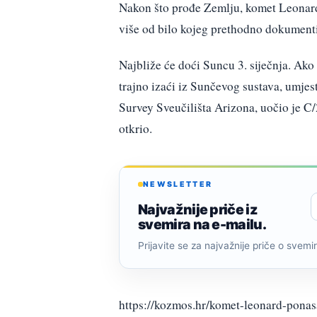
Nakon što prođe Zemlju, komet Leonard 
više od bilo kojeg prethodno dokumenti
Najbliže će doći Suncu 3. siječnja. Ako
trajno izaći iz Sunčevog sustava, umjes
Survey Sveučilišta Arizona, uočio je C/
otkrio.
NEWSLETTER
Najvažnije priče iz
svemira na e-mailu.
Prijavite se za najvažnije priče o svemiru
https://kozmos.hr/komet-leonard-ponasa