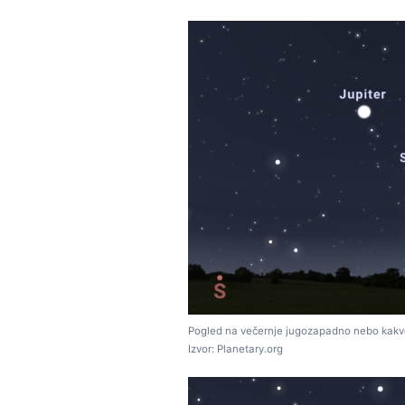
Pogled na večernje jugozapadno nebo kakvo 
Izvor: Planetary.org