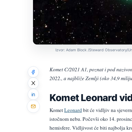
Izvor: Adam Block /Steward Observatory/Uni
Komet C/2021 A1, poznat i pod nazivom 
2022., a najbliže Zemlji (oko 34,9 milij
Komet Leonard vidl
Komet
Leonard
bit će vidljiv na sjever
istočnom nebu. Počevši oko 14. prosinca
hemisfere. Vidljivost će biti najbolja k