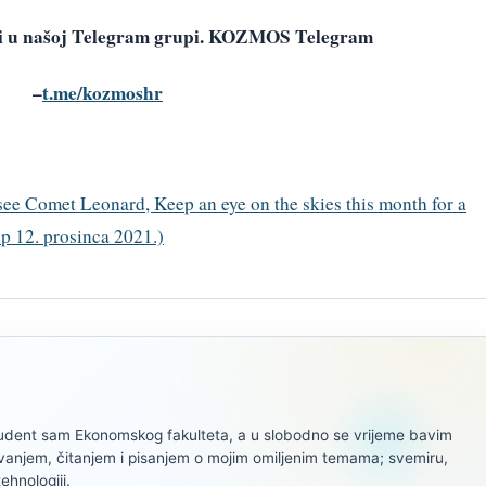
avi u našoj Telegram grupi. KOZMOS Telegram
–
t.me/kozmoshr
see Comet Leonard, Keep an eye on the skies this month for a
up 12. prosinca 2021.)
tudent sam Ekonomskog fakulteta, a u slobodno se vrijeme bavim
ivanjem, čitanjem i pisanjem o mojim omiljenim temama; svemiru,
tehnologiji.