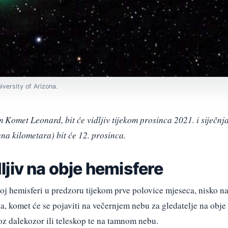
versity of Arizona.
Komet Leonard, bit će vidljiv tijekom prosinca 2021. i siječnj
una kilometara) bit će 12. prosinca.
jiv na obje hemisfere
noj hemisferi u predzoru tijekom prve polovice mjeseca, nisko n
, komet će se pojaviti na večernjem nebu za gledatelje na obje
roz dalekozor ili teleskop te na tamnom nebu.