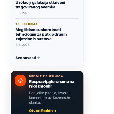
U rotaciji galaksija otkriveni
tragovi ranog svemira
8. 8. 2026.
TEHNOLOGIJA
Mogli bismo uskoro imati
tehnologiju za put do drugih
zvjezdanih sustava
8. 8. 2026.
Sve novosti
REDDIT ZAJEDNICA
Raspravljajte s nama na
r/kozmoshr
Podijelite pitanja, izvore i
komentare uz Kozmos.hr
članke.
Otvori Reddit