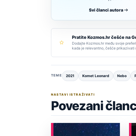
Svi članci autora
Pratite Kozmos.hr češće na G
Dodajte Kozmos.hr među svoje preferi
kada je relevantno, češće prikazivati
TEME
2021
Komet Leonard
Nebo
NASTAVI ISTRAŽIVATI
Povezani članc