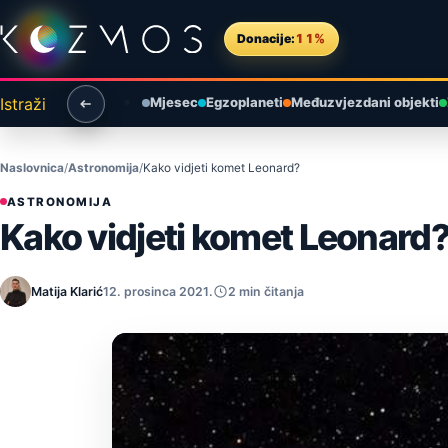
Preskoči na sadržaj
Donacije:
11%
Istraži
Mjesec
Egzoplaneti
Međuzvjezdani objekti
Naslovnica
Astronomija
Kako vidjeti komet Leonard?
ASTRONOMIJA
Kako vidjeti komet Leonard
Matija Klarić
12. prosinca 2021.
2 min čitanja