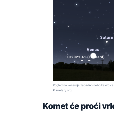
Pogled na večernje zapadno nebo kakvo će iz
Planetary.org
Komet će proći vrl