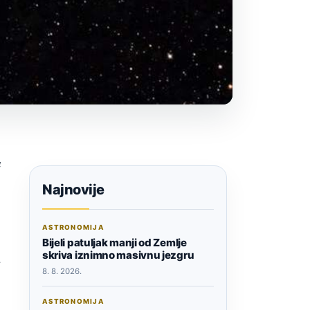
a
Najnovije
ASTRONOMIJA
Bijeli patuljak manji od Zemlje
skriva iznimno masivnu jezgru
a
8. 8. 2026.
ASTRONOMIJA