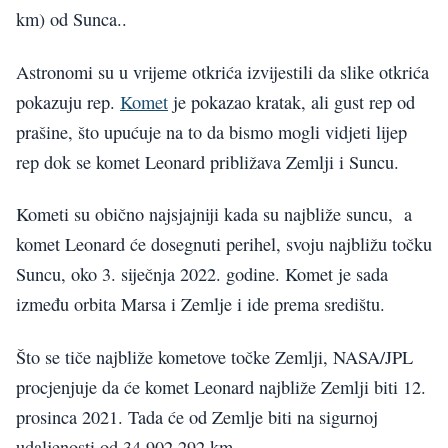
km) od Sunca..
Astronomi su u vrijeme otkrića izvijestili da slike otkrića
pokazuju rep.
Komet
je pokazao kratak, ali gust rep od
prašine, što upućuje na to da bismo mogli vidjeti lijep
rep dok se komet Leonard približava Zemlji i Suncu.
Kometi su obično najsjajniji kada su najbliže suncu, a
komet Leonard će dosegnuti perihel, svoju najbližu točku
Suncu, oko 3. siječnja 2022. godine. Komet je sada
između orbita Marsa i Zemlje i ide prema središtu.
Što se tiče najbliže kometove točke Zemlji, NASA/JPL
procjenjuje da će komet Leonard najbliže Zemlji biti 12.
prosinca 2021. Tada će od Zemlje biti na sigurnoj
udaljenosti od 34,902,292 km.