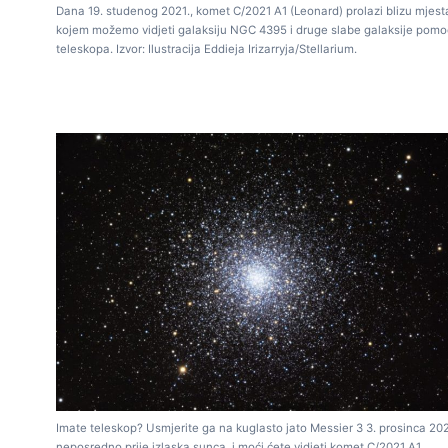
Dana 19. studenog 2021., komet C/2021 A1 (Leonard) prolazi blizu mjest
kojem možemo vidjeti galaksiju NGC 4395 i druge slabe galaksije pom
teleskopa. Izvor: Ilustracija Eddieja Irizarryja/Stellarium.
Imate teleskop? Usmjerite ga na kuglasto jato Messier 3 3. prosinca 202
neposredno prije izlaska sunca, i moći ćete vidjeti komet C/2021 A1