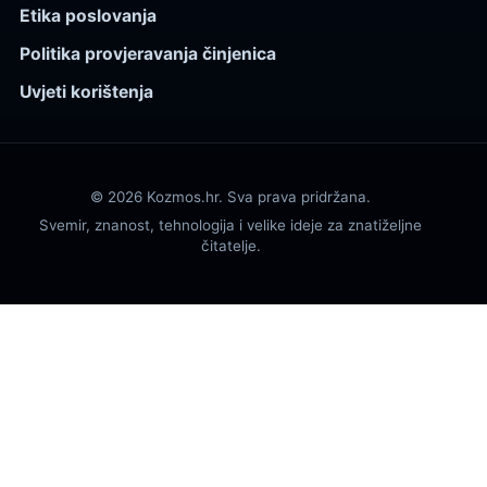
Etika poslovanja
Politika provjeravanja činjenica
Uvjeti korištenja
© 2026 Kozmos.hr. Sva prava pridržana.
Svemir, znanost, tehnologija i velike ideje za znatiželjne
čitatelje.