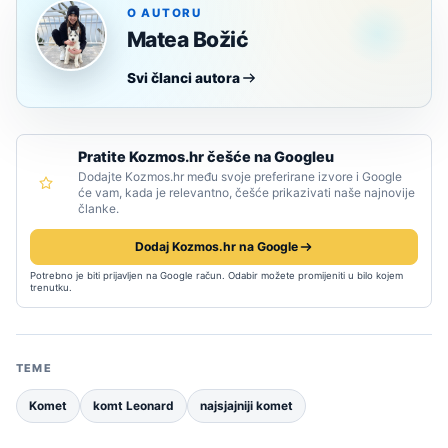
O AUTORU
Matea Božić
Svi članci autora
Pratite Kozmos.hr češće na Googleu
Dodajte Kozmos.hr među svoje preferirane izvore i Google
će vam, kada je relevantno, češće prikazivati naše najnovije
članke.
Dodaj Kozmos.hr na Google
Potrebno je biti prijavljen na Google račun. Odabir možete promijeniti u bilo kojem
trenutku.
TEME
Komet
komt Leonard
najsjajniji komet