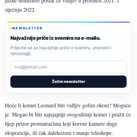
južne hemisfere postat će vidljiv u prosincu 2021. i
siječnju 2022.
NEWSLETTER
Najvažnije priče iz svemira na e-mailu.
Prijavite se za najvažnije priče o svemiru, znanosti i
tehnologiji.
Želim newsletter
Hoće li komet Leonard biti vidljiv golim okom? Moguće
je. Mogao bi biti najsjajniji ovogodišnji komet i pružit će
lijep prizor promatračima koji koriste kamere duge
ekspozicije, ili čak dalekozore i manje teleskope.