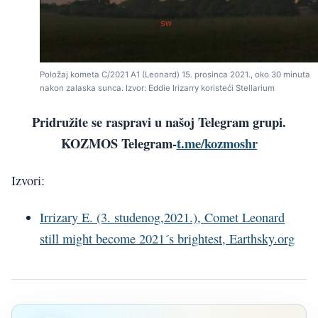
Položaj kometa C/2021 A1 (Leonard) 15. prosinca 2021., oko 30 minuta
nakon zalaska sunca. Izvor: Eddie Irizarry koristeći Stellarium
Pridružite se raspravi u našoj Telegram grupi.
KOZMOS Telegram-
t.me/kozmoshr
Izvori:
Irrizary E. (3. studenog,2021.), Comet Leonard
still might become 2021´s brightest, Earthsky.org