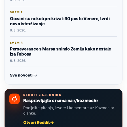
6. 8. 2026.
SVEMIR
Oceani su nekoć prekrivali 90 posto Venere, tvrdi
novo istraživanje
6. 8. 2026.
SVEMIR
Perseverance s Marsa snimio Zemlju kako nestaje
iza Fobosa
6. 8. 2026.
Sve novosti
REDDIT ZAJEDNICA
Raspravljajte s nama na r/kozmoshr
Podijelite pitanja, izvore i komentare uz Kozmos.hr
članke.
Otvori Reddit