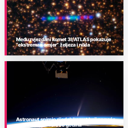
Međuzvjezdani komet 3I/ATLAS pokazuje
“ekstreman omjer” željeza i nikla
ASTRONOMIJA
Astronaut snimio rijedak komet koji se neće
vratiti idućih 160.000 godina