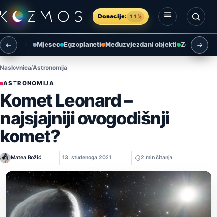
Preskoči na sadržaj
Donacije:
11%
Otvori izbornik
Otvori pretragu
Mjesec
Egzoplaneti
Međuzvjezdani objekti
Zemlja i ok
Naslovnica
Astronomija
ASTRONOMIJA
Komet Leonard –
najsjajniji ovogodišnji
komet?
Matea Božić
13. studenoga 2021.
2 min čitanja