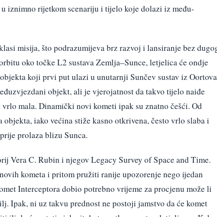
u iznimno rijetkom scenariju i tijelo koje dolazi iz među­
asi misija, što podrazumijeva brz razvoj i lansiranje bez dugo
orbitu oko točke L2 sustava Zemlja–Sunce, letjelica će ondje
bjekta koji prvi put ulazi u unutarnji Sunčev sustav iz Oortova
đu­zvjezdani objekt, ali je vjerojatnost da takvo tijelo naiđe
2 vrlo mala. Dinamički novi kometi ipak su znatno češći. Od
objekta, iako većina stiže kasno otkrivena, često vrlo slaba i
 prije prolaza blizu Sunca.
orij Vera C. Rubin i njegov Legacy Survey of Space and Time.
 novih kometa i pritom pružiti ranije upozorenje nego ijedan
omet Interceptora dobio potrebno vrijeme za procjenu može li
ilj. Ipak, ni uz takvu prednost ne postoji jamstvo da će komet