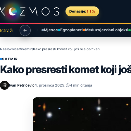
Preskoči na sadržaj
Donacije:
11%
Istraži
Mjesec
Egzoplaneti
Međuzvjezdani objekti
Naslovnica
Svemir
Kako presresti komet koji još nije otkriven
SVEMIR
Kako presresti komet koji još
Ivan Petričević
4. prosinca 2025.
4 min čitanja