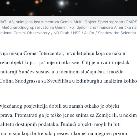
ATLAS, snimljena instrumentom Gemini Multi-Object Spectrograph (GMOS)
 Međunarodnog opservatorija Gemini, koji djelomično financira Američka na
national Gemini Observatory / NOIRLab / NSF / AURA / Shadow the Scientist
ija misiju Comet Interceptor, prvu letjelicu koja će nakon
ela objekt koji… još nije ni otkriven. Cilj je uhvatiti rijedak
utarnji Sunčev sustav, a u idealnom slučaju čak i možda
Colina Snodgrassa sa Sveučilišta u Edinburghu analizira koliko
vjezdanog posjetitelja dobili su zamah otkako je objekt
ava. Promatrati ga je teško jer se snima sa Zemlje ili, u nekim
alitetu dostupnih podataka. Budući objekti mogli bi biti
vija misiju koja bi trebala presresti komet na njegovu prvom