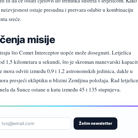
ti ili da će ostati cjelovit do trenutka susreta s letjelicom. Kako
a neizvjesnost ostaje presudna i pretvara odabir u kombinaciju
nta sreće.
čenja misije
iraju što Comet Interceptor uopće može dosegnuti. Letjelica
 1,5 kilometara u sekundi, što je skroman manevarski kapacit
e mora odviti između 0,9 i 1,2 astronomskih jedinica, dakle u
mora presjeći ekliptiku u blizini Zemljina položaja. Rad letjelic
nela da Sunce ostane u kutu između 45 i 135 stupnjeva.
Želim newsletter