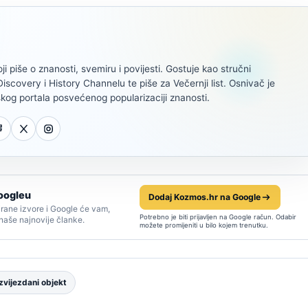
oji piše o znanosti, svemiru i povijesti. Gostuje kao stručni
scovery i History Channelu te piše za Večernji list. Osnivač je
kog portala posvećenog popularizaciji znanosti.
oogleu
Dodaj Kozmos.hr na Google
rane izvore i Google će vam,
Potrebno je biti prijavljen na Google račun. Odabir
 naše najnovije članke.
možete promijeniti u bilo kojem trenutku.
vijezdani objekt