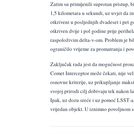
Zatim su primijenili suprotan pristup, b
1,5 kilometara u sekundi, uz uvjet da i
otkriveni u posljednjih dvadeset i pet
otkriven dvije i pol godine prije perihe
raspoloživim delta-v-om. Problem je bil
ograničilo vrijeme za promatranja i pov
Zaključak rada jest da mogućnost pronal
Comet Interceptor može čekati, nije vel
osnovne kriterije, uz prikupljanje maks
svojoj prirodi cilj dobivaju tek nakon l
Ipak, uz dozu sreće i uz pomoć LSST-a
vrijedan objekt. U iznimno povoljnom sc