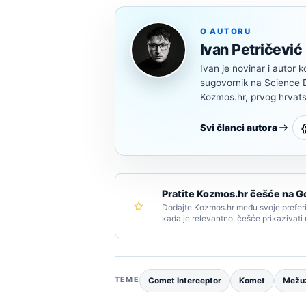
O AUTORU
Ivan Petričević
Ivan je novinar i autor k
sugovornik na Science Di
Kozmos.hr, prvog hrvats
Svi članci autora
Pratite Kozmos.hr češće na G
Dodajte Kozmos.hr među svoje preferi
kada je relevantno, češće prikazivati
TEME
Comet Interceptor
Komet
Mežuz