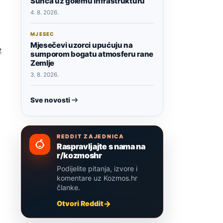
Sunca uz golemu infrastrukturu
4. 8. 2026.
MJESEC
Mjesečevi uzorci upućuju na
g
sumporom bogatu atmosferu rane
Zemlje
3. 8. 2026.
Sve novosti
REDDIT ZAJEDNICA
Raspravljajte s nama na
r/kozmoshr
Podijelite pitanja, izvore i
komentare uz Kozmos.hr
članke.
Otvori Reddit