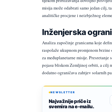
tijekom približavanja dovoljno posvijetli
misija može odabrati samo jedan cilj, t
analitičke procjene i neizbježnog eleme
Inženjerska ograni
Analiza započinje granicama koje defin
raspolaže ukupnom promjenom brzine od
za međuplanetarne misije. Presretanje s
pojasu bliskom Zemljinoj orbiti, a cilj 
dodatno ograničava zahtjev solarnih pa
NEWSLETTER
Najvažnije priče iz
svemira na e-mailu.