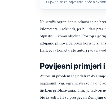
Prijavite se za najvažnije priče o svemiru
Najstrože ograničenje odnosi se na brzi
kilometara u sekundi, jer bi udari praši
otpustiti u komu objekta. Postoji i gor
izbijanje plinova da pruži korisne znan
Halleyeva kometa, što autori rada navo
Povijesni primjeri 
Autori su problem sagledali iz dva smje
najzanimljiviji, ograničivši se na one k
tijekom približavanja. Time je izdvojen
bio izvediv. Ili su presijecali Zemljinu 