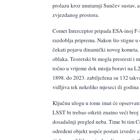
prolazu kroz unutarnji Sunčev sustav, a 
zvjezdanog prostora.
Comet Interceptor pripada ESA-inoj F-kl
razdoblja priprema. Nakon što stigne u 
čekati pojavu dinamički novog kometa, o
oblaka. Teoretski bi mogla presresti i me
točno u vrijeme dok misija boravi na L
1898. do 2023. zabilježena su 132 takva 
vidljiva tek nekoliko mjeseci ili godina
Ključnu ulogu u tome imat će opservat
LSST bi trebao otkriti znatno veći broj
dosadašnji pregled neba. Time bi tim C
određeni objekt uopće postati izvediv c