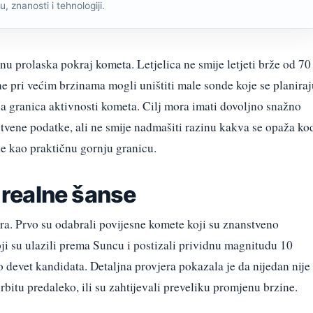
, znanosti i tehnologiji.
nu prolaska pokraj kometa. Letjelica ne smije letjeti brže od 70
ne pri većim brzinama mogli uništiti male sonde koje se planiraj
nja granica aktivnosti kometa. Cilj mora imati dovoljno snažno
stvene podatke, ali ne smije nadmašiti razinu kakva se opaža ko
de kao praktičnu gornju granicu.
i realne šanse
ra. Prvo su odabrali povijesne komete koji su znanstveno
oji su ulazili prema Suncu i postizali prividnu magnitudu 10
o devet kandidata. Detaljna provjera pokazala je da nijedan nije
orbitu predaleko, ili su zahtijevali preveliku promjenu brzine.