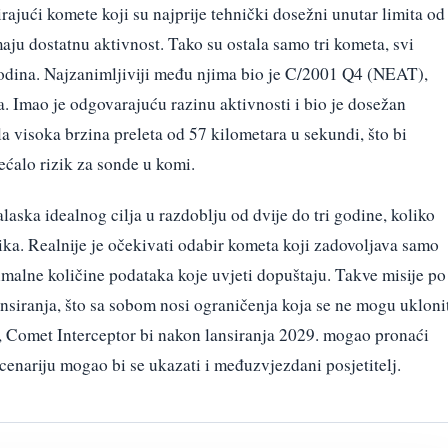
irajući komete koji su najprije tehnički dosežni unutar limita od
maju dostatnu aktivnost. Tako su ostala samo tri kometa, svi
 godina. Najzanimljiviji među njima bio je C/2001 Q4 (NEAT),
la. Imao je odgovarajuću razinu aktivnosti i bio je dosežan
a visoka brzina preleta od 57 kilometara u sekundi, što bi
ećalo rizik za sonde u komi.
aska idealnog cilja u razdoblju od dvije do tri godine, koliko
ika. Realnije je očekivati odabir kometa koji zadovoljava samo
imalne količine podataka koje uvjeti dopuštaju. Takve misije po
ansiranja, što sa sobom nosi ograničenja koja se ne mogu uklonit
, Comet Interceptor bi nakon lansiranja 2029. mogao pronaći
enariju mogao bi se ukazati i među­zvjezdani posjetitelj.