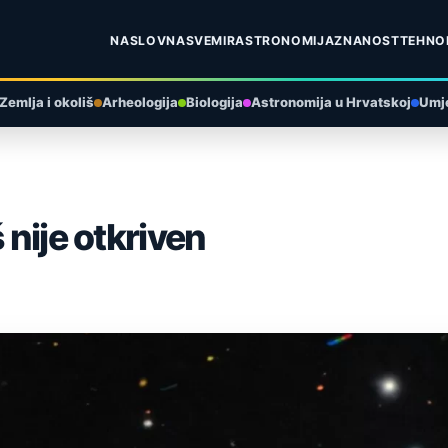
NASLOVNA
SVEMIR
ASTRONOMIJA
ZNANOST
TEHNO
Zemlja i okoliš
Arheologija
Biologija
Astronomija u Hrvatskoj
Umje
 nije otkriven