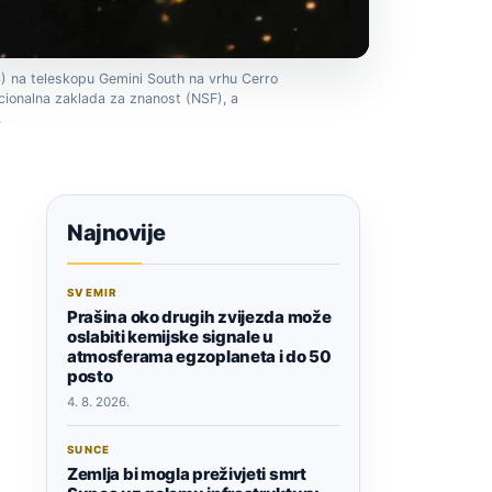
 na teleskopu Gemini South na vrhu Cerro
cionalna zaklada za znanost (NSF), a
.
Najnovije
SVEMIR
Prašina oko drugih zvijezda može
oslabiti kemijske signale u
atmosferama egzoplaneta i do 50
posto
4. 8. 2026.
SUNCE
Zemlja bi mogla preživjeti smrt