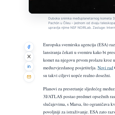
Duboka snimka međuplanetarnog kometa 3I/
Pachón u Čileu – jednom od dvaju teleskopa
upravlja njime NSF NOIRLab. Zasluge: Inter
Europska svemirska agencija (ESA) razv
lansiranja čekati u svemiru kako bi presr
komet na njegovu prvom prolazu kroz un
međuzvjezdanog posjetitelja.
Novi rad
su takvi ciljevi uopće realno dosežni.
Planovi za presretanje sljedećeg među­z
3I/ATLAS postao predmet opsežnih raspr
slučajevima, s Marsa, što ograničava kv
povoljniji za istraživanje. ESA zato raz