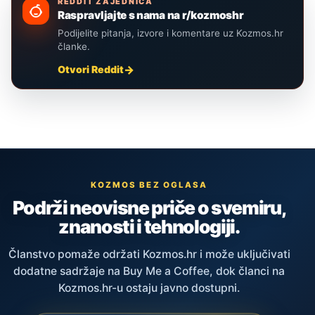
REDDIT ZAJEDNICA
Raspravljajte s nama na r/kozmoshr
Podijelite pitanja, izvore i komentare uz Kozmos.hr
članke.
Otvori Reddit
KOZMOS BEZ OGLASA
Podrži neovisne priče o svemiru,
znanosti i tehnologiji.
Članstvo pomaže održati Kozmos.hr i može uključivati
dodatne sadržaje na Buy Me a Coffee, dok članci na
Kozmos.hr-u ostaju javno dostupni.