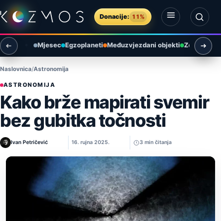
Preskoči na sadržaj
Donacije:
11%
Otvori izbornik
Otvori pretragu
Mjesec
Egzoplaneti
Međuzvjezdani objekti
Zemlja i ok
Naslovnica
Astronomija
ASTRONOMIJA
Kako brže mapirati svemir
bez gubitka točnosti
Ivan Petričević
16. rujna 2025.
3 min čitanja