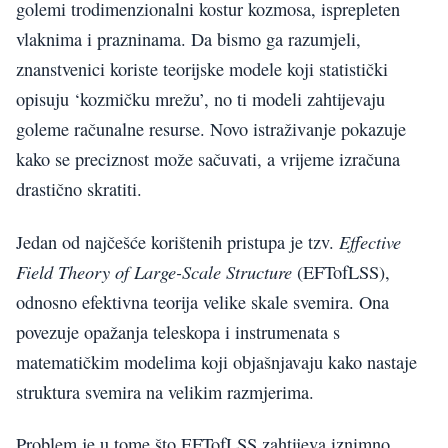
golemi trodimenzionalni kostur kozmosa, isprepleten
vlaknima i prazninama. Da bismo ga razumjeli,
znanstvenici koriste teorijske modele koji statistički
opisuju ‘kozmičku mrežu’, no ti modeli zahtijevaju
goleme računalne resurse. Novo istraživanje pokazuje
kako se preciznost može sačuvati, a vrijeme izračuna
drastično skratiti.
Effective
Jedan od najčešće korištenih pristupa je tzv.
Field Theory of Large-Scale Structure
(EFTofLSS),
odnosno efektivna teorija velike skale svemira. Ona
povezuje opažanja teleskopa i instrumenata s
matematičkim modelima koji objašnjavaju kako nastaje
struktura svemira na velikim razmjerima.
Problem je u tome što EFTofLSS zahtijeva iznimno