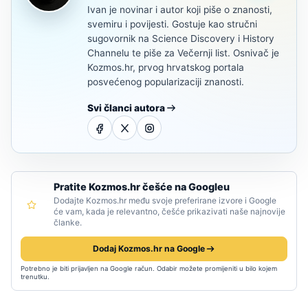
Ivan je novinar i autor koji piše o znanosti,
svemiru i povijesti. Gostuje kao stručni
sugovornik na Science Discovery i History
Channelu te piše za Večernji list. Osnivač je
Kozmos.hr, prvog hrvatskog portala
posvećenog popularizaciji znanosti.
Svi članci autora
Pratite Kozmos.hr češće na Googleu
Dodajte Kozmos.hr među svoje preferirane izvore i Google
će vam, kada je relevantno, češće prikazivati naše najnovije
članke.
Dodaj Kozmos.hr na Google
Potrebno je biti prijavljen na Google račun. Odabir možete promijeniti u bilo kojem
trenutku.