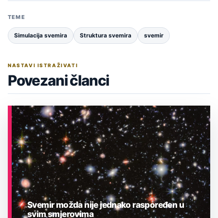
TEME
Simulacija svemira
Struktura svemira
svemir
NASTAVI ISTRAŽIVATI
Povezani članci
Svemir možda nije jednako raspoređen u
svim smjerovima