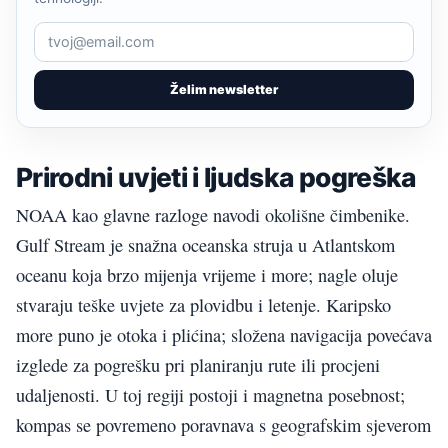
Želim newsletter
Prirodni uvjeti i ljudska pogreška
NOAA kao glavne razloge navodi okolišne čimbenike.
Gulf Stream je snažna oceanska struja u Atlantskom
oceanu koja brzo mijenja vrijeme i more; nagle oluje
stvaraju teške uvjete za plovidbu i letenje. Karipsko
more puno je otoka i plićina; složena navigacija povećava
izglede za pogrešku pri planiranju rute ili procjeni
udaljenosti. U toj regiji postoji i magnetna posebnost;
kompas se povremeno poravnava s geografskim sjeverom