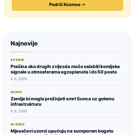
Podrži Kozmos
Najnovije
SVEMIR
Prašina oko drugih zvijezda može oslabiti kemijske
signale u atmosferama egzoplaneta i do 50 posto
4. 8. 2026.
SUNCE
Zemlja bi mogla preživjeti smrt Sunca uz golemu
infrastrukturu
4. 8. 2026.
MJESEC
Mjesečevi uzorci upućuju na sumporom bogatu