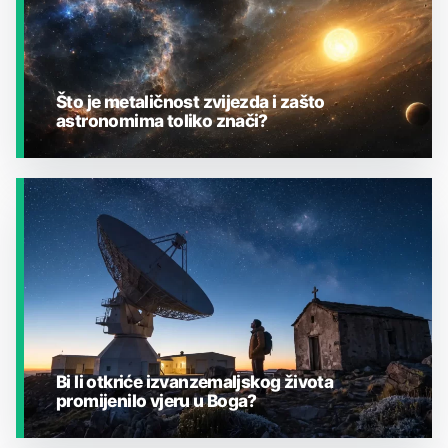
Što je metaličnost zvijezda i zašto
astronomima toliko znači?
JESTE LI ZNALI?
Bi li otkriće izvanzemaljskog života
promijenilo vjeru u Boga?