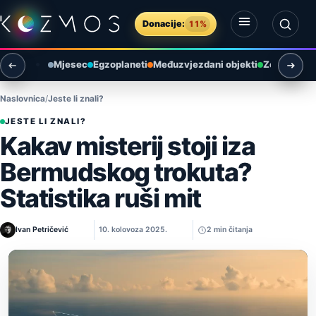
Preskoči na sadržaj
Donacije:
11%
Otvori izbornik
Otvori pretragu
Mjesec
Egzoplaneti
Međuzvjezdani objekti
Zemlja i ok
Naslovnica
Jeste li znali?
JESTE LI ZNALI?
Kakav misterij stoji iza
Bermudskog trokuta?
Statistika ruši mit
Ivan Petričević
10. kolovoza 2025.
2 min čitanja