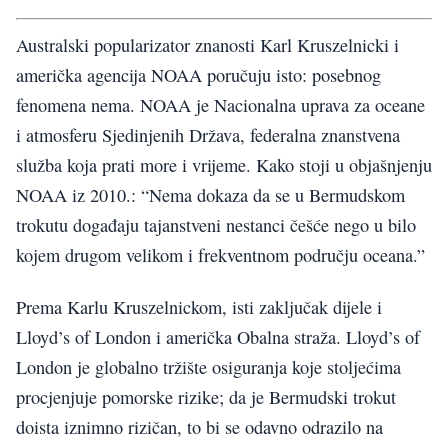
Australski popularizator znanosti Karl Kruszelnicki i
američka agencija NOAA poručuju isto: posebnog
fenomena nema. NOAA je Nacionalna uprava za oceane
i atmosferu Sjedinjenih Država, federalna znanstvena
služba koja prati more i vrijeme. Kako stoji u objašnjenju
NOAA iz 2010.: “Nema dokaza da se u Bermudskom
trokutu događaju tajanstveni nestanci češće nego u bilo
kojem drugom velikom i frekventnom području oceana.”
Prema Karlu Kruszelnickom, isti zaključak dijele i
Lloyd’s of London i američka Obalna straža. Lloyd’s of
London je globalno tržište osiguranja koje stoljećima
procjenjuje pomorske rizike; da je Bermudski trokut
doista iznimno rizičan, to bi se odavno odrazilo na