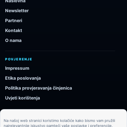
Naslovna
Newsletter
Partneri
Kontakt
O nama
POVJERENJE
Impressum
Etika poslovanja
Politika provjeravanja činjenica
Uvjeti korištenja
Na našoj web stranici koristimo kolačiće kako bismo vam pružili
© 2026 Kozmos.hr. Sva prava pridržana.
najrelevantnije iskustvo pamteći vaše postavke i preferencije.