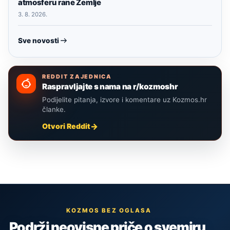
atmosferu rane Zemlje
3. 8. 2026.
Sve novosti
REDDIT ZAJEDNICA
Raspravljajte s nama na r/kozmoshr
Podijelite pitanja, izvore i komentare uz Kozmos.hr
članke.
Otvori Reddit
KOZMOS BEZ OGLASA
Podrži neovisne priče o svemiru,