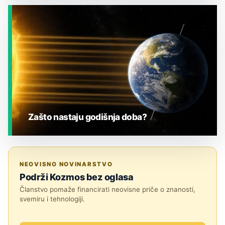
JESTE LI ZNALI?
Zašto nastaju godišnja doba?
JESTE LI ZNALI?
NEOVISNO NOVINARSTVO
Podrži Kozmos bez oglasa
Članstvo pomaže financirati neovisne priče o znanosti,
svemiru i tehnologiji.