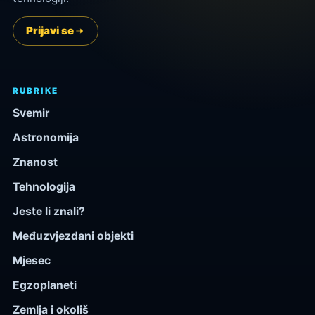
Prijavi se
RUBRIKE
Svemir
Astronomija
Znanost
Tehnologija
Jeste li znali?
Međuzvjezdani objekti
Mjesec
Egzoplaneti
Zemlja i okoliš