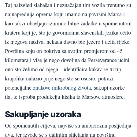
Taj naizgled slabašan i neznačajan tim vozila trenutno su
najnaprednija oprema koju imamo na površini Marsa i
kao takvi obavljaju iznimno bitne zadatke u spomenutom
krateru koji je, što je govornicima slavenskih jezika očito
iz njegova naziva, nekada davno bio jezero i delta rijeke.
Površina koju on pokriva sa svojim promjerom od 45
kilometara i više je nego dovoljna da Perseverance učini
ono što želimo od njega—identificira kakav se tu tip
krajolika nalazio prije nego što se osušio, potraži
potencijalne
znakove mikrobnog života
, sakupi uzorke
tla, te isproba produkciju kisika iz Marsove atmosfere.
Sakupljanje uzoraka
Od spomenutih ciljeva, najviše su ambiciozna posljednja
dva, jer izvode se s daljnjim slijetanja na površinu