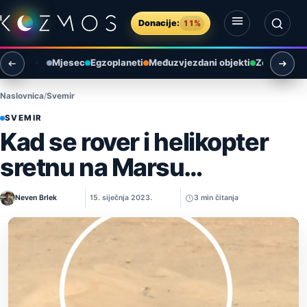
Preskoči na sadržaj
Donacije:
11%
Otvori izbornik
Otvori pretragu
Mjesec
Egzoplaneti
Međuzvjezdani objekti
Zemlja i ok
Naslovnica
Svemir
SVEMIR
Kad se rover i helikopter
sretnu na Marsu…
Neven Brlek
15. siječnja 2023.
3 min čitanja