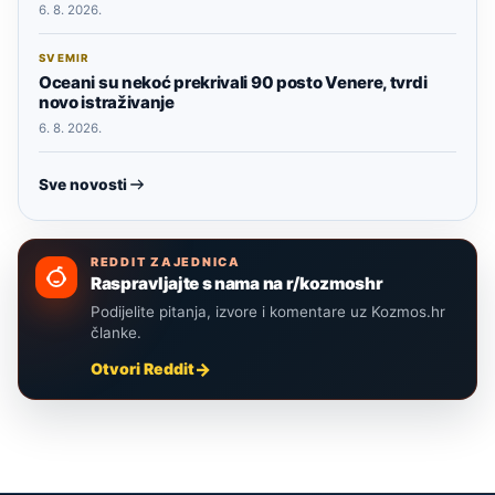
6. 8. 2026.
SVEMIR
Oceani su nekoć prekrivali 90 posto Venere, tvrdi
novo istraživanje
6. 8. 2026.
Sve novosti
REDDIT ZAJEDNICA
Raspravljajte s nama na r/kozmoshr
Podijelite pitanja, izvore i komentare uz Kozmos.hr
članke.
Otvori Reddit