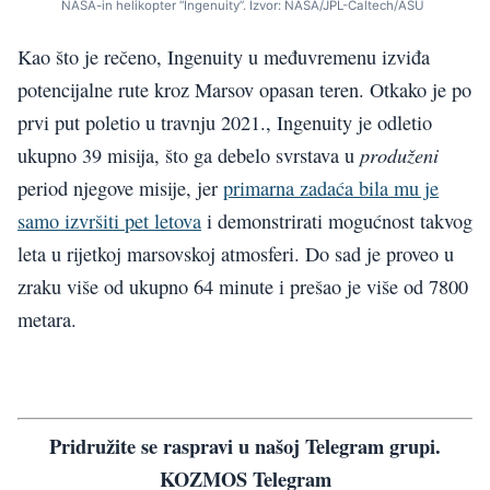
NASA-in helikopter “Ingenuity”. Izvor: NASA/JPL-Caltech/ASU
Kao što je rečeno, Ingenuity u međuvremenu izviđa
potencijalne rute kroz Marsov opasan teren. Otkako je po
prvi put poletio u travnju 2021., Ingenuity je odletio
produženi
ukupno 39 misija, što ga debelo svrstava u
period njegove misije, jer
primarna zadaća bila mu je
samo izvršiti pet letova
i demonstrirati mogućnost takvog
leta u rijetkoj marsovskoj atmosferi. Do sad je proveo u
zraku više od ukupno 64 minute i prešao je više od 7800
metara.
Pridružite se raspravi u našoj Telegram grupi.
KOZMOS Telegram