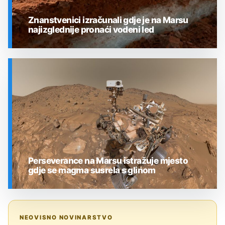
Znanstvenici izračunali gdje je na Marsu
najizglednije pronaći vodeni led
SVEMIR
Perseverance na Marsu istražuje mjesto
gdje se magma susrela s glinom
SVEMIR
NEOVISNO NOVINARSTVO