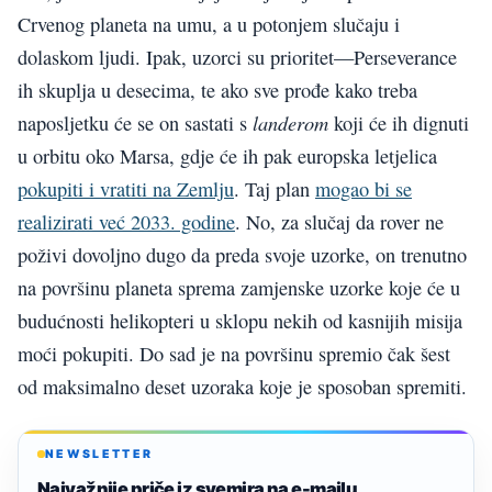
Crvenog planeta na umu, a u potonjem slučaju i
dolaskom ljudi. Ipak, uzorci su prioritet—Perseverance
ih skuplja u desecima, te ako sve prođe kako treba
landerom
naposljetku će se on sastati s
koji će ih dignuti
u orbitu oko Marsa, gdje će ih pak europska letjelica
pokupiti i vratiti na Zemlju
. Taj plan
mogao bi se
realizirati već 2033. godine
. No, za slučaj da rover ne
poživi dovoljno dugo da preda svoje uzorke, on trenutno
na površinu planeta sprema zamjenske uzorke koje će u
budućnosti helikopteri u sklopu nekih od kasnijih misija
moći pokupiti. Do sad je na površinu spremio čak šest
od maksimalno deset uzoraka koje je sposoban spremiti.
NEWSLETTER
Najvažnije priče iz svemira na e-mailu.