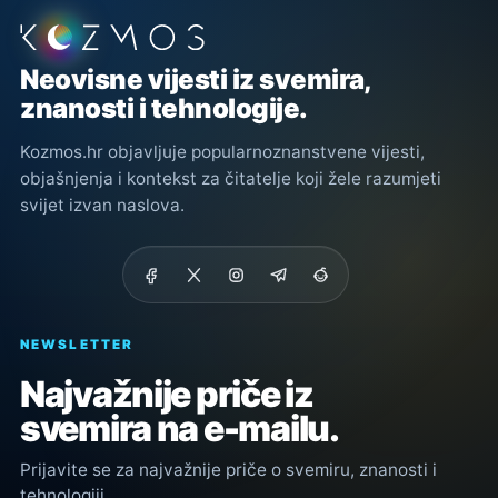
Podnožje stranice
Neovisne vijesti iz svemira,
znanosti i tehnologije.
Kozmos.hr objavljuje popularnoznanstvene vijesti,
objašnjenja i kontekst za čitatelje koji žele razumjeti
svijet izvan naslova.
NEWSLETTER
Najvažnije priče iz
svemira na e-mailu.
Prijavite se za najvažnije priče o svemiru, znanosti i
tehnologiji.