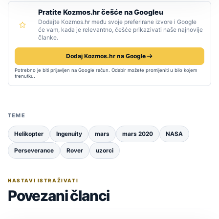
Pratite Kozmos.hr češće na Googleu
Dodajte Kozmos.hr među svoje preferirane izvore i Google
će vam, kada je relevantno, češće prikazivati naše najnovije
članke.
Dodaj Kozmos.hr na Google
Potrebno je biti prijavljen na Google račun. Odabir možete promijeniti u bilo kojem
trenutku.
TEME
Helikopter
Ingenuity
mars
mars 2020
NASA
Perseverance
Rover
uzorci
NASTAVI ISTRAŽIVATI
Povezani članci