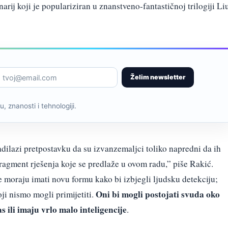
narij koji je populariziran u znanstveno-fantastičnoj trilogiji Li
Želim newsletter
, znanosti i tehnologiji.
adilazi pretpostavku da su izvanzemaljci toliko napredni da ih
fragment rješenja koje se predlaže u ovom radu,” piše Rakić.
e moraju imati novu formu kako bi izbjegli ljudsku detekciju;
Oni bi mogli postojati svuda oko
ji nismo mogli primijetiti.
as ili imaju vrlo malo inteligencije
.