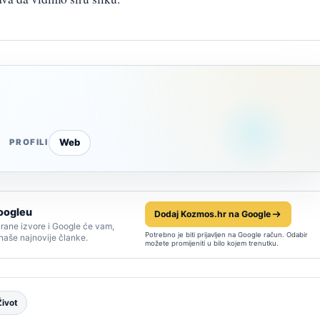
Web
PROFILI
oogleu
Dodaj Kozmos.hr na Google
rane izvore i Google će vam,
Potrebno je biti prijavljen na Google račun. Odabir
 naše najnovije članke.
možete promijeniti u bilo kojem trenutku.
Život