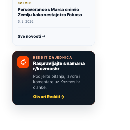
SVEMIR
Perseverance s Marsa snimio
Zemlju kako nestaje iza Fobosa
6. 8. 2026.
Sve novosti
REDDIT ZAJEDNICA
Raspravljajte s nama na
r/kozmoshr
Podijelite pitanja, izvore i
komentare uz Kozmos.hr
članke.
Otvori Reddit