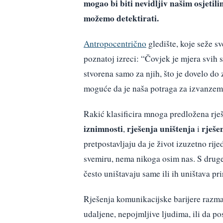
mogao bi biti nevidljiv našim osjetili
možemo detektirati.
Antropocentrično
gledište, koje seže s
poznatoj izreci: “Čovjek je mjera svih s
stvorena samo za njih, što je dovelo do
moguće da je naša potraga za izvanzem
Rakić klasificira mnoga predložena rje
iznimnosti
rješenja uništenja
rješe
,
i
pretpostavljaju da je život izuzetno rije
svemiru, nema nikoga osim nas. S druge s
često uništavaju same ili ih uništava pr
Rješenja komunikacijske barijere razma
udaljene, nepojmljive ljudima, ili da po