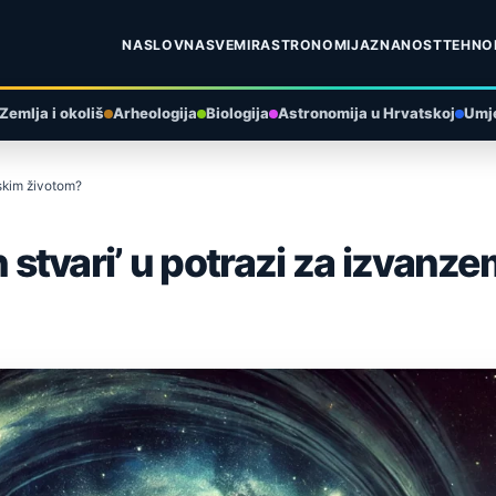
NASLOVNA
SVEMIR
ASTRONOMIJA
ZNANOST
TEHNO
Zemlja i okoliš
Arheologija
Biologija
Astronomija u Hrvatskoj
Umje
ljskim životom?
vih stvari’ u potrazi za izvan