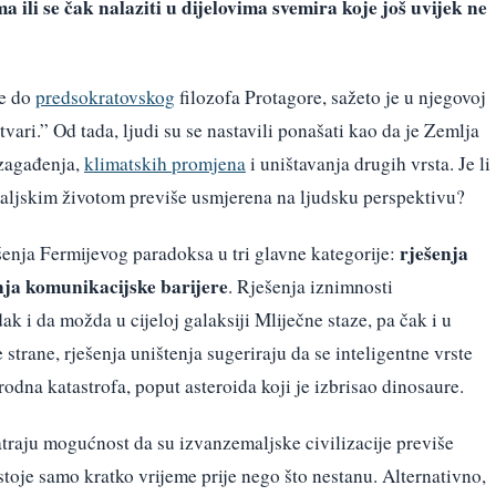
ma ili se čak nalaziti u dijelovima svemira koje još uvijek ne
ve do
predsokratovskog
filozofa Protagore, sažeto je u njegovoj
tvari.” Od tada, ljudi su se nastavili ponašati kao da je Zemlja
 zagađenja,
klimatskih promjena
i uništavanja drugih vrsta. Je li
aljskim životom previše usmjerena na ljudsku perspektivu?
rješenja
šenja Fermijevog paradoksa u tri glavne kategorije:
nja komunikacijske barijere
. Rješenja iznimnosti
dak i da možda u cijeloj galaksiji Mliječne staze, pa čak i u
trane, rješenja uništenja sugeriraju da se inteligentne vrste
irodna katastrofa, poput asteroida koji je izbrisao dinosaure.
traju mogućnost da su izvanzemaljske civilizacije previše
stoje samo kratko vrijeme prije nego što nestanu. Alternativno,