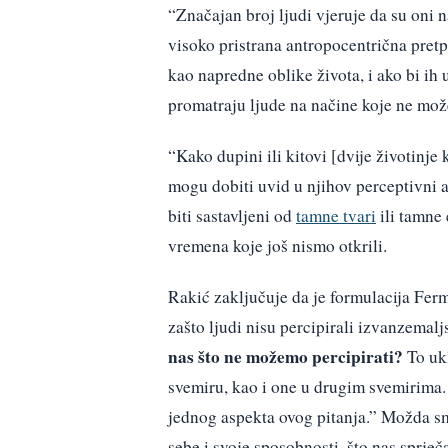
“Značajan broj ljudi vjeruje da su oni na
visoko pristrana antropocentrična pretpo
kao napredne oblike života, i ako bi ih 
promatraju ljude na načine koje ne mož
“Kako dupini ili kitovi [dvije životinje
mogu dobiti uvid u njihov perceptivni a
biti sastavljeni od
tamne tvari
ili tamne 
vremena koje još nismo otkrili.
Rakić zaključuje da je formulacija Fer
zašto ljudi nisu percipirali izvanzemaljs
nas što ne možemo percipirati?
To ukl
svemiru, kao i one u drugim svemirima.
jednog aspekta ovog pitanja.” Možda sm
sebe i svoje sposobnosti, što nas sprječ