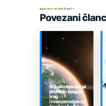
NASTAVI ISTRAŽIVATI
Povezani članc
Što ako teleskopi
pronađu mogući
trag
izvanzemaljskog