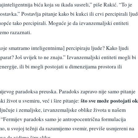
jinteligentnija bića koja su ikada susreli,” piše Rakić. “To je
stavka.” Postavlja pitanje kako bi kukci ili crvi percipirali lju
uopće tako percipirali. Moguće je da izvanzemaljski entiteti
emo razaznati.
 koje smatramo inteligentnima] percipiraju ljude? Kako ljudi
parat? Još uvijek to ne znaju.” Izvanzemaljski entiteti mogli bi
energije, ili bi mogli postojati u dimenzijama prostora ili
mijevog paradoksa preuska. Paradoks zapravo nije samo pitanje
što sve može postojati o
ki život u svemiru, već i šire pitanje:
jučuje i zemaljske, izvanzemaljske oblike života u našem
 “Fermijev paradoks samo je antropocentrična formulacija
o, u svojoj težnji da razumijemo svemir, previše usmjereni na
ava da vidimo širu sliku.