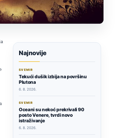
ja
Najnovije
o
SVEMIR
Tekući dušik izbija na površinu
Plutona
6. 8. 2026.
a
SVEMIR
Oceani su nekoć prekrivali 90
posto Venere, tvrdi novo
istraživanje
6. 8. 2026.