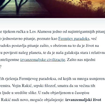
 je tijekom ručka u Los Alamosu jedno od najintrigantnijih pitan
o jednostavno pitanje, poznato kao
Fermijev paradoks
, već
adoks postavlja pitanje zašto, s obzirom na to da je život na
u povijesti našeg planeta, te da je naša galaksija stara i relativn
inteligentne
izvanzemaljske civilizacije
. Zašto nas nijedni
?
ih rješenja Fermijevog paradoksa, od kojih su mnoga usmjeren
emira. Vojin Rakić, srpski filozof, smatra da su većina tih
u ljude u središte slike. U radu objavljenom u časopisu
izvanzemaljski život
 Rakić nudi novo, moguće objašnjenje: