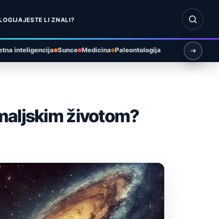
Otvori pr
LOGIJA
JESTE LI ZNALI?
tna inteligencija
Sunce
Medicina
Paleontologija
zemaljskim životom?