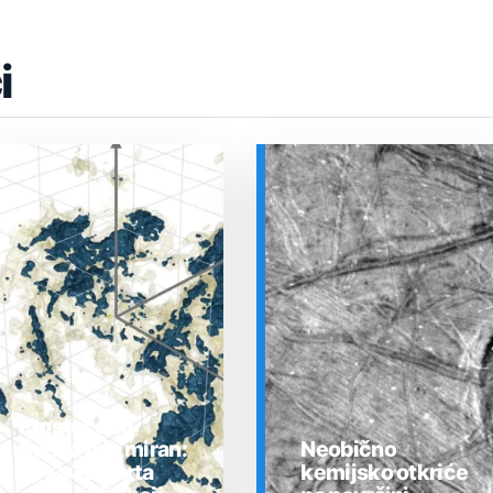
i
Prostor oko
Sunca nije miran:
Neobično
nova 3D karta
kemijsko otkriće