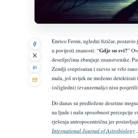
Enrico Fermi, ugledni fizičar, postavio
Gdje su svi?
u povijesti znanosti: “
” Ov
desetljećima zbunjuje znanstvenike. Par
Zemlji sveprisutan i razvio se vrlo rano 
mala, još uvijek ne možemo detektirati 
(očigledni) izvanzemaljci nisu posjetili
Do danas su predložene desetine moguć
na ljude i našu sposobnost percepcije sv
rješenja antropocentrična jer postavljaj
International Journal of Astrobiology
,