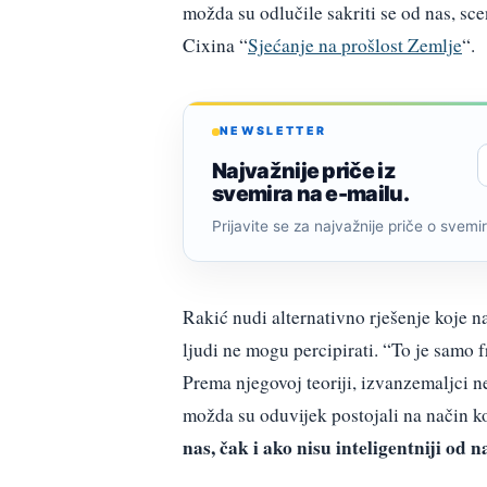
možda su odlučile sakriti se od nas, sce
Cixina “
Sjećanje na prošlost Zemlje
“.
NEWSLETTER
Najvažnije priče iz
svemira na e-mailu.
Prijavite se za najvažnije priče o svemiru
Rakić nudi alternativno rješenje koje n
ljudi ne mogu percipirati. “To je samo 
Prema njegovoj teoriji, izvanzemaljci n
možda su oduvijek postojali na način ko
nas, čak i ako nisu inteligentniji od n