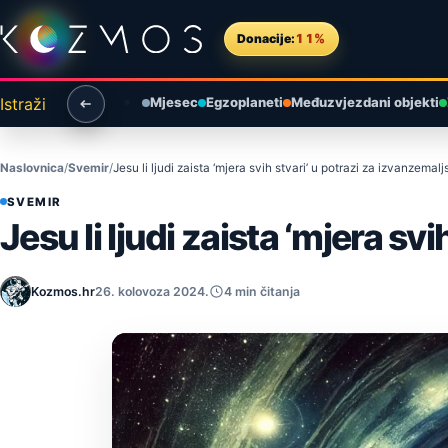
Preskoči na sadržaj
Donacije:
11%
Istraži
Mjesec
Egzoplaneti
Međuzvjezdani objekti
Naslovnica
Svemir
Jesu li ljudi zaista ‘mjera svih stvari’ u potrazi za izvanzema
SVEMIR
Jesu li ljudi zaista ‘mjera s
Kozmos.hr
26. kolovoza 2024.
4 min čitanja