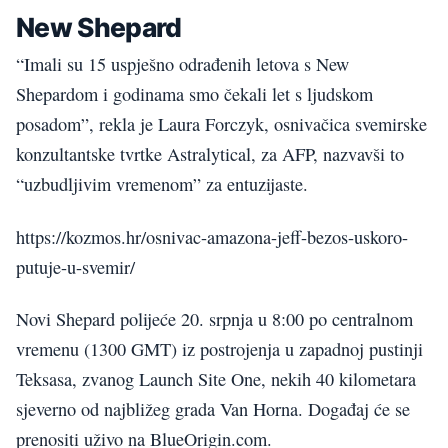
New Shepard
“Imali su 15 uspješno odrađenih letova s New
Shepardom i godinama smo čekali let s ljudskom
posadom”, rekla je Laura Forczyk, osnivačica svemirske
konzultantske tvrtke Astralytical, za AFP, nazvavši to
“uzbudljivim vremenom” za entuzijaste.
https://kozmos.hr/osnivac-amazona-jeff-bezos-uskoro-
putuje-u-svemir/
Novi Shepard polijeće 20. srpnja u 8:00 po centralnom
vremenu (1300 GMT) iz postrojenja u zapadnoj pustinji
Teksasa, zvanog Launch Site One, nekih 40 kilometara
sjeverno od najbližeg grada Van Horna. Događaj će se
prenositi uživo na BlueOrigin.com.