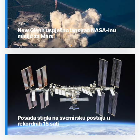
New Glenn uspješno lansirao NASA-inu
misiju za Mars
SVEMIR
Posada stigla na svemirsku postaju u
rekordnih 15 sati