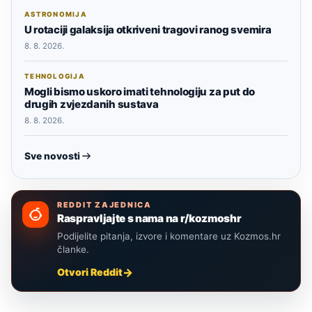
ASTRONOMIJA
U rotaciji galaksija otkriveni tragovi ranog svemira
8. 8. 2026.
TEHNOLOGIJA
Mogli bismo uskoro imati tehnologiju za put do
drugih zvjezdanih sustava
8. 8. 2026.
Sve novosti
REDDIT ZAJEDNICA
Raspravljajte s nama na r/kozmoshr
Podijelite pitanja, izvore i komentare uz Kozmos.hr
članke.
Otvori Reddit