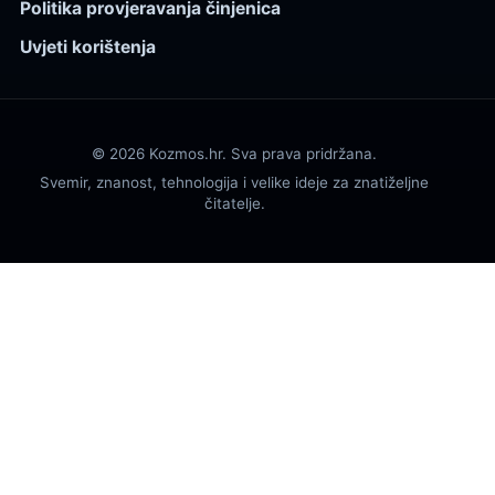
Politika provjeravanja činjenica
Uvjeti korištenja
© 2026 Kozmos.hr. Sva prava pridržana.
Svemir, znanost, tehnologija i velike ideje za znatiželjne
čitatelje.