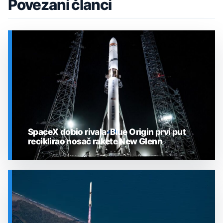
Povezani članci
SpaceX dobio rivala: Blue Origin prvi put
reciklirao nosač rakete New Glenn
SVEMIR