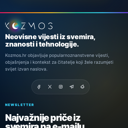
Podnožje stranice
Neovisne vijesti iz svemira,
znanosti i tehnologije.
Kozmos.hr objavljuje popularnoznanstvene vijesti,
objašnjenja i kontekst za čitatelje koji žele razumjeti
svijet izvan naslova.
NEWSLETTER
Najvažnije priče iz
svemira na e-mailu.