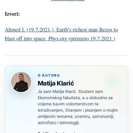
Izvori:
Ahmed I. (19.7.2021.), Earth’s richest man Bezos to
blast off into space, Phys.org (preuzeto 19.7.2021.)
O AUTORU
Matija Klarić
Ja sam Matija Klarić. Student sam
Ekonomskog fakulteta, a u slobodno se
vrijeme bavim volonterstvom te
istraživanjem, čitanjem i pisanjem o mojim
omiljenim temama; svemiru, astronomiji,
astrofizici i tehnologiji.