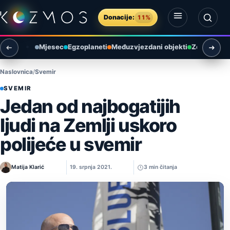
Preskoči na sadržaj
Donacije:
11%
Otvori izbornik
Otvori pretragu
Mjesec
Egzoplaneti
Međuzvjezdani objekti
Zemlja i ok
Naslovnica
Svemir
SVEMIR
Jedan od najbogatijih
ljudi na Zemlji uskoro
polijeće u svemir
Matija Klarić
19. srpnja 2021.
3 min čitanja