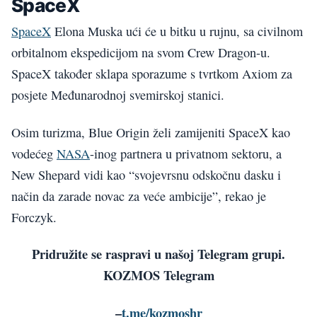
SpaceX
SpaceX
Elona Muska ući će u bitku u rujnu, sa civilnom
orbitalnom ekspedicijom na svom Crew Dragon-u.
SpaceX također sklapa sporazume s tvrtkom Axiom za
posjete Međunarodnoj svemirskoj stanici.
Osim turizma, Blue Origin želi zamijeniti SpaceX kao
vodećeg
NASA
-inog partnera u privatnom sektoru, a
New Shepard vidi kao “svojevrsnu odskočnu dasku i
način da zarade novac za veće ambicije”, rekao je
Forczyk.
Pridružite se raspravi u našoj Telegram grupi.
KOZMOS Telegram
–
t.me/kozmoshr