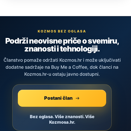
KOZMOS BEZ OGLASA
Podrži neovisne priče o svemiru,
znanosti i tehnologiji.
Članstvo pomaže održati Kozmos.hr i može uključivati
dodatne sadržaje na Buy Me a Coffee, dok članci na
Kozmos.hr-u ostaju javno dostupni.
Postani član
Bez oglasa. Više znanosti. Više
Kozmosa.hr.