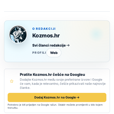
O REDAKCIJI
Kozmos.hr
Svi članci redakcije
Web
PROFILI
Pratite Kozmos.hr češće na Googleu
Dodajte Kozmos.hr među svoje preferirane izvore i Google
će vam, kada je relevantno, češće prikazivati naše najnovije
članke.
Dodaj Kozmos.hr na Google
Potrebno je biti prijavljen na Google račun. Odabir možete promijeniti u bilo kojem
trenutku.