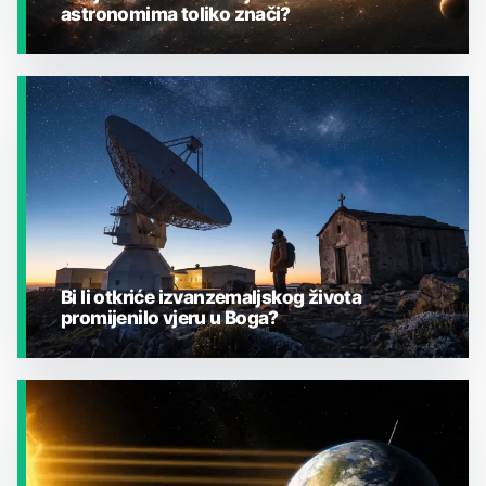
astronomima toliko znači?
JESTE LI ZNALI?
Bi li otkriće izvanzemaljskog života
promijenilo vjeru u Boga?
JESTE LI ZNALI?