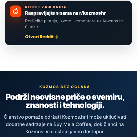
REDDIT ZAJEDNICA
Raspravljajte s nama na r/kozmoshr
Podijelite pitanja, izvore i komentare uz Kozmos.hr
članke.
Otvori Reddit
KOZMOS BEZ OGLASA
Podrži neovisne priče o svemiru,
znanosti i tehnologiji.
Članstvo pomaže održati Kozmos.hr i može uključivati
dodatne sadržaje na Buy Me a Coffee, dok članci na
Kozmos.hr-u ostaju javno dostupni.