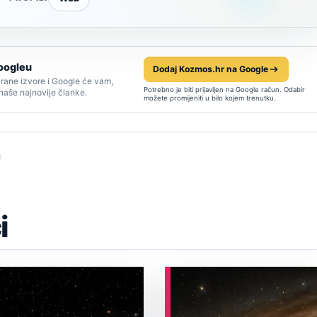
oogleu
Dodaj Kozmos.hr na Google
rane izvore i Google će vam,
Potrebno je biti prijavljen na Google račun. Odabir
 naše najnovije članke.
možete promijeniti u bilo kojem trenutku.
i