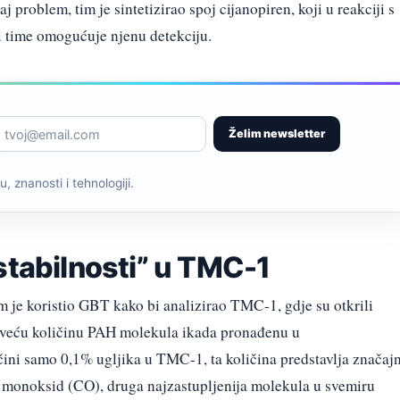
j problem, tim je sintetizirao spoj cijanopiren, koji u reakciji s
i time omogućuje njenu detekciju.
Želim newsletter
, znanosti i tehnologiji.
stabilnosti” u TMC-1
m je koristio GBT kako bi analizirao TMC-1, gdje su otkrili
ajveću količinu PAH molekula ikada pronađenu u
ini samo 0,1% ugljika u TMC-1, ta količina predstavlja značaj
 monoksid (CO), druga najzastupljenija molekula u svemiru