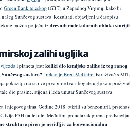
io
Green Bank teleskop
(GBT) u Zapadnoj Virginiji kako bi
an našeg Sunčevog sustava. Rezultati, objavljeni u časopisu
drevnih molekularnih oblaka stariji
molekule možda potječu iz
irskoj zalihi ugljika
koliki dio kemijske zalihe iz tog ranog
zvijezda
i planeta jest:
g Sunčevog sustava?
”
rekao je Brett McGuire
, istraživač s MIT
nja pokazuju da su ove prvobitne tvari bogate ugljikom preživje
tale dio prašine, stijena i leda unutar Sunčevog sustava.
 i njegovog tima. Godine 2018. otkrili su benzonitril, prstenas
još dvije PAH molekule. Međutim, pronalazak pirena predstavlja
ne strukture piren je nevidljiv za konvencionalnu