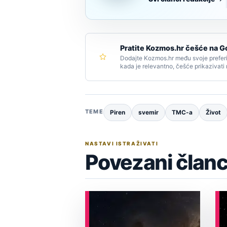
Pratite Kozmos.hr češće na G
Dodajte Kozmos.hr među svoje preferi
kada je relevantno, češće prikazivati
TEME
Piren
svemir
TMC-a
Život
NASTAVI ISTRAŽIVATI
Povezani članc