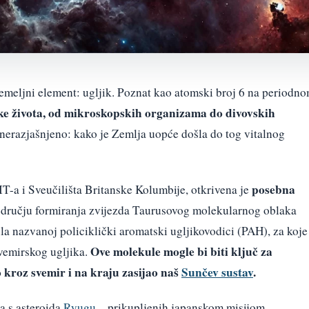
temeljni element: ugljik. Poznat kao atomski broj 6 na periodn
like života, od mikroskopskih organizama do divovskih
 nerazjašnjeno: kako je Zemlja uopće došla do tog vitalnog
posebna
T-a i Sveučilišta Britanske Kolumbije, otkrivena je
odručju formiranja zvijezda Taurusovog molekularnog oblaka
la nazvanoj policiklički aromatski ugljikovodici (PAH), za koje
Ove molekule mogle bi biti ključ za
vemirskog ugljika.
 kroz svemir i na kraju zasijao naš
Sunčev sustav
.
a s asteroida
Ryugu
—prikupljenih japanskom misijom