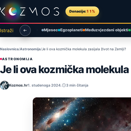
Preskoči na sadržaj
Donacije:
11%
Istraži
Mjesec
Egzoplaneti
Međuzvjezdani objekti
Naslovnica
Astronomija
Je li ova kozmička molekula zasijala život na Zemlji?
ASTRONOMIJA
Je li ova kozmička molekula 
Kozmos.hr
1. studenoga 2024.
3 min čitanja