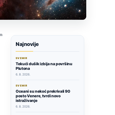
om
Najnovije
SVEMIR
Tekući dušik izbija na površinu
Plutona
6. 8. 2026.
SVEMIR
Oceani su nekoć prekrivali 90
posto Venere, tvrdi novo
istraživanje
6. 8. 2026.