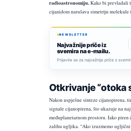
radioastronomiju.
Kako bi prevladali ta
cijanidom narušava simetriju molekule 
NEWSLETTER
Najvažnije priče iz
svemira na e-mailu.
Prijavite se za najvažnije priče o svemiru
Otkrivanje “otoka 
Nakon uspješne sinteze cijanopirena, ti
signale cijanopirena, što ukazuje na n
međuplanetarnom prostoru. Iako piren č
zalihu ugljika. “Ako izuzmemo ugljični