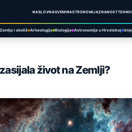
NASLOVNA
SVEMIR
ASTRONOMIJA
ZNANOST
TEHNO
Zemlja i okoliš
Arheologija
Biologija
Astronomija u Hrvatskoj
Umje
zasijala život na Zemlji?