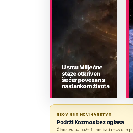
U srcu Mliječne
staze otkriven
šećer povezan s
nastankom života
ASTRONOMIJA
NEOVISNO NOVINARSTVO
Podrži Kozmos bez oglasa
Članstvo pomaže financirati neovisne pri