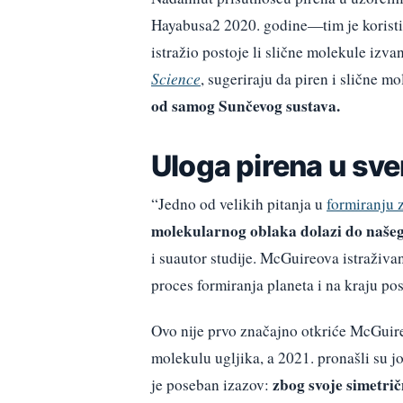
Hayabusa2 2020. godine—tim je korist
istražio postoje li slične molekule izv
Science
, sugeriraju da piren i slične 
od samog Sunčevog sustava.
Uloga pirena u svem
“Jedno od velikih pitanja u
formiranju 
molekularnog oblaka dolazi do naše
i suautor studije. McGuireova istraživa
proces formiranja planeta i na kraju pos
Ovo nije prvo značajno otkriće McGuirea
molekulu ugljika, a 2021. pronašli su 
zbog svoje simetrič
je poseban izazov: