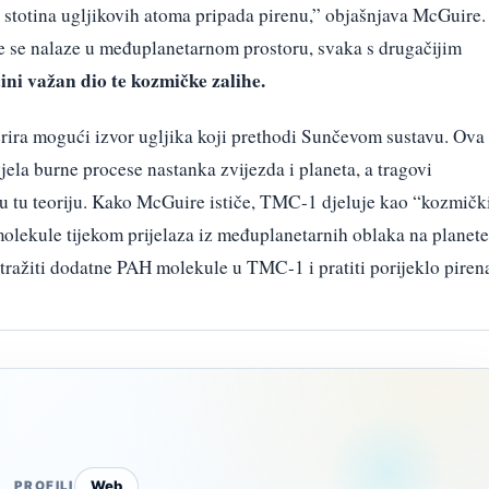
 stotina ugljikovih atoma pripada pirenu,” objašnjava McGuire.
je se nalaze u međuplanetarnom prostoru, svaka s drugačijim
čini važan dio te kozmičke zalihe.
rira mogući izvor ugljika koji prethodi Sunčevom sustavu. Ova
jela burne procese nastanka zvijezda i planeta, a tragovi
u tu teoriju. Kako McGuire ističe, TMC-1 djeluje kao “kozmičk
molekule tijekom prijelaza iz međuplanetarnih oblaka na planete
tražiti dodatne PAH molekule u TMC-1 i pratiti porijeklo piren
Web
PROFILI