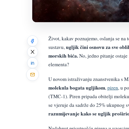
Život, kakav poznajemo, oslanja se na 
ugljik čini osnovu za sve ob
sustavu,
morskih bića.
No, jedno pitanje ostaje
elementa?
U novom istraživanju znanstvenika s MI
molekula bogata ugljikom
,
piren
, u p
(TMC-1). Piren pripada obitelji moleku
se vjeruje da sadrže do 25% ukupnog s
razumijevanje kako se ugljik proširio
Nadahnut prisutnošću pirena u uzorcim