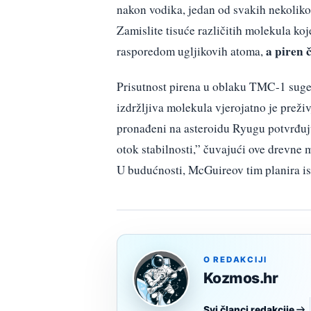
nakon vodika, jedan od svakih nekoliko
Zamislite tisuće različitih molekula ko
a piren 
rasporedom ugljikovih atoma,
Prisutnost pirena u oblaku TMC-1 suge
izdržljiva molekula vjerojatno je preživ
pronađeni na asteroidu Ryugu potvrđuj
otok stabilnosti,” čuvajući ove drevne 
U budućnosti, McGuireov tim planira is
O REDAKCIJI
Kozmos.hr
Svi članci redakcije