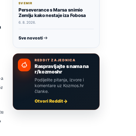
SVEMIR
Perseverance s Marsa snimio
Zemlju kako nestaje iza Fobosa
6. 8. 2026.
h
Sve novosti
REDDIT ZAJEDNICA
Raspravljajte s nama na
r/kozmoshr
-a
Podijelite pitanja, izvore i
komentare uz Kozmos.hr
le
članke.
Otvori Reddit
tu
o