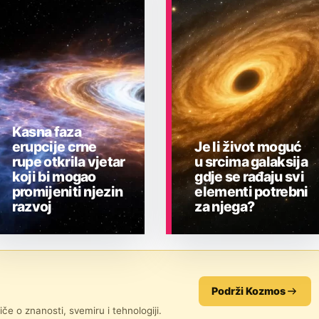
Kasna faza
erupcije crne
Je li život moguć
rupe otkrila vjetar
u srcima galaksija
koji bi mogao
gdje se rađaju svi
promijeniti njezin
elementi potrebni
razvoj
za njega?
ASTRONOMIJA
ASTRONOMIJA
Podrži Kozmos
če o znanosti, svemiru i tehnologiji.