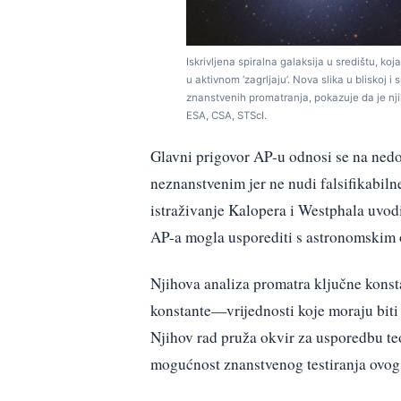
Iskrivljena spiralna galaksija u središtu, ko
u aktivnom ‘zagrljaju’. Nova slika u blisko
znanstvenih promatranja, pokazuje da je nji
ESA, CSA, STScI.
Glavni prigovor AP-u odnosi se na nedo
neznanstvenim jer ne nudi falsifikabiln
istraživanje Kalopera i Westphala uvodi
AP-a mogla usporediti s astronomskim
Njihova analiza promatra ključne konsta
konstante—vrijednosti koje moraju biti
Njihov rad pruža okvir za usporedbu te
mogućnost znanstvenog testiranja ovog 