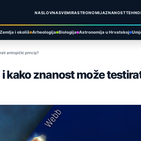
NASLOVNA
SVEMIR
ASTRONOMIJA
ZNANOST
TEHNO
Zemlja i okoliš
Arheologija
Biologija
Astronomija u Hrvatskoj
Umje
rati antropički princip?
 i kako znanost može testirat