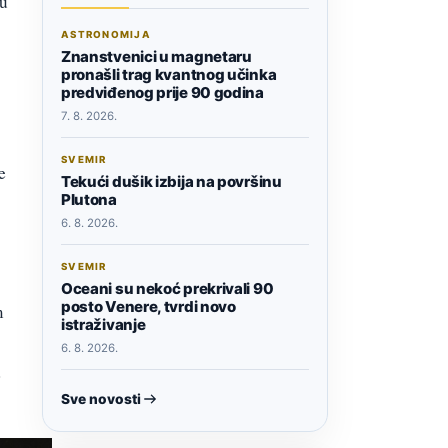
 u
ASTRONOMIJA
Znanstvenici u magnetaru
pronašli trag kvantnog učinka
predviđenog prije 90 godina
7. 8. 2026.
SVEMIR
e
Tekući dušik izbija na površinu
Plutona
6. 8. 2026.
SVEMIR
Oceani su nekoć prekrivali 90
posto Venere, tvrdi novo
m
istraživanje
6. 8. 2026.
a
Sve novosti