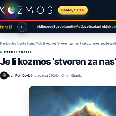
Preskoči na sadržaj
Donacije:
11%
Istraži
Mjesec
Egzoplaneti
Međuzvjezdani objekti
Naslovnica
Jeste li znali?
Je li kozmos ‘stvoren za nas’ i kako znanost može testi
JESTE LI ZNALI?
Je li kozmos ‘stvoren za nas’
Ivan Petričević
9. prosinca 2024.
3 min čitanja