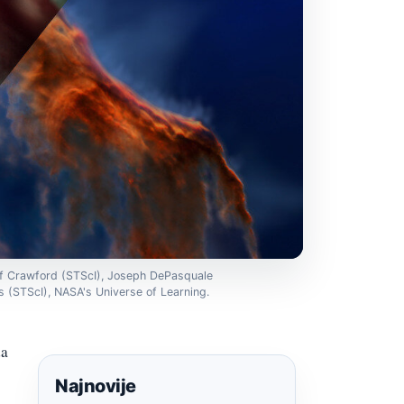
alf Crawford (STScI), Joseph DePasquale
 (STScI), NASA's Universe of Learning.
da
Najnovije