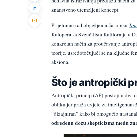
nedavna istraživanja predlažu način za 
znanstveno utemeljeni koncept.
Prijelomni rad objavljen u časopisu
Jou
Kalopera sa Sveučilišta Kalifornija u 
konkretan način za proučavanje antropi
teorije, usredotočujući se na ključne f
aksiona.
Što je antropički p
Antropički princip (AP) postoji u dva o
obliku jer pruža uvjete za inteligentan 
“dizajniran” kako bi omogućio nastan
određenu dozu skepticizma među zna