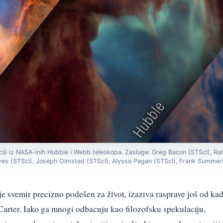
zaciji iz NASA-inih Hubble i Webb teleskopa. Zasluge: Greg Bacon (STScI), R
eves (STScI), Joseph Olmsted (STScI), Alyssa Pagan (STScI), Frank Summers
 je svemir precizno podešen za život, izaziva rasprave još od ka
Carter. Iako ga mnogi odbacuju kao filozofsku spekulaciju,