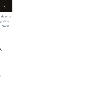
 nalaze se
 godine
e: NASA,
m,
e