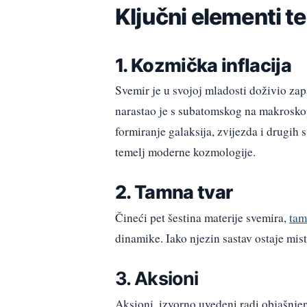
Ključni elementi t
1. Kozmička inflacija
Svemir je u svojoj mladosti doživio zap
narastao je s subatomskog na makroskop
formiranje galaksija, zvijezda i drugih 
temelj moderne kozmologije.
2. Tamna tvar
Čineći pet šestina materije svemira,
tam
dinamike. Iako njezin sastav ostaje mist
3. Aksioni
Aksioni, izvorno uvedeni radi objašnjenj