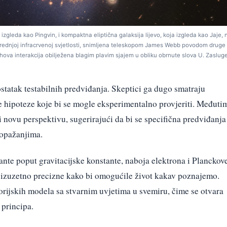
ja izgleda kao Pingvin, i kompaktna eliptična galaksija lijevo, koja izgleda kao Jaje,
j i srednjoj infracrvenoj svjetlosti, snimljena teleskopom James Webb povodom druge
hova interakcija obilježena blagim plavim sjajem u obliku obrnute slova U. Zaslug
statak testabilnih predviđanja. Skeptici ga dugo smatraju
e hipoteze koje bi se mogle eksperimentalno provjeriti. Međuti
 novu perspektivu, sugerirajući da bi se specifična predviđanja
 opažanjima.
nte poput gravitacijske konstante, naboja elektrona i Planckov
 izuzetno precizne kako bi omogućile život kakav poznajemo.
orijskih modela sa stvarnim uvjetima u svemiru, čime se otvara
principa.