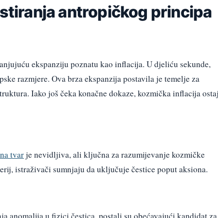
estiranja antropičkog principa
anjujuću ekspanziju poznatu kao inflacija. U djeliću sekunde,
ske razmjere. Ova brza ekspanzija postavila je temelje za
struktura. Iako još čeka konačne dokaze, kozmička inflacija osta
na tvar
je nevidljiva, ali ključna za razumijevanje kozmičke
erij, istraživači sumnjaju da uključuje čestice poput aksiona.
a anomalija u fizici čestica, postali su obećavajući kandidat za