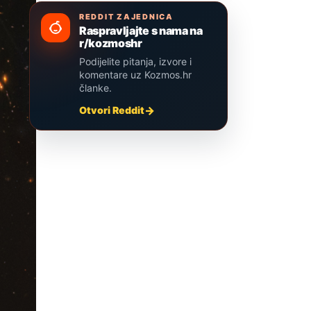
REDDIT ZAJEDNICA
Raspravljajte s nama na
r/kozmoshr
Podijelite pitanja, izvore i
komentare uz Kozmos.hr
članke.
Otvori Reddit