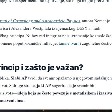
njegovo eksperimentalno ispitivanje, što bi ga moglo pretvoriti
rnal of Cosmology and Astroparticle Physics
, autora Nemanje
Davisu i Alexandera Westphala iz njemačkog DESY-a, nudi
čkog principa. Njihov rad integrira najsuvremenije kozmološke
enomene poput kozmičke inflacije,
tamne tvari
i zagonetne čestic
rincip i zašto je važan?
Slabi AP
blika.
tvrdi da svemir opažamo u njegovom sadašnje
jaki AP
život. S druge strane,
sugerira da je svemir bio
ideja koja se često povezuje s metafizikom i izaziv
ak života—
nstvenicima.