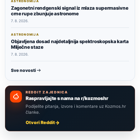
ASTRONOMIJA
Zagonetni rendgenski signal iz mlaza supermasivne
crne rupe zbunjuje astronome
7. 8. 2026.
ASTRONOMIJA
Objavljena dosad najdetaljnija spektroskopska karta
Mliječne staze
7. 8. 2026.
Sve novosti
REDDIT ZAJEDNICA
Raspravljajte s nama na r/kozmoshr
Podijelite pitanja, izvore i komentare uz Kozmos.hr
članke.
Otvori Reddit