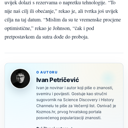
uvijek dolazi s rezervama o napretku tehnologije. “To
nije naš cilj ili obećanje,” rekao je, ali tvrtka još uvijek
cilja na taj datum. “Mislim da su te vremenske procjene
optimistične,” rekao je Johnson, “čak i pod
pretpostavkom da sutra dođe do proboja.
O AUTORU
Ivan Petričević
Ivan je novinar i autor koji piše o znanosti,
svemiru i povijesti. Gostuje kao stručni
sugovornik na Science Discovery i History
Channelu te piše za Večernji list. Osnivač je
Kozmos.hr, prvog hrvatskog portala
posvećenog popularizaciji znanosti.