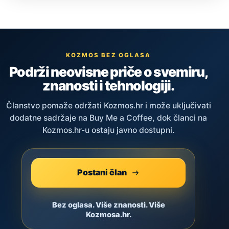
KOZMOS BEZ OGLASA
Podrži neovisne priče o svemiru,
znanosti i tehnologiji.
Članstvo pomaže održati Kozmos.hr i može uključivati
dodatne sadržaje na Buy Me a Coffee, dok članci na
Kozmos.hr-u ostaju javno dostupni.
Postani član
Bez oglasa. Više znanosti. Više
Kozmosa.hr.