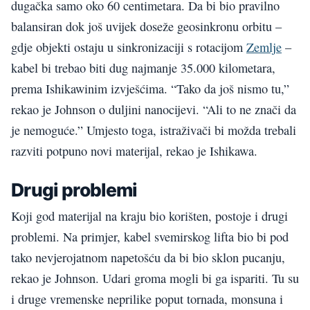
dugačka samo oko 60 centimetara. Da bi bio pravilno
balansiran dok još uvijek doseže geosinkronu orbitu –
gdje objekti ostaju u sinkronizaciji s rotacijom
Zemlje
–
kabel bi trebao biti dug najmanje 35.000 kilometara,
prema Ishikawinim izvješćima. “Tako da još nismo tu,”
rekao je Johnson o duljini nanocijevi. “Ali to ne znači da
je nemoguće.” Umjesto toga, istraživači bi možda trebali
razviti potpuno novi materijal, rekao je Ishikawa.
Drugi problemi
Koji god materijal na kraju bio korišten, postoje i drugi
problemi. Na primjer, kabel svemirskog lifta bio bi pod
tako nevjerojatnom napetošću da bi bio sklon pucanju,
rekao je Johnson. Udari groma mogli bi ga ispariti. Tu su
i druge vremenske neprilike poput tornada, monsuna i