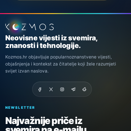
Podnožje stranice
Neovisne vijesti iz svemira,
znanosti i tehnologije.
Kozmos.hr objavljuje popularnoznanstvene vijesti,
objašnjenja i kontekst za čitatelje koji žele razumjeti
svijet izvan naslova.
NEWSLETTER
Najvažnije priče iz
svemira na e-mailu.