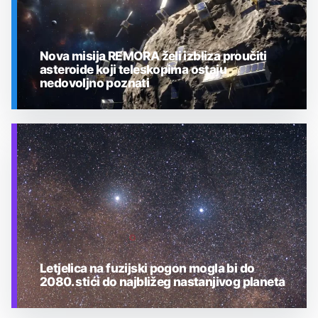
Nova misija REMORA želi izbliza proučiti
asteroide koji teleskopima ostaju
nedovoljno poznati
SVEMIR
Letjelica na fuzijski pogon mogla bi do
2080. stići do najbližeg nastanjivog planeta