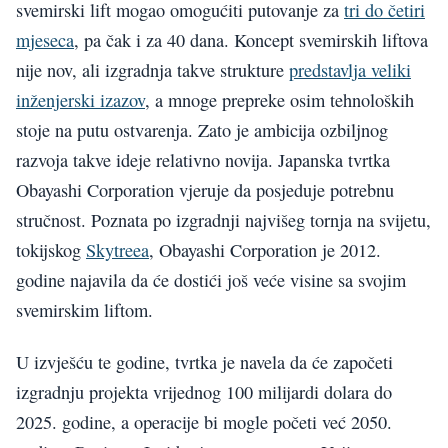
svemirski lift mogao omogućiti putovanje za
tri do četiri
mjeseca
, pa čak i za 40 dana. Koncept svemirskih liftova
nije nov, ali izgradnja takve strukture
predstavlja veliki
inženjerski izazov
, a mnoge prepreke osim tehnoloških
stoje na putu ostvarenja. Zato je ambicija ozbiljnog
razvoja takve ideje relativno novija. Japanska tvrtka
Obayashi Corporation vjeruje da posjeduje potrebnu
stručnost. Poznata po izgradnji najvišeg tornja na svijetu,
tokijskog
Skytreea
, Obayashi Corporation je 2012.
godine najavila da će dostići još veće visine sa svojim
svemirskim liftom.
U izvješću te godine, tvrtka je navela da će započeti
izgradnju projekta vrijednog 100 milijardi dolara do
2025. godine, a operacije bi mogle početi već 2050.