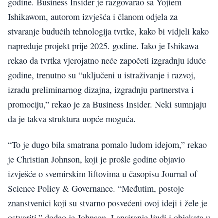
godine. Business Insider je razgovarao sa Yojiem
Ishikawom, autorom izvješća i članom odjela za
stvaranje budućih tehnologija tvrtke, kako bi vidjeli kako
napreduje projekt prije 2025. godine. Iako je Ishikawa
rekao da tvrtka vjerojatno neće započeti izgradnju iduće
godine, trenutno su “uključeni u istraživanje i razvoj,
izradu preliminarnog dizajna, izgradnju partnerstva i
promociju,” rekao je za Business Insider. Neki sumnjaju
da je takva struktura uopće moguća.
“To je dugo bila smatrana pomalo ludom idejom,” rekao
je Christian Johnson, koji je prošle godine objavio
izvješće o svemirskim liftovima u časopisu Journal of
Science Policy & Governance. “Međutim, postoje
znanstvenici koji su stvarno posvećeni ovoj ideji i žele je
ostvariti,” dodao je Johnson. Lansiranje ljudi i objekata u