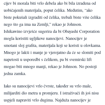
cijev bi morala biti vrlo debela ako bi bila izrađena od
uobičajenih materijala, poput čelika. Međutim, “ako
biste pokušali izgraditi od čelika, trebali biste više čelika
nego što ga ima na Zemlji,” rekao je Johnson.
Ishikawino izvješće sugerira da bi Obayashi Corporation
mogla koristiti ugljikove nanocijevi. Nanocijev je
smotani sloj grafita, materijala koji se koristi u olovkama.
Mnogo je lakši i manje je vjerojatno da će se slomiti pod
napetosti u usporedbi s čelikom, pa bi svemirski lift
mogao biti mnogo manji, rekao je Johnson. No postoji
jedna zamka.
Iako su nanocijevi vrlo čvrste, također su vrlo male,
milijarditi dio metra u promjeru. I istraživači ih još nisu
uspjeli napraviti vrlo dugima. Najduža nanocijev je