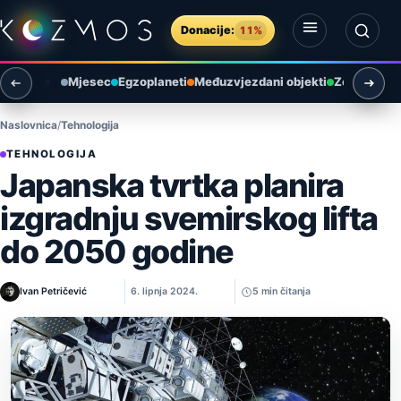
Preskoči na sadržaj
Donacije:
11%
Otvori izbornik
Otvori pretragu
Mjesec
Egzoplaneti
Međuzvjezdani objekti
Zemlja i ok
Naslovnica
Tehnologija
TEHNOLOGIJA
Japanska tvrtka planira
izgradnju svemirskog lifta
do 2050 godine
Ivan Petričević
6. lipnja 2024.
5 min čitanja