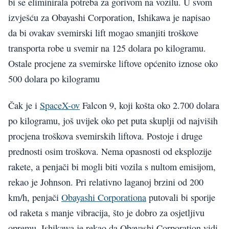
bi se eliminirala potreba za gorivom na vozilu. U svom
izvješću za Obayashi Corporation, Ishikawa je napisao
da bi ovakav svemirski lift mogao smanjiti troškove
transporta robe u svemir na 125 dolara po kilogramu.
Ostale procjene za svemirske liftove općenito iznose oko
500 dolara po kilogramu
Čak je i
SpaceX-ov
Falcon 9, koji košta oko 2.700 dolara
po kilogramu, još uvijek oko pet puta skuplji od najviših
procjena troškova svemirskih liftova. Postoje i druge
prednosti osim troškova. Nema opasnosti od eksplozije
rakete, a penjači bi mogli biti vozila s nultom emisijom,
rekao je Johnson. Pri relativno laganoj brzini od 200
km/h, penjači
Obayashi Corporationa
putovali bi sporije
od raketa s manje vibracija, što je dobro za osjetljivu
opremu. Ishikawa je rekao da Obayashi Corporation vidi