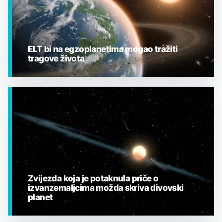
ELT bi na egzoplanetima mogao tražiti
tragove života
EGZOPLANETI
Zvijezda koja je potaknula priče o
izvanzemaljcima možda skriva divovski
planet