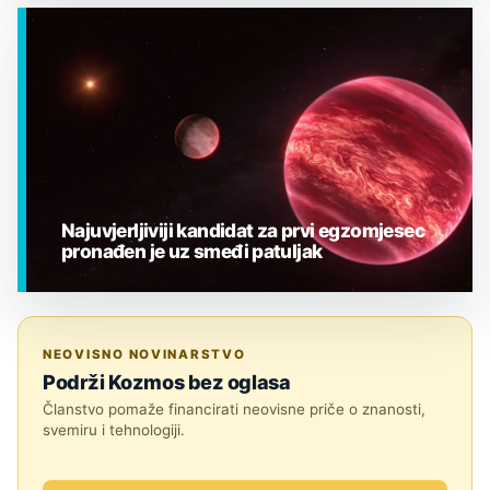
EGZOPLANETI
Najuvjerljiviji kandidat za prvi egzomjesec
pronađen je uz smeđi patuljak
EGZOPLANETI
NEOVISNO NOVINARSTVO
Podrži Kozmos bez oglasa
Članstvo pomaže financirati neovisne priče o znanosti,
svemiru i tehnologiji.