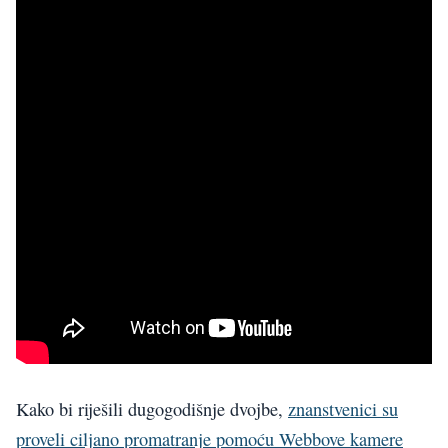
Kako bi riješili dugogodišnje dvojbe,
znanstvenici su
proveli ciljano promatranje pomoću Webbove kamere