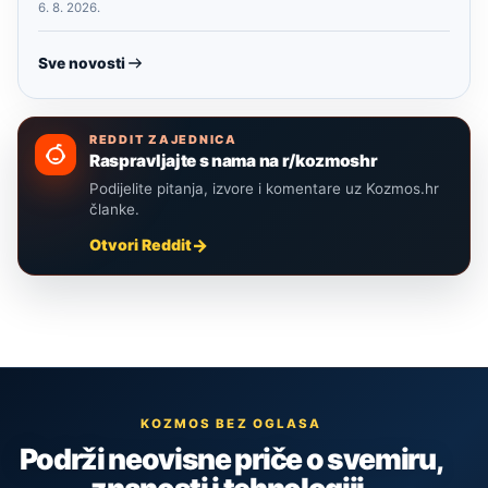
6. 8. 2026.
Sve novosti
REDDIT ZAJEDNICA
Raspravljajte s nama na r/kozmoshr
Podijelite pitanja, izvore i komentare uz Kozmos.hr
članke.
Otvori Reddit
KOZMOS BEZ OGLASA
Podrži neovisne priče o svemiru,
znanosti i tehnologiji.