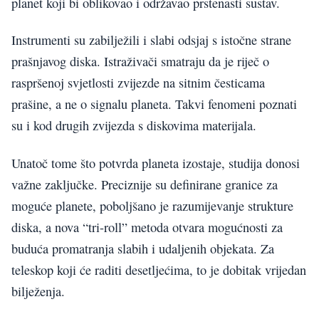
planet koji bi oblikovao i održavao prstenasti sustav.
Instrumenti su zabilježili i slabi odsjaj s istočne strane
prašnjavog diska. Istraživači smatraju da je riječ o
raspršenoj svjetlosti zvijezde na sitnim česticama
prašine, a ne o signalu planeta. Takvi fenomeni poznati
su i kod drugih zvijezda s diskovima materijala.
Unatoč tome što potvrda planeta izostaje, studija donosi
važne zaključke. Preciznije su definirane granice za
moguće planete, poboljšano je razumijevanje strukture
diska, a nova “tri-roll” metoda otvara mogućnosti za
buduća promatranja slabih i udaljenih objekata. Za
teleskop koji će raditi desetljećima, to je dobitak vrijedan
bilježenja.