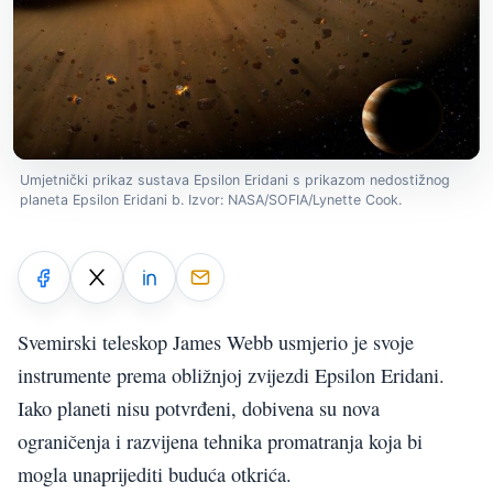
Umjetnički prikaz sustava Epsilon Eridani s prikazom nedostižnog
planeta Epsilon Eridani b. Izvor: NASA/SOFIA/Lynette Cook.
Svemirski teleskop James Webb usmjerio je svoje
instrumente prema obližnjoj zvijezdi Epsilon Eridani.
Iako planeti nisu potvrđeni, dobivena su nova
ograničenja i razvijena tehnika promatranja koja bi
mogla unaprijediti buduća otkrića.