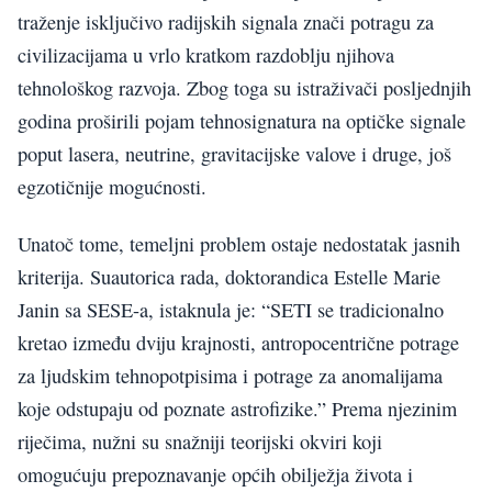
traženje isključivo radijskih signala znači potragu za
civilizacijama u vrlo kratkom razdoblju njihova
tehnološkog razvoja. Zbog toga su istraživači posljednjih
godina proširili pojam tehnosignatura na optičke signale
poput lasera, neutrine, gravitacijske valove i druge, još
egzotičnije mogućnosti.
Unatoč tome, temeljni problem ostaje nedostatak jasnih
kriterija. Suautorica rada, doktorandica Estelle Marie
Janin sa SESE-a, istaknula je: “SETI se tradicionalno
kretao između dviju krajnosti, antropocentrične potrage
za ljudskim tehnopotpisima i potrage za anomalijama
koje odstupaju od poznate astrofizike.” Prema njezinim
riječima, nužni su snažniji teorijski okviri koji
omogućuju prepoznavanje općih obilježja života i