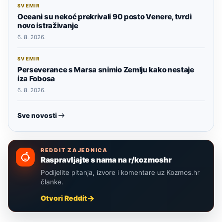
SVEMIR
Oceani su nekoć prekrivali 90 posto Venere, tvrdi
novo istraživanje
6. 8. 2026.
SVEMIR
Perseverance s Marsa snimio Zemlju kako nestaje
iza Fobosa
6. 8. 2026.
Sve novosti
REDDIT ZAJEDNICA
Raspravljajte s nama na r/kozmoshr
Podijelite pitanja, izvore i komentare uz Kozmos.hr
članke.
Otvori Reddit