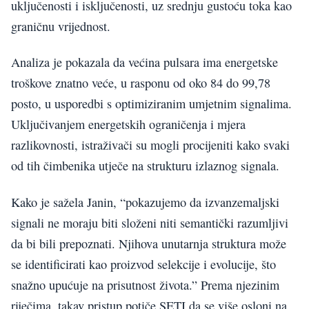
uključenosti i isključenosti, uz srednju gustoću toka kao
graničnu vrijednost.
Analiza je pokazala da većina pulsara ima energetske
troškove znatno veće, u rasponu od oko 84 do 99,78
posto, u usporedbi s optimiziranim umjetnim signalima.
Uključivanjem energetskih ograničenja i mjera
razlikovnosti, istraživači su mogli procijeniti kako svaki
od tih čimbenika utječe na strukturu izlaznog signala.
Kako je sažela Janin, “pokazujemo da izvanzemaljski
signali ne moraju biti složeni niti semantički razumljivi
da bi bili prepoznati. Njihova unutarnja struktura može
se identificirati kao proizvod selekcije i evolucije, što
snažno upućuje na prisutnost života.” Prema njezinim
riječima, takav pristup potiče SETI da se više osloni na