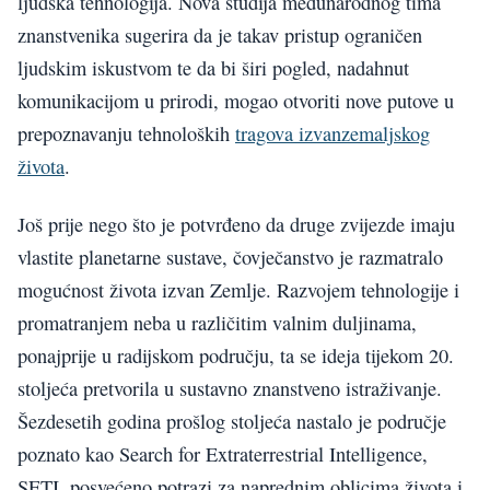
ljudska tehnologija. Nova studija međunarodnog tima
znanstvenika sugerira da je takav pristup ograničen
ljudskim iskustvom te da bi širi pogled, nadahnut
komunikacijom u prirodi, mogao otvoriti nove putove u
prepoznavanju tehnoloških
tragova izvanzemaljskog
života
.
Još prije nego što je potvrđeno da druge zvijezde imaju
vlastite planetarne sustave, čovječanstvo je razmatralo
mogućnost života izvan Zemlje. Razvojem tehnologije i
promatranjem neba u različitim valnim duljinama,
ponajprije u radijskom području, ta se ideja tijekom 20.
stoljeća pretvorila u sustavno znanstveno istraživanje.
Šezdesetih godina prošlog stoljeća nastalo je područje
poznato kao Search for Extraterrestrial Intelligence,
SETI, posvećeno potrazi za naprednim oblicima života i