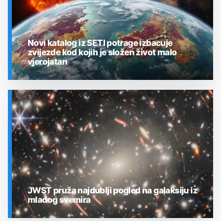
Novi katalog iz SETI potrage izbacuje
zvijezde kod kojih je složen život malo
vjerojatan
SVEMIR
JWST pruža najdublji pogled na galaksiju iz
mladog svemira