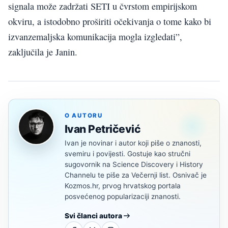
signala može zadržati SETI u čvrstom empirijskom
okviru, a istodobno proširiti očekivanja o tome kako bi
izvanzemaljska komunikacija mogla izgledati”,
zaključila je Janin.
O AUTORU
Ivan Petričević
Ivan je novinar i autor koji piše o znanosti,
svemiru i povijesti. Gostuje kao stručni
sugovornik na Science Discovery i History
Channelu te piše za Večernji list. Osnivač je
Kozmos.hr, prvog hrvatskog portala
posvećenog popularizaciji znanosti.
Svi članci autora