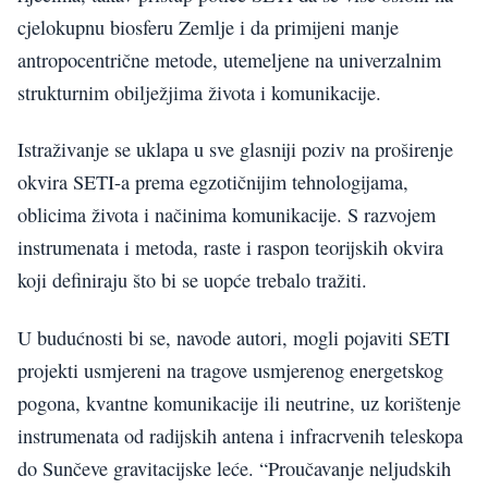
cjelokupnu biosferu Zemlje i da primijeni manje
antropocentrične metode, utemeljene na univerzalnim
strukturnim obilježjima života i komunikacije.
Istraživanje se uklapa u sve glasniji poziv na proširenje
okvira SETI-a prema egzotičnijim tehnologijama,
oblicima života i načinima komunikacije. S razvojem
instrumenata i metoda, raste i raspon teorijskih okvira
koji definiraju što bi se uopće trebalo tražiti.
U budućnosti bi se, navode autori, mogli pojaviti SETI
projekti usmjereni na tragove usmjerenog energetskog
pogona, kvantne komunikacije ili neutrine, uz korištenje
instrumenata od radijskih antena i infracrvenih teleskopa
do Sunčeve gravitacijske leće. “Proučavanje neljudskih