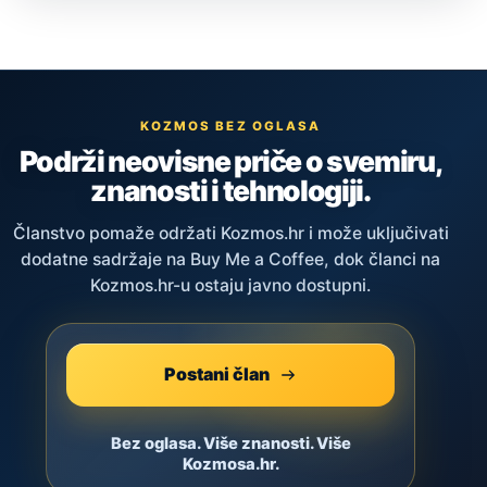
KOZMOS BEZ OGLASA
Podrži neovisne priče o svemiru,
znanosti i tehnologiji.
Članstvo pomaže održati Kozmos.hr i može uključivati
dodatne sadržaje na Buy Me a Coffee, dok članci na
Kozmos.hr-u ostaju javno dostupni.
Postani član
Bez oglasa. Više znanosti. Više
Kozmosa.hr.