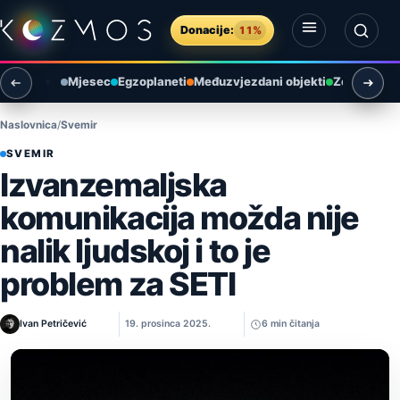
Preskoči na sadržaj
Donacije:
11%
Otvori izbornik
Otvori pretragu
Mjesec
Egzoplaneti
Međuzvjezdani objekti
Zemlja i ok
Naslovnica
Svemir
SVEMIR
Izvanzemaljska
komunikacija možda nije
nalik ljudskoj i to je
problem za SETI
Ivan Petričević
19. prosinca 2025.
6 min čitanja