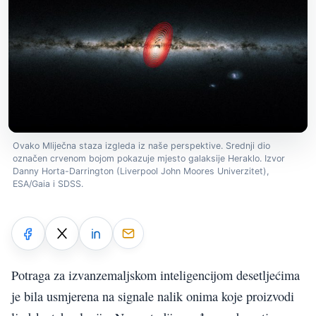
Ovako Mliječna staza izgleda iz naše perspektive. Srednji dio
označen crvenom bojom pokazuje mjesto galaksije Heraklo. Izvor
Danny Horta-Darrington (Liverpool John Moores Univerzitet),
ESA/Gaia i SDSS.
Potraga za izvanzemaljskom inteligencijom desetljećima
je bila usmjerena na signale nalik onima koje proizvodi