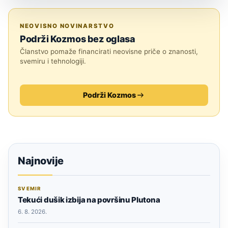
SVEMIR
NEOVISNO NOVINARSTVO
Podrži Kozmos bez oglasa
Članstvo pomaže financirati neovisne priče o znanosti,
svemiru i tehnologiji.
Podrži Kozmos
Najnovije
SVEMIR
Tekući dušik izbija na površinu Plutona
6. 8. 2026.