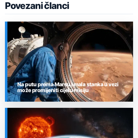
Povezani članci
Na putu prema Marsu i mala stanka u vezi
može promijeniti cijelu misiju
SVEMIR