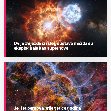
Dvije zvijezde iz istog sustava možda su
eksplodirale kao supernove
ASTRONOMIJA
Je li supernova prije tisuće godina