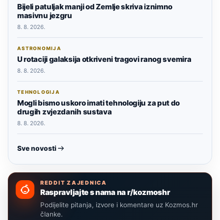
Bijeli patuljak manji od Zemlje skriva iznimno
masivnu jezgru
8. 8. 2026.
ASTRONOMIJA
U rotaciji galaksija otkriveni tragovi ranog svemira
8. 8. 2026.
TEHNOLOGIJA
Mogli bismo uskoro imati tehnologiju za put do
drugih zvjezdanih sustava
8. 8. 2026.
Sve novosti
REDDIT ZAJEDNICA
Raspravljajte s nama na r/kozmoshr
Podijelite pitanja, izvore i komentare uz Kozmos.hr
članke.