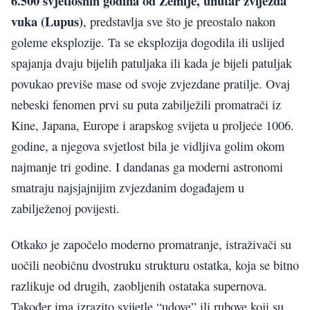
6.500 svjetlosnih godina od Zemlje, unutar zvijezđa
vuka (Lupus)
, predstavlja sve što je preostalo nakon
goleme eksplozije. Ta se eksplozija dogodila ili uslijed
spajanja dvaju bijelih patuljaka ili kada je bijeli patuljak
povukao previše mase od svoje zvjezdane pratilje. Ovaj
nebeski fenomen prvi su puta zabilježili promatrači iz
Kine, Japana, Europe i arapskog svijeta u proljeće 1006.
godine, a njegova svjetlost bila je vidljiva golim okom
najmanje tri godine. I dandanas ga moderni astronomi
smatraju najsjajnijim zvjezdanim događajem u
zabilježenoj povijesti.
Otkako je započelo moderno promatranje, istraživači su
uočili neobičnu dvostruku strukturu ostatka, koja se bitno
razlikuje od drugih, zaobljenih ostataka supernova.
Također ima izrazito svijetle “udove” ili rubove koji su