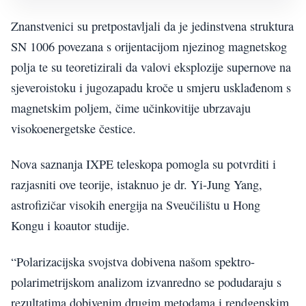
Znanstvenici su pretpostavljali da je jedinstvena struktura
SN 1006 povezana s orijentacijom njezinog magnetskog
polja te su teoretizirali da valovi eksplozije supernove na
sjeveroistoku i jugozapadu kroče u smjeru usklađenom s
magnetskim poljem, čime učinkovitije ubrzavaju
visokoenergetske čestice.
Nova saznanja IXPE teleskopa pomogla su potvrditi i
razjasniti ove teorije, istaknuo je dr. Yi-Jung Yang,
astrofizičar visokih energija na Sveučilištu u Hong
Kongu i koautor studije.
“Polarizacijska svojstva dobivena našom spektro-
polarimetrijskom analizom izvanredno se podudaraju s
rezultatima dobivenim drugim metodama i rendgenskim