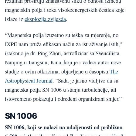
rezultati proširuju znanstvenu sliku o odnosu između
magnetskih polja i toka visokoenergetskih čestica koje
izlaze iz
eksplozija zvijezda
.
“Magnetska polja izuzetno su teška za mjerenje, no
IXPE nam pruža efikasan način za istraživanje istih,”
istaknuo je dr. Ping Zhou, astrofizičar sa Sveučilišta
Nanjing u Jiangsuu, Kina, koji je i vodeći autor nove
studije o ovim otkrićima, objavljene u časopisu
The
Astrophysical Journal
. “Sada je jasno vidljivo da su
magnetska polja SN 1006 u stanju turbulencije, ali
istovremeno pokazuju i određeni organizirani smjer.”
SN 1006
SN 1006, koji se nalazi na udaljenosti od približno