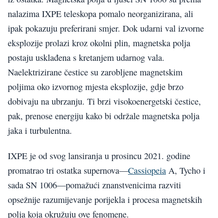
nalazima IXPE teleskopa pomalo neorganizirana, ali
ipak pokazuju preferirani smjer. Dok udarni val izvorne
eksplozije prolazi kroz okolni plin, magnetska polja
postaju usklađena s kretanjem udarnog vala.
Naelektrizirane čestice su zarobljene magnetskim
poljima oko izvornog mjesta eksplozije, gdje brzo
dobivaju na ubrzanju. Ti brzi visokoenergetski čestice,
pak, prenose energiju kako bi održale magnetska polja
jaka i turbulentna.
IXPE je od svog lansiranja u prosincu 2021. godine
promatrao tri ostatka supernova—
Cassiopeia
A, Tycho i
sada SN 1006—pomažući znanstvenicima razviti
opsežnije razumijevanje porijekla i procesa magnetskih
polja koja okružuju ove fenomene.