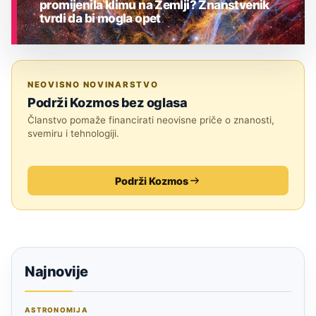
promijenila klimu na Zemlji? Znanstvenik
tvrdi da bi mogla opet
ASTRONOMIJA
NEOVISNO NOVINARSTVO
Podrži Kozmos bez oglasa
Članstvo pomaže financirati neovisne priče o znanosti,
svemiru i tehnologiji.
Podrži Kozmos
Najnovije
ASTRONOMIJA