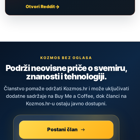
Otvori Reddit
KOZMOS BEZ OGLASA
Podrži neovisne priče o svemiru,
znanosti i tehnologiji.
Članstvo pomaže održati Kozmos.hr i može uključivati
dodatne sadržaje na Buy Me a Coffee, dok članci na
Kozmos.hr-u ostaju javno dostupni.
Postani član