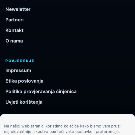
Newsletter
Partneri
Kontakt
O nama
POVJERENJE
Impressum
Etika poslovanja
Politika provjeravanja činjenica
Uvjeti korištenja
Na našoj web stranici koristimo kolačiće kako bismo vam pružili
© 2026 Kozmos.hr. Sva prava pridržana.
najrelevantnije iskustvo pamteći vaše postavke i preferencije.