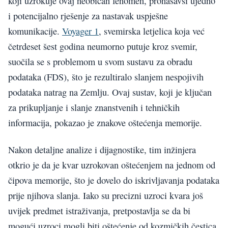
koji uzrokuje ovaj neobičan fenomen, pronašavši ujedno
i potencijalno rješenje za nastavak uspješne
komunikacije.
Voyager 1
, svemirska letjelica koja već
četrdeset šest godina neumorno putuje kroz svemir,
suočila se s problemom u svom sustavu za obradu
podataka (FDS), što je rezultiralo slanjem nespojivih
podataka natrag na Zemlju. Ovaj sustav, koji je ključan
za prikupljanje i slanje znanstvenih i tehničkih
informacija, pokazao je znakove oštećenja memorije.
Nakon detaljne analize i dijagnostike, tim inžinjera
otkrio je da je kvar uzrokovan oštećenjem na jednom od
čipova memorije, što je dovelo do iskrivljavanja podataka
prije njihova slanja. Iako su precizni uzroci kvara još
uvijek predmet istraživanja, pretpostavlja se da bi
mogući uzroci mogli biti oštećenje od kozmičkih čestica