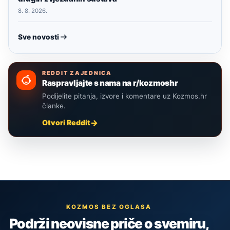
8. 8. 2026.
Sve novosti
REDDIT ZAJEDNICA
Raspravljajte s nama na r/kozmoshr
Podijelite pitanja, izvore i komentare uz Kozmos.hr
članke.
Otvori Reddit
KOZMOS BEZ OGLASA
Podrži neovisne priče o svemiru,