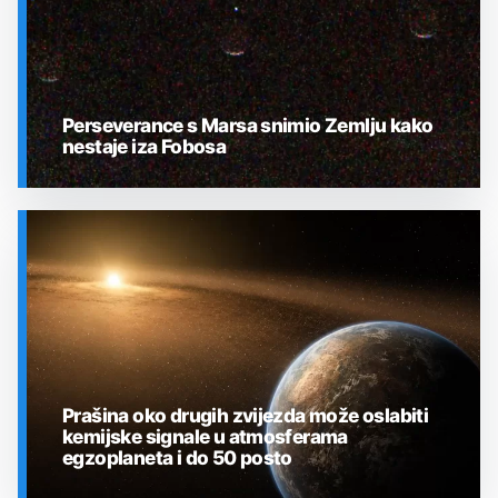
Perseverance s Marsa snimio Zemlju kako
nestaje iza Fobosa
SVEMIR
Prašina oko drugih zvijezda može oslabiti
kemijske signale u atmosferama
egzoplaneta i do 50 posto