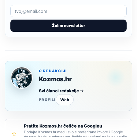
Želim newsletter
O REDAKCIJI
Kozmos.hr
Svi članci redakcije
Web
PROFILI
Pratite Kozmos.hr češće na Googleu
Dodajte Kozmos.hr među svoje preferirane izvore i Google
će vam, kada je relevantno, češće prikazivati naše najnovije