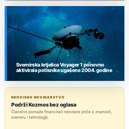
SVEMIR
Svemirska letjelica Voyager 1 ponovno
aktivirala potisnike ugašene 2004. godine
SVEMIR
NEOVISNO NOVINARSTVO
Podrži Kozmos bez oglasa
Članstvo pomaže financirati neovisne priče o znanosti,
svemiru i tehnologiji.