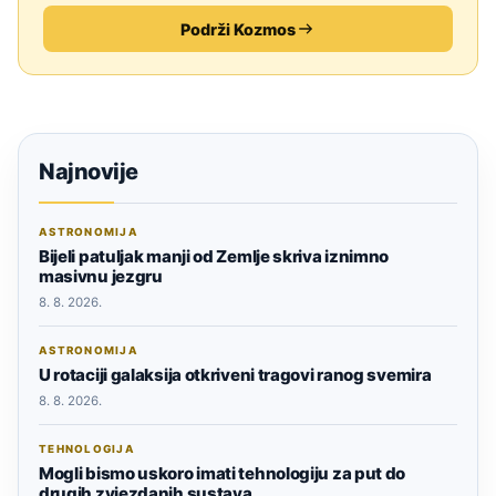
Podrži Kozmos
Najnovije
ASTRONOMIJA
Bijeli patuljak manji od Zemlje skriva iznimno
masivnu jezgru
8. 8. 2026.
ASTRONOMIJA
U rotaciji galaksija otkriveni tragovi ranog svemira
8. 8. 2026.
TEHNOLOGIJA
Mogli bismo uskoro imati tehnologiju za put do
drugih zvjezdanih sustava