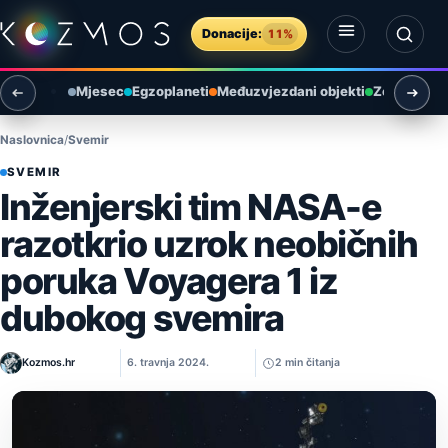
Preskoči na sadržaj
Donacije:
11%
Otvori izbornik
Otvori pretragu
Mjesec
Egzoplaneti
Međuzvjezdani objekti
Zemlja i ok
Naslovnica
Svemir
SVEMIR
Inženjerski tim NASA-e
razotkrio uzrok neobičnih
poruka Voyagera 1 iz
dubokog svemira
Kozmos.hr
6. travnja 2024.
2 min čitanja