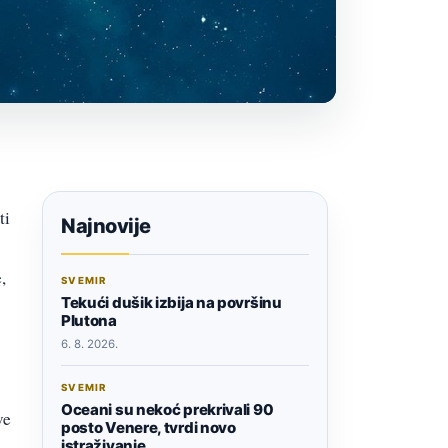
ti
Najnovije
,
SVEMIR
Tekući dušik izbija na površinu
Plutona
6. 8. 2026.
SVEMIR
Oceani su nekoć prekrivali 90
ve
posto Venere, tvrdi novo
istraživanje