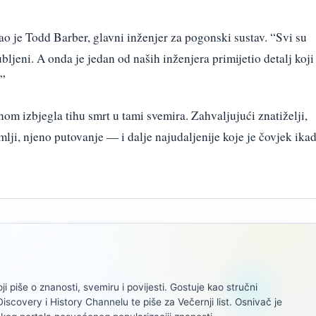
kao je Todd Barber, glavni inženjer za pogonski sustav. “Svi su
ubljeni. A onda je jedan od naših inženjera primijetio detalj koji
.”
nom izbjegla tihu smrt u tami svemira. Zahvaljujući znatiželji,
emlji, njeno putovanje — i dalje najudaljenije koje je čovjek ika
oji piše o znanosti, svemiru i povijesti. Gostuje kao stručni
scovery i History Channelu te piše za Večernji list. Osnivač je