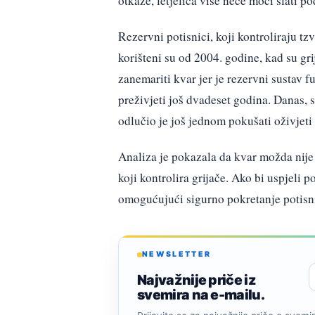
otkaže, letjelica više neće moći slati p
Rezervni potisnici, koji kontroliraju 
korišteni su od 2004. godine, kad su gri
zanemariti kvar jer je rezervni sustav f
preživjeti još dvadeset godina. Danas, 
odlučio je još jednom pokušati oživjeti 
Analiza je pokazala da kvar možda nije
koji kontrolira grijače. Ako bi uspjeli p
omogućujući sigurno pokretanje potisnika
NEWSLETTER
Najvažnije priče iz
svemira na e-mailu.