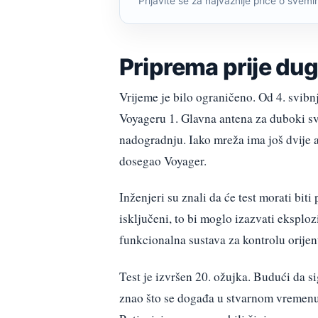
Prijavite se za najvažnije priče o svemiru
Priprema prije dug
Vrijeme je bilo ograničeno. Od 4. svib
Voyageru 1. Glavna antena za duboki sve
nadogradnju. Iako mreža ima još dvije 
dosegao Voyager.
Inženjeri su znali da će test morati biti
isključeni, to bi moglo izazvati eksplo
funkcionalna sustava za kontrolu orijent
Test je izvršen 20. ožujka. Budući da s
znao što se događa u stvarnom vremenu. 