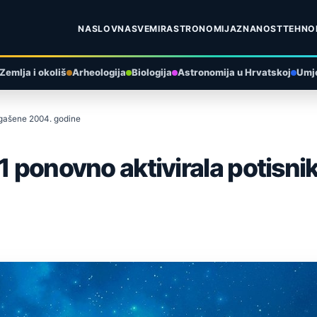
NASLOVNA
SVEMIR
ASTRONOMIJA
ZNANOST
TEHNO
Zemlja i okoliš
Arheologija
Biologija
Astronomija u Hrvatskoj
Umje
 ugašene 2004. godine
 1 ponovno aktivirala potisn