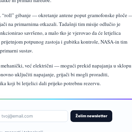
odatke ni primati naredbe.
tzv. “roll” gibanje — okretanje antene poput gramofonske ploče 
jači na primarnima otkazali. Tadašnji tim misije odlučio je
unkcionirao savršeno, a malo tko je vjerovao da će letjelica
s prijetnjom potpunog zastoja i gubitka kontrole, NASA-in tim
primarni sustav.
 mehanički, već električni — mogući prekid napajanja u sklopu
onovno uključiti napajanje, grijači bi mogli proraditi,
 koji bi letjelici dali prijeko potrebnu rezervu.
Želim newsletter