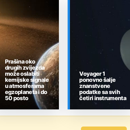
Prašina oko
drugih zvijezda
može oslabiti
Voyager 1
kemijske signale
ponovno šalje
u atmosferama
znanstvene
egzoplaneta i do
podatke sa svih
50 posto
četiri instrumenta
SVEMIR
SVEMIR