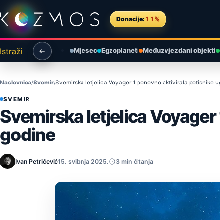
Preskoči na sadržaj
Donacije:
11%
Istraži
Mjesec
Egzoplaneti
Međuzvjezdani objekti
Naslovnica
Svemir
Svemirska letjelica Voyager 1 ponovno aktivirala potisnike
SVEMIR
Svemirska letjelica Voyager
godine
Ivan Petričević
15. svibnja 2025.
3 min čitanja