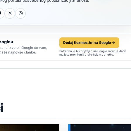
kog portala posvećenog popularizaciji znanosti.
oogleu
Dodaj Kozmos.hr na Google
rane izvore i Google će vam,
Potrebno je biti prijavljen na Google račun. Odabir
 naše najnovije članke.
možete promijeniti u bilo kojem trenutku.
i