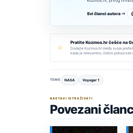
Kozmos.hr, prvog hrvats
Svi članci autora
Pratite Kozmos.hr češće na G
Dodajte Kozmos.hr među svoje preferi
kada je relevantno, češće prikazivati
TEME
NASA
Voyager 1
NASTAVI ISTRAŽIVATI
Povezani članc