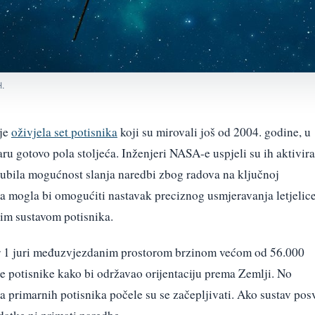
.
je
oživjela set potisnika
koji su mirovali još od 2004. godine, u
ru gotovo pola stoljeća. Inženjeri NASA-e uspjeli su ih aktivira
gubila mogućnost slanja naredbi zbog radova na ključnoj
ja mogla bi omogućiti nastavak preciznog usmjeravanja letjelice
im sustavom potisnika.
er 1 juri međuzvjezdanim prostorom brzinom većom od 56.000
oje potisnike kako bi održavao orijentaciju prema Zemlji. No
va primarnih potisnika počele su se začepljivati. Ako sustav pos