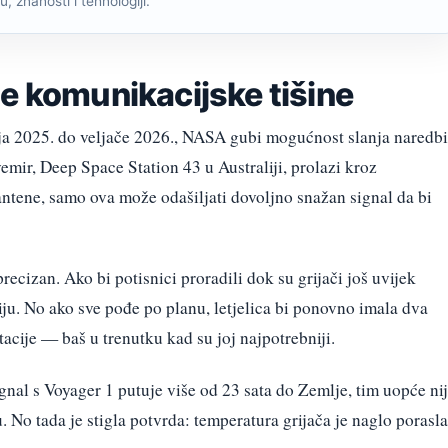
, znanosti i tehnologiji.
e komunikacijske tišine
nja 2025. do veljače 2026., NASA gubi mogućnost slanja naredbi
mir, Deep Space Station 43 u Australiji, prolazi kroz
antene, samo ova može odašiljati dovoljno snažan signal da bi
 precizan. Ako bi potisnici proradili dok su grijači još uvijek
ziju. No ako sve pođe po planu, letjelica bi ponovno imala dva
acije — baš u trenutku kad su joj najpotrebniji.
ignal s Voyager 1 putuje više od 23 sata do Zemlje, tim uopće ni
No tada je stigla potvrda: temperatura grijača je naglo porasla