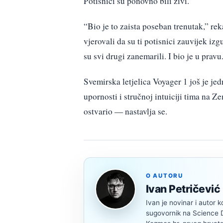
Potisnici su ponovno bili živi.
“Bio je to zaista poseban trenutak,” re
vjerovali da su ti potisnici zauvijek izg
su svi drugi zanemarili. I bio je u pravu
Svemirska letjelica Voyager 1 još je jed
upornosti i stručnoj intuiciji tima na Z
ostvario — nastavlja se.
O AUTORU
Ivan Petričević
Ivan je novinar i autor k
sugovornik na Science Di