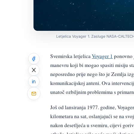
Letjelica Voyager 1. Zasluge NASA-CALTECH
Svemirska letjelica
Voyager 1
ponovno 
manevru koji bi mogao spasiti misiju sta
neposredno prije nego što je Zemlja iz
komunikacijskoj anteni. Ova intervenci
unatoč ozbiljnim problemima s primarn
Još od lansiranja 1977. godine, Voyag
kilometara na sat, oslanjajući se na sv
nakon desetljeća u svemiru, cijevi gori