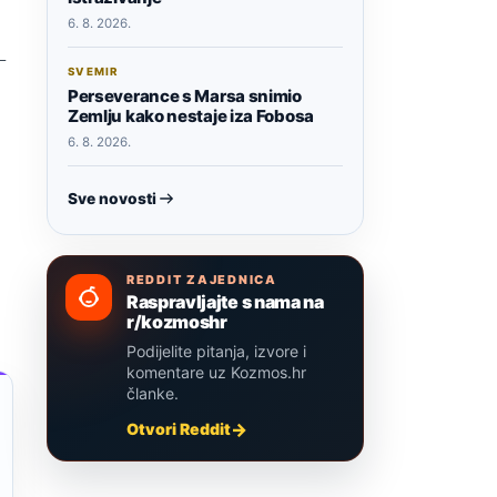
6. 8. 2026.
—
SVEMIR
Perseverance s Marsa snimio
Zemlju kako nestaje iza Fobosa
6. 8. 2026.
Sve novosti
REDDIT ZAJEDNICA
Raspravljajte s nama na
r/kozmoshr
Podijelite pitanja, izvore i
komentare uz Kozmos.hr
članke.
Otvori Reddit