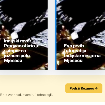
Indijski rover
Pragyan otkrio je
Evo prvih
sumpor na
fotografija
južnom polu
Indijske misije na
Mjeseca
Mjesecu
SVEMIR
SVEMIR
Podrži Kozmos
če o znanosti, svemiru i tehnologiji.