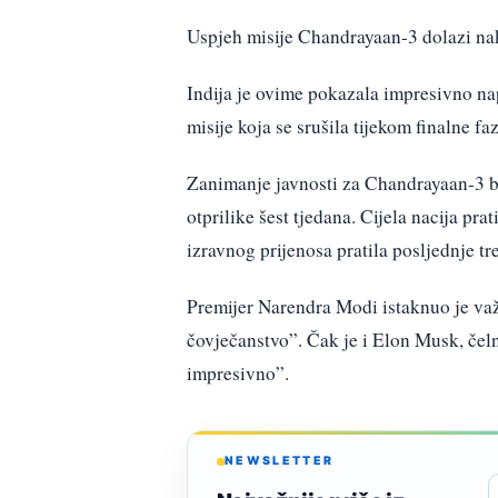
Uspjeh misije Chandrayaan-3 dolazi na
Indija je ovime pokazala impresivno n
misije koja se srušila tijekom finalne faz
Zanimanje javnosti za Chandrayaan-3 bi
otprilike šest tjedana. Cijela nacija pr
izravnog prijenosa pratila posljednje tre
Premijer Narendra Modi istaknuo je važn
čovječanstvo”. Čak je i Elon Musk, čel
impresivno”.
NEWSLETTER