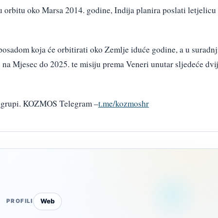
 orbitu oko Marsa 2014. godine, Indija planira poslati letjelicu
posadom koja će orbitirati oko Zemlje iduće godine, a u suradnj
u na Mjesec do 2025. te misiju prema Veneri unutar sljedeće dvi
am grupi. KOZMOS Telegram –
t.me/kozmoshr
Web
PROFILI