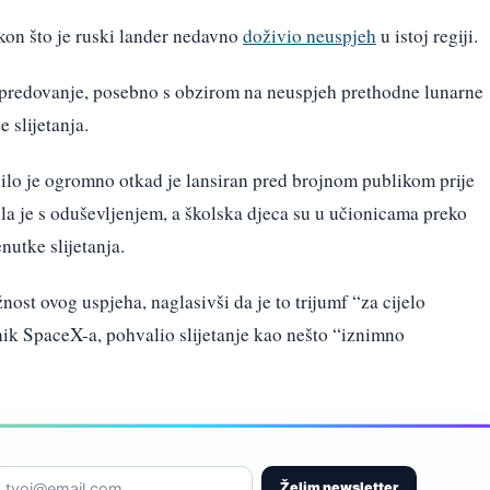
kon što je ruski lander nedavno
doživio neuspjeh
u istoj regiji.
apredovanje, posebno s obzirom na neuspjeh prethodne lunarne
e slijetanja.
lo je ogromno otkad je lansiran pred brojnom publikom prije
atila je s oduševljenjem, a školska djeca su u učionicama preko
nutke slijetanja.
ost ovog uspjeha, naglasivši da je to trijumf “za cijelo
nik SpaceX-a, pohvalio slijetanje kao nešto “iznimno
Želim newsletter