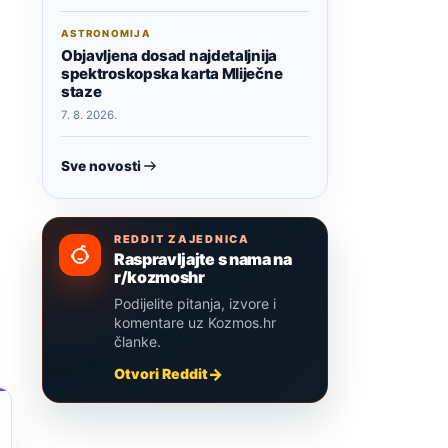
ASTRONOMIJA
Objavljena dosad najdetaljnija
spektroskopska karta Mliječne
staze
7. 8. 2026.
Sve novosti
REDDIT ZAJEDNICA
Raspravljajte s nama na
r/kozmoshr
Podijelite pitanja, izvore i
komentare uz Kozmos.hr
članke.
Otvori Reddit