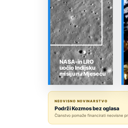
NASA-in LRO
uočio Indijsku
misiju na Mjesecu
SVEMIR
NEOVISNO NOVINARSTVO
Podrži Kozmos bez oglasa
Članstvo pomaže financirati neovisne pri