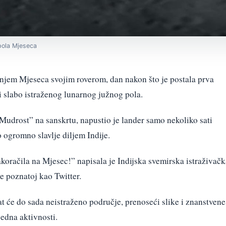
g pola Mjeseca
vanjem Mjeseca svojim roverom, dan nakon što je postala prva
ni slabo istraženog lunarnog južnog pola.
udrost” na sanskrtu, napustio je lander samo nekoliko sati
o ogromno slavlje diljem Indije.
zakoračila na Mjesec!” napisala je Indijska svemirska istraživač
e poznatoj kao Twitter.
vat će do sada neistraženo područje, prenoseći slike i znanstvene
jedna aktivnosti.