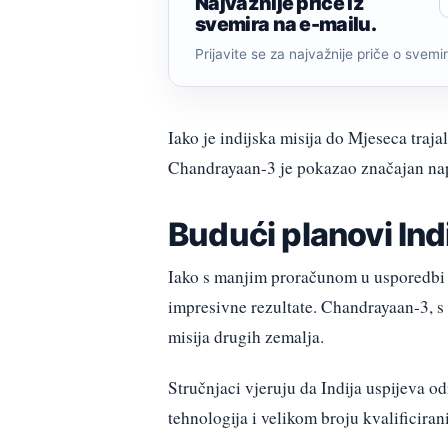
Najvažnije priče iz
svemira na e-mailu.
Prijavite se za najvažnije priče o svemiru
Iako je indijska misija do Mjeseca traj
Chandrayaan-3 je pokazao značajan nap
Budući planovi Ind
Iako s manjim proračunom u usporedbi 
impresivne rezultate. Chandrayaan-3, s 
misija drugih zemalja.
Stručnjaci vjeruju da Indija uspijeva od
tehnologija i velikom broju kvalificiran