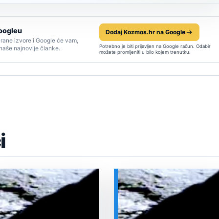
oogleu
Dodaj Kozmos.hr na Google
rane izvore i Google će vam,
Potrebno je biti prijavljen na Google račun. Odabir
 naše najnovije članke.
možete promijeniti u bilo kojem trenutku.
i