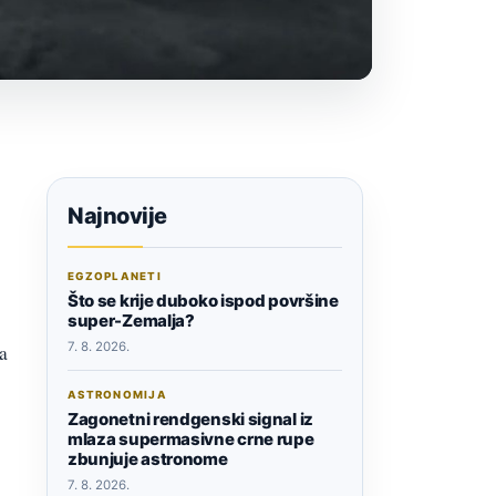
Najnovije
EGZOPLANETI
Što se krije duboko ispod površine
super-Zemalja?
7. 8. 2026.
ka
ASTRONOMIJA
Zagonetni rendgenski signal iz
mlaza supermasivne crne rupe
zbunjuje astronome
7. 8. 2026.