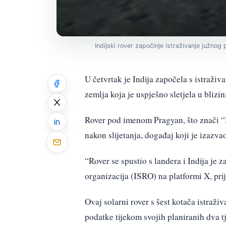
Indijski rover započinje istraživanje južno
U četvrtak je Indija započela s istraži
zemlja koja je uspješno sletjela u blizi
Rover pod imenom Pragyan, što znači “M
nakon slijetanja, događaj koji je izazva
“Rover se spustio s landera i Indija je 
organizacija (ISRO) na platformi X, prij
Ovaj solarni rover s šest kotača istraži
podatke tijekom svojih planiranih dva t