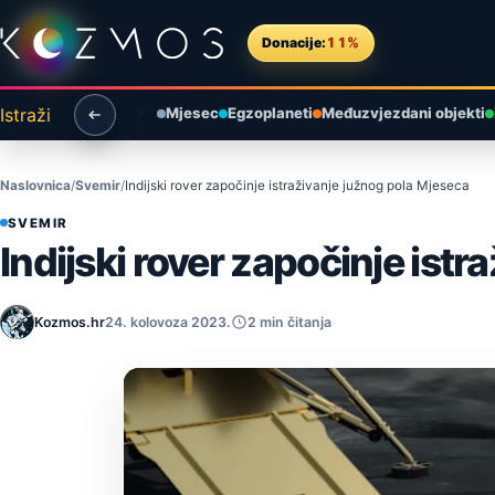
Preskoči na sadržaj
Donacije:
11%
Istraži
Mjesec
Egzoplaneti
Međuzvjezdani objekti
Naslovnica
Svemir
Indijski rover započinje istraživanje južnog pola Mjeseca
SVEMIR
Indijski rover započinje ist
Kozmos.hr
24. kolovoza 2023.
2 min čitanja