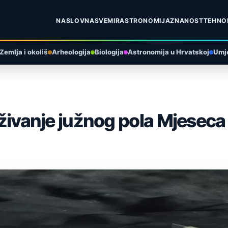
NASLOVNA
SVEMIR
ASTRONOMIJA
ZNANOST
TEHNO
Zemlja i okoliš
Arheologija
Biologija
Astronomija u Hrvatskoj
Umje
raživanje južnog pola Mjeseca