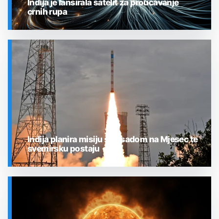
Indija je lansirala satelit za proučavanje
crnih rupa
SVEMIR
Indija planira misiju s posadom na Mjesec te
svemirsku postaju
SVEMIR