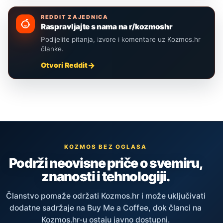
REDDIT ZAJEDNICA
Raspravljajte s nama na r/kozmoshr
Podijelite pitanja, izvore i komentare uz Kozmos.hr
članke.
Otvori Reddit
KOZMOS BEZ OGLASA
Podrži neovisne priče o svemiru,
znanosti i tehnologiji.
Članstvo pomaže održati Kozmos.hr i može uključivati
dodatne sadržaje na Buy Me a Coffee, dok članci na
Kozmos.hr-u ostaju javno dostupni.