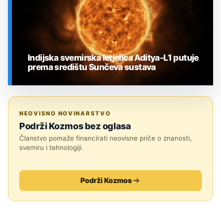
Indijska svemirska letjelica Aditya-L1 putuje
prema središtu Sunčeva sustava
SVEMIR
NEOVISNO NOVINARSTVO
Podrži Kozmos bez oglasa
Članstvo pomaže financirati neovisne priče o znanosti,
svemiru i tehnologiji.
Podrži Kozmos