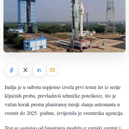
Indija je u subotu uspješno izvela prvi testni let iz serije
ključnih proba, prevladavši tehničke poteškoće, što je
važan korak prema planiranoj misiji slanja astronauta u
svemir do 2025. godine, izvijestila je svemirska agencija.
Test se sastojao od lansiranja modula u vanjski svemir i