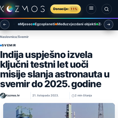
Preskoči na sadržaj
Donacije:
11%
Otvori izbornik
Otvori pretragu
Mjesec
Egzoplaneti
Međuzvjezdani objekti
Zemlja i ok
Naslovnica
Svemir
SVEMIR
Indija uspješno izvela
ključni testni let uoči
misije slanja astronauta u
svemir do 2025. godine
Kozmos.hr
21. listopada 2023.
2 min čitanja