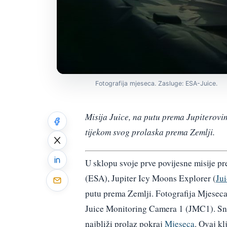
Fotografija mjeseca. Zasluge: ESA-Juice.
Misija Juice, na putu prema Jupiterovi
tijekom svog prolaska prema Zemlji.
U sklopu svoje prve povijesne misije p
(ESA), Jupiter Icy Moons Explorer (
Ju
putu prema Zemlji. Fotografija Mjesec
Juice Monitoring Camera 1 (JMC1). Snim
najbliži prolaz pokraj
Mjeseca
. Ovaj k