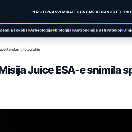
NASLOVNA
SVEMIR
ASTRONOMIJA
ZNANOST
TEHNO
Zemlja i okoliš
Arheologija
Biologija
Astronomija u Hrvatskoj
Umje
spektakularnu fotografiju
Misija Juice ESA-e snimila 