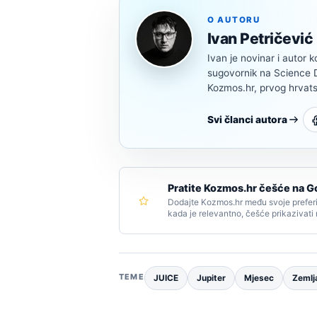
O AUTORU
Ivan Petričević
Ivan je novinar i autor k
sugovornik na Science Di
Kozmos.hr, prvog hrvats
Svi članci autora
Pratite Kozmos.hr češće na G
Dodajte Kozmos.hr među svoje preferi
kada je relevantno, češće prikazivati
TEME
JUICE
Jupiter
Mjesec
Zemlj