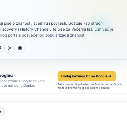
oji piše o znanosti, svemiru i povijesti. Gostuje kao stručni
scovery i History Channelu te piše za Večernji list. Osnivač je
kog portala posvećenog popularizaciji znanosti.
oogleu
Dodaj Kozmos.hr na Google
rane izvore i Google će vam,
Potrebno je biti prijavljen na Google račun. Odabir
 naše najnovije članke.
možete promijeniti u bilo kojem trenutku.
a