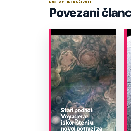
NASTAVI ISTRAŽIVATI
Povezani članc
Stari podaci
Voyagera
iskorišteni u
novoj potrazi za