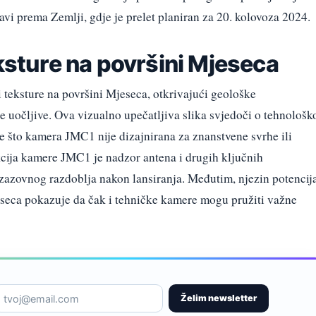
avi prema Zemlji, gdje je prelet planiran za 20. kolovoza 2024.
eksture na površini Mjeseca
 teksture na površini Mjeseca, otkrivajući geološke
je uočljive. Ova vizualno upečatljiva slika svjedoči o tehnološk
ome što kamera JMC1 nije dizajnirana za znanstvene svrhe ili
kcija kamere JMC1 je nadzor antena i drugih ključnih
izazovnog razdoblja nakon lansiranja. Međutim, njezin potencij
eseca pokazuje da čak i tehničke kamere mogu pružiti važne
Želim newsletter