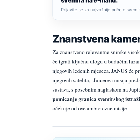
svemira na e-mailu.
Prijavite se za najvažnije priče o svemiru
Znanstvena kamer
Za znanstveno relevantne snimke visok
će igrati ključnu ulogu u budućim fazam
njegovih ledenih mjeseca. JANUS će pru
njegovih satelita, Juiceova misija pred
sustava, s posebnim naglaskom na Jupi
pomicanje granica svemirskog istraž
očekuje od ove ambiciozne misije.