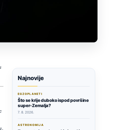
a
Najnovije
EGZOPLANETI
Što se krije duboko ispod površine
super-Zemalja?
e
7. 8. 2026.
ASTRONOMIJA
e,