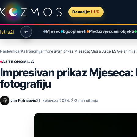
Preskoči na sadržaj
Donacije:
11%
Istraži
Mjesec
Egzoplaneti
Međuzvjezdani objekti
Naslovnica
Astronomija
Impresivan prikaz Mjeseca: Misija Juice ESA-e snimila 
ASTRONOMIJA
Impresivan prikaz Mjeseca: 
fotografiju
Ivan Petričević
21. kolovoza 2024.
2 min čitanja