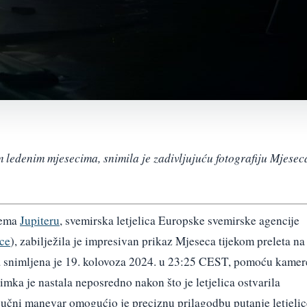
m ledenim mjesecima, snimila je zadivljujuću fotografiju Mjesec
rema
Jupiteru
, svemirska letjelica Europske svemirske agencije
ice
), zabilježila je impresivan prikaz Mjeseca tijekom preleta na
a snimljena je 19. kolovoza 2024. u 23:25 CEST, pomoću kamer
ka je nastala neposredno nakon što je letjelica ostvarila
ljučni manevar omogućio je preciznu prilagodbu putanje letjelic