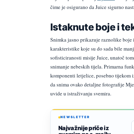
čime je osigurano da Juice sigurno nast
Istaknute boje i t
Snimka jasno prikazuje raznolike boje i
karakteristike koje su do sada bile man
sofisticiranosti misije Juice, unatoč t
snimanje nebeskih tijela. Primarna fun
komponenti letjelice, posebno tijekom 
da snima ovako detaljne fotografije Mj
uvide u istraživanju svemira.
NEWSLETTER
Najvažnije priče iz