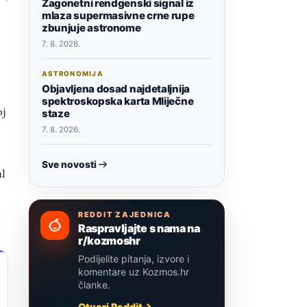
Zagonetni rendgenski signal iz
mlaza supermasivne crne rupe
zbunjuje astronome
7. 8. 2026.
ASTRONOMIJA
Objavljena dosad najdetaljnija
spektroskopska karta Mliječne
oj
staze
7. 8. 2026.
Sve novosti
al
REDDIT ZAJEDNICA
Raspravljajte s nama na
r/kozmoshr
Podijelite pitanja, izvore i
komentare uz Kozmos.hr
članke.
Otvori Reddit