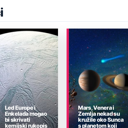
i
Led Europe i
Mars, Venera i
Enkelada mogao
Zemlja nekad su
bi skrivati
kružile oko Sunca
kemijski rukopis
s planetom koji