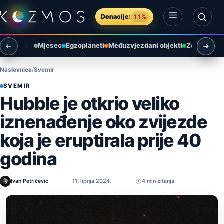
Preskoči na sadržaj
Donacije:
11%
Otvori izbornik
Otvori pretragu
Mjesec
Egzoplaneti
Međuzvjezdani objekti
Zemlja i ok
Naslovnica
Svemir
SVEMIR
Hubble je otkrio veliko
iznenađenje oko zvijezde
koja je eruptirala prije 40
godina
Ivan Petričević
11. lipnja 2024.
4 min čitanja