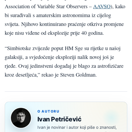
Association of Variable Star Observers –
AAVSO
), kako
bi surađivali s amaterskim astronomima iz cijelog
svijeta. Njihovo kontinuirano praćenje otkriva promjene
koje nisu viđene od eksplozije prije 40 godina.
“Simbiotske zvijezde poput HM Sge su rijetke u našoj
galaksiji, a svjedočenje eksploziji nalik novoj još je
rjeđe. Ovaj jedinstveni događaj je blago za astrofizičare
kroz desetljeća,” rekao je Steven Goldman.
O AUTORU
Ivan Petričević
Ivan je novinar i autor koji piše o znanosti,