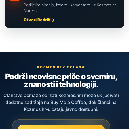
Podijelite pitanja, izvore i komentare uz Kozmos.hr
članke.
Otvori Reddit
KOZMOS BEZ OGLASA
Podrži neovisne priče o svemiru,
znanosti i tehnologiji.
Članstvo pomaže održati Kozmos.hr i može uključivati
dodatne sadržaje na Buy Me a Coffee, dok članci na
Kozmos.hr-u ostaju javno dostupni.