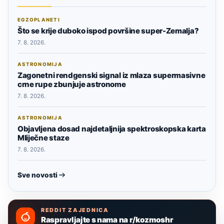
EGZOPLANETI
Što se krije duboko ispod površine super-Zemalja?
7. 8. 2026.
ASTRONOMIJA
Zagonetni rendgenski signal iz mlaza supermasivne
crne rupe zbunjuje astronome
7. 8. 2026.
ASTRONOMIJA
Objavljena dosad najdetaljnija spektroskopska karta
Mliječne staze
7. 8. 2026.
Sve novosti
REDDIT ZAJEDNICA
Raspravljajte s nama na r/kozmoshr