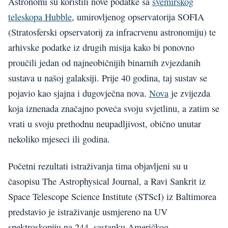
Astronomi su koristili nove podatke sa
svemirskog
teleskopa Hubble
, umirovljenog opservatorija SOFIA
(Stratosferski opservatorij za infracrvenu astronomiju) te
arhivske podatke iz drugih misija kako bi ponovno
proučili jedan od najneobičnijih binarnih zvjezdanih
sustava u našoj galaksiji. Prije 40 godina, taj sustav se
pojavio kao sjajna i dugovječna nova.
Nova
je zvijezda
koja iznenada značajno poveća svoju svjetlinu, a zatim se
vrati u svoju prethodnu neupadljivost, obično unutar
nekoliko mjeseci ili godina.
Početni rezultati istraživanja tima objavljeni su u
časopisu The Astrophysical Journal, a Ravi Sankrit iz
Space Telescope Science Institute (STScI) iz Baltimorea
predstavio je istraživanje usmjereno na UV
spektroskopiju na 244. sastanku Američkog