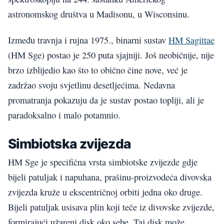
astronomskog društva u Madisonu, u Wisconsinu.
Između travnja i rujna 1975., binarni sustav
HM Sagittae
(HM Sge) postao je 250 puta sjajniji. Još neobičnije, nije
brzo izblijedio kao što to obično čine nove, već je
zadržao svoju svjetlinu desetljećima. Nedavna
promatranja pokazuju da je sustav postao topliji, ali je
paradoksalno i malo potamnio.
Simbiotska zvijezda
HM Sge je specifična vrsta simbiotske zvijezde gdje
bijeli patuljak i napuhana, prašinu-proizvodeća divovska
zvijezda kruže u ekscentričnoj orbiti jedna oko druge.
Bijeli patuljak usisava plin koji teče iz divovske zvijezde,
formirajući užareni disk oko sebe. Taj disk može