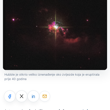
Hubble je otkrio veliko iznenađenje oko zvijezde koja je eruptirala
prije 40 godina