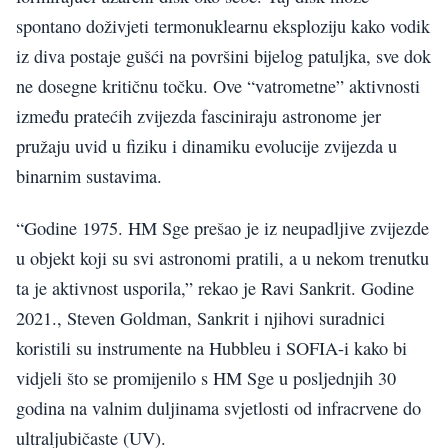
spontano doživjeti termonuklearnu eksploziju kako vodik
iz diva postaje gušći na površini bijelog patuljka, sve dok
ne dosegne kritičnu točku. Ove “vatrometne” aktivnosti
između pratećih zvijezda fasciniraju astronome jer
pružaju uvid u fiziku i dinamiku evolucije zvijezda u
binarnim sustavima.
“Godine 1975. HM Sge prešao je iz neupadljive zvijezde
u objekt koji su svi astronomi pratili, a u nekom trenutku
ta je aktivnost usporila,” rekao je Ravi Sankrit. Godine
2021., Steven Goldman, Sankrit i njihovi suradnici
koristili su instrumente na Hubbleu i SOFIA-i kako bi
vidjeli što se promijenilo s HM Sge u posljednjih 30
godina na valnim duljinama svjetlosti od infracrvene do
ultraljubičaste (UV).