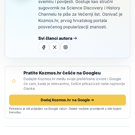
svemiru i povijesti. Gostuje kao stručni
sugovornik na Science Discovery i History
Channelu te piše za Večernji list. Osnivač je
Kozmos.hr, prvog hrvatskog portala
posvećenog popularizaciji znanosti.
Svi članci autora
Pratite Kozmos.hr češće na Googleu
Dodajte Kozmos.hr među svoje preferirane izvore i Google
će vam, kada je relevantno, češće prikazivati naše najnovije
članke.
Dodaj Kozmos.hr na Google
Potrebno je biti prijavljen na Google račun. Odabir možete promijeniti u bilo kojem
trenutku.