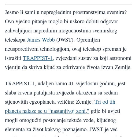
Jesmo li sami u nepreglednim prostranstvima svemira?
Ovo vječno pitanje moglo bi uskoro dobiti odgovor
zahvaljujući naprednim mogućnostima svemirskog
teleskopa
James Webb
(JWST). Opremljen
neusporedivom tehnologijom, ovaj teleskop spreman je
istražiti
TRAPPIST-1
, zvjezdani sustav za koji astronomi
vjeruju da skriva ključ za otkrivanje života izvan Zemlje.
TRAPPIST-1, udaljen samo 41 svjetlosnu godinu, jest
slaba crvena patuljasta zvijezda okružena sa sedam
stjenovitih egzoplaneta veličine Zemlje.
Tri od tih
planeta nalaze se u “nastanjivoj zoni,”
gdje bi uvjeti
mogli omogućiti postojanje tekuće vode, ključnog
elementa za život kakvog poznajemo. JWST je već