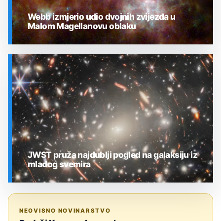
Webb izmjerio udio dvojnih zvijezda u
Malom Magellanovu oblaku
SVEMIR
JWST pruža najdublji pogled na galaksiju iz
mladog svemira
SVEMIR
NEOVISNO NOVINARSTVO