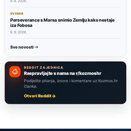
6. 8. 2026.
SVEMIR
Perseverance s Marsa snimio Zemlju kako nestaje
iza Fobosa
6. 8. 2026.
Sve novosti
REDDIT ZAJEDNICA
Raspravljajte s nama na r/kozmoshr
Podijelite pitanja, izvore i komentare uz Kozmos.hr
članke.
Otvori Reddit