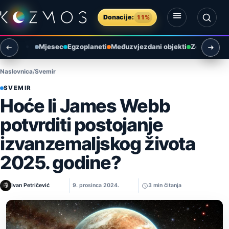
Preskoči na sadržaj
Donacije:
11%
Otvori izbornik
Otvori pretragu
Mjesec
Egzoplaneti
Međuzvjezdani objekti
Zemlja i ok
Naslovnica
Svemir
SVEMIR
Hoće li James Webb
potvrditi postojanje
izvanzemaljskog života
2025. godine?
Ivan Petričević
9. prosinca 2024.
3 min čitanja