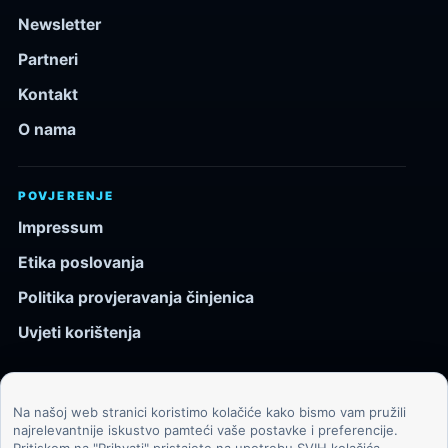
Newsletter
Partneri
Kontakt
O nama
POVJERENJE
Impressum
Etika poslovanja
Politika provjeravanja činjenica
Uvjeti korištenja
Na našoj web stranici koristimo kolačiće kako bismo vam pružili
© 2026 Kozmos.hr. Sva prava pridržana.
najrelevantnije iskustvo pamteći vaše postavke i preferencije.