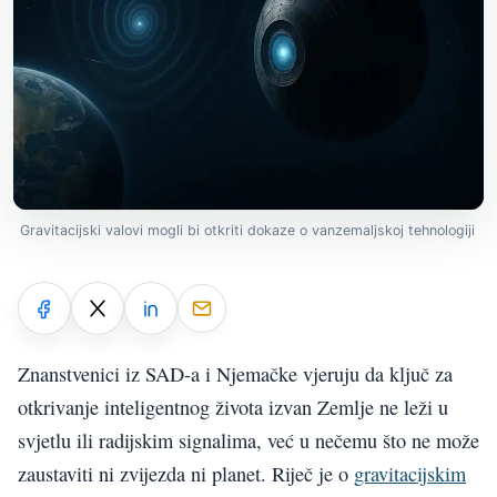
Gravitacijski valovi mogli bi otkriti dokaze o vanzemaljskoj tehnologiji
Znanstvenici iz SAD-a i Njemačke vjeruju da ključ za
otkrivanje inteligentnog života izvan Zemlje ne leži u
svjetlu ili radijskim signalima, već u nečemu što ne može
zaustaviti ni zvijezda ni planet. Riječ je o
gravitacijskim