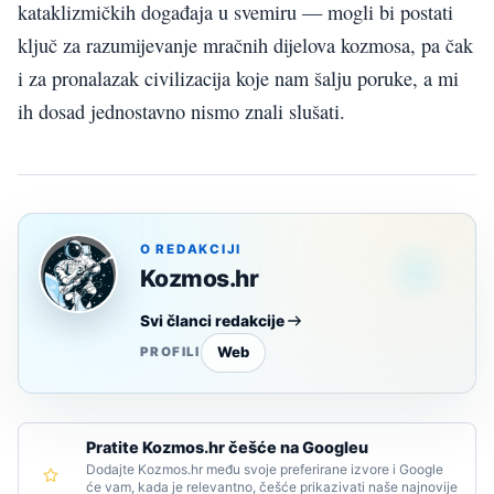
kataklizmičkih događaja u svemiru — mogli bi postati
ključ za razumijevanje mračnih dijelova kozmosa, pa čak
i za pronalazak civilizacija koje nam šalju poruke, a mi
ih dosad jednostavno nismo znali slušati.
O REDAKCIJI
Kozmos.hr
Svi članci redakcije
Web
PROFILI
Pratite Kozmos.hr češće na Googleu
Dodajte Kozmos.hr među svoje preferirane izvore i Google
će vam, kada je relevantno, češće prikazivati naše najnovije