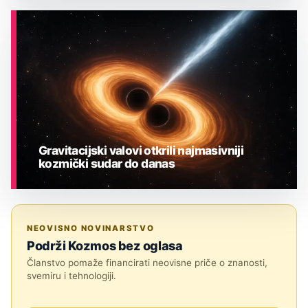
ASTRONOMIJA
Gravitacijski valovi otkrili najmasivniji
kozmički sudar do danas
ASTRONOMIJA
NEOVISNO NOVINARSTVO
Podrži Kozmos bez oglasa
Članstvo pomaže financirati neovisne priče o znanosti,
svemiru i tehnologiji.