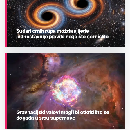
Sudari crnih rupa možda slijede
jednostavnije pravilo nego što se mislilo
ASTRONOMIJA
Gravitacijski valovi mogli bi otkriti što se
događa u srcu supernove