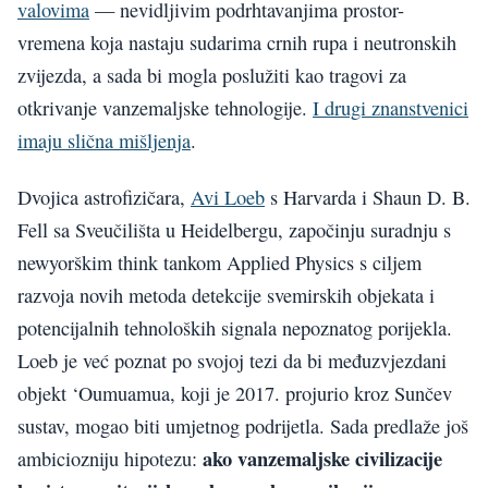
valovima
— nevidljivim podrhtavanjima prostor-
vremena koja nastaju sudarima crnih rupa i neutronskih
zvijezda, a sada bi mogla poslužiti kao tragovi za
otkrivanje vanzemaljske tehnologije.
I drugi znanstvenici
imaju slična mišljenja
.
Dvojica astrofizičara,
Avi Loeb
s Harvarda i Shaun D. B.
Fell sa Sveučilišta u Heidelbergu, započinju suradnju s
newyorškim think tankom Applied Physics s ciljem
razvoja novih metoda detekcije svemirskih objekata i
potencijalnih tehnoloških signala nepoznatog porijekla.
Loeb je već poznat po svojoj tezi da bi međuzvjezdani
objekt ‘Oumuamua, koji je 2017. projurio kroz Sunčev
sustav, mogao biti umjetnog podrijetla. Sada predlaže još
ako vanzemaljske civilizacije
ambiciozniju hipotezu: