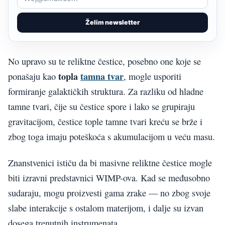
Želim newsletter
No upravo su te reliktne čestice, posebno one koje se
topla
tamna tvar
ponašaju kao
, mogle usporiti
formiranje galaktičkih struktura. Za razliku od hladne
tamne tvari, čije su čestice spore i lako se grupiraju
gravitacijom, čestice tople tamne tvari kreću se brže i
zbog toga imaju poteškoća s akumulacijom u veću masu.
Znanstvenici ističu da bi masivne reliktne čestice mogle
biti izravni predstavnici WIMP-ova. Kad se međusobno
sudaraju, mogu proizvesti gama zrake — no zbog svoje
slabe interakcije s ostalom materijom, i dalje su izvan
dosega trenutnih instrumenata.