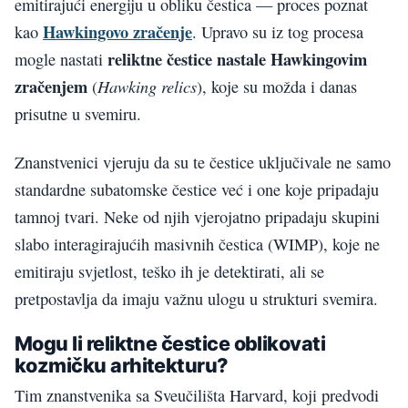
emitirajući energiju u obliku čestica — proces poznat
Hawkingovo zračenje
kao
. Upravo su iz tog procesa
reliktne čestice nastale Hawkingovim
mogle nastati
zračenjem
Hawking relics
(
), koje su možda i danas
prisutne u svemiru.
Znanstvenici vjeruju da su te čestice uključivale ne samo
standardne subatomske čestice već i one koje pripadaju
tamnoj tvari. Neke od njih vjerojatno pripadaju skupini
slabo interagirajućih masivnih čestica (WIMP), koje ne
emitiraju svjetlost, teško ih je detektirati, ali se
pretpostavlja da imaju važnu ulogu u strukturi svemira.
Mogu li reliktne čestice oblikovati
kozmičku arhitekturu?
Tim znanstvenika sa Sveučilišta Harvard, koji predvodi