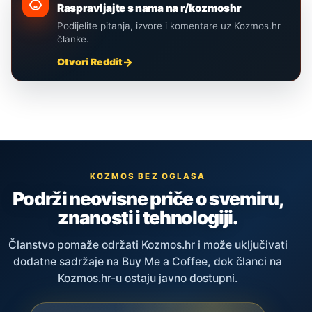
Raspravljajte s nama na r/kozmoshr
Podijelite pitanja, izvore i komentare uz Kozmos.hr
članke.
Otvori Reddit
KOZMOS BEZ OGLASA
Podrži neovisne priče o svemiru,
znanosti i tehnologiji.
Članstvo pomaže održati Kozmos.hr i može uključivati
dodatne sadržaje na Buy Me a Coffee, dok članci na
Kozmos.hr-u ostaju javno dostupni.