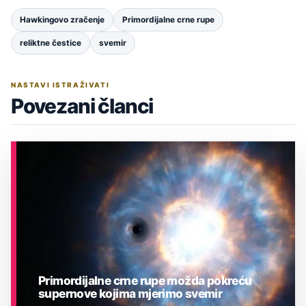
Hawkingovo zračenje
Primordijalne crne rupe
reliktne čestice
svemir
NASTAVI ISTRAŽIVATI
Povezani članci
Primordijalne crne rupe možda pokreću
supernove kojima mjerimo svemir