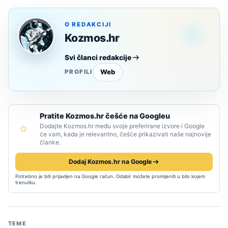
O REDAKCIJI
Kozmos.hr
Svi članci redakcije
Web
PROFILI
Pratite Kozmos.hr češće na Googleu
Dodajte Kozmos.hr među svoje preferirane izvore i Google
će vam, kada je relevantno, češće prikazivati naše najnovije
članke.
Dodaj Kozmos.hr na Google
Potrebno je biti prijavljen na Google račun. Odabir možete promijeniti u bilo kojem
trenutku.
TEME