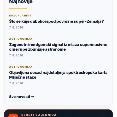
Najnovije
EGZOPLANETI
Što se krije duboko ispod površine super-Zemalja?
7. 8. 2026.
ASTRONOMIJA
Zagonetni rendgenski signal iz mlaza supermasivne
crne rupe zbunjuje astronome
7. 8. 2026.
ASTRONOMIJA
Objavljena dosad najdetaljnija spektroskopska karta
Mliječne staze
7. 8. 2026.
Sve novosti
REDDIT ZAJEDNICA