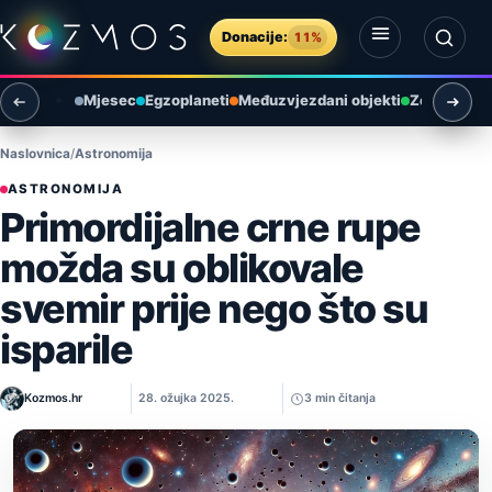
Preskoči na sadržaj
Donacije:
11%
Otvori izbornik
Otvori pretragu
Mjesec
Egzoplaneti
Međuzvjezdani objekti
Zemlja i ok
Naslovnica
Astronomija
ASTRONOMIJA
Primordijalne crne rupe
možda su oblikovale
svemir prije nego što su
isparile
Kozmos.hr
28. ožujka 2025.
3 min čitanja