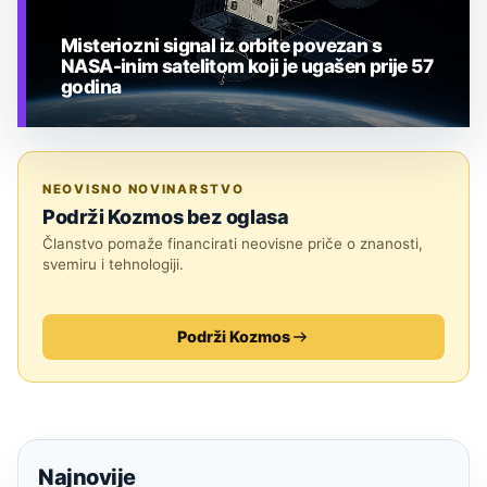
Misteriozni signal iz orbite povezan s
NASA-inim satelitom koji je ugašen prije 57
godina
TEHNOLOGIJA
NEOVISNO NOVINARSTVO
Podrži Kozmos bez oglasa
Članstvo pomaže financirati neovisne priče o znanosti,
svemiru i tehnologiji.
Podrži Kozmos
Najnovije