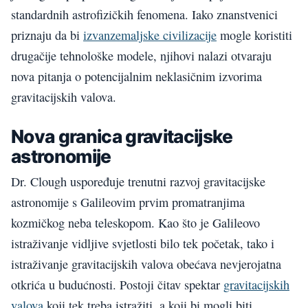
standardnih astrofizičkih fenomena. Iako znanstvenici
priznaju da bi
izvanzemaljske civilizacije
mogle koristiti
drugačije tehnološke modele, njihovi nalazi otvaraju
nova pitanja o potencijalnim neklasičnim izvorima
gravitacijskih valova.
Nova granica gravitacijske
astronomije
Dr. Clough uspoređuje trenutni razvoj gravitacijske
astronomije s Galileovim prvim promatranjima
kozmičkog neba teleskopom. Kao što je Galileovo
istraživanje vidljive svjetlosti bilo tek početak, tako i
istraživanje gravitacijskih valova obećava nevjerojatna
otkrića u budućnosti. Postoji čitav spektar
gravitacijskih
valova
koji tek treba istražiti, a koji bi mogli biti