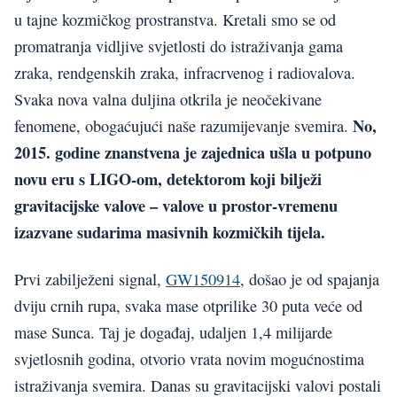
u tajne kozmičkog prostranstva. Kretali smo se od
promatranja vidljive svjetlosti do istraživanja gama
zraka, rendgenskih zraka, infracrvenog i radiovalova.
Svaka nova valna duljina otkrila je neočekivane
No,
fenomene, obogaćujući naše razumijevanje svemira.
2015. godine znanstvena je zajednica ušla u potpuno
novu eru s LIGO-om, detektorom koji bilježi
gravitacijske valove – valove u prostor-vremenu
izazvane sudarima masivnih kozmičkih tijela.
Prvi zabilježeni signal,
GW150914
, došao je od spajanja
dviju crnih rupa, svaka mase otprilike 30 puta veće od
mase Sunca. Taj je događaj, udaljen 1,4 milijarde
svjetlosnih godina, otvorio vrata novim mogućnostima
istraživanja svemira. Danas su gravitacijski valovi postali