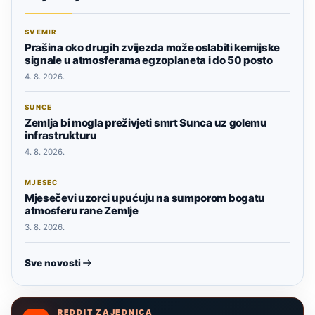
SVEMIR
Prašina oko drugih zvijezda može oslabiti kemijske
signale u atmosferama egzoplaneta i do 50 posto
4. 8. 2026.
SUNCE
Zemlja bi mogla preživjeti smrt Sunca uz golemu
infrastrukturu
4. 8. 2026.
MJESEC
Mjesečevi uzorci upućuju na sumporom bogatu
atmosferu rane Zemlje
3. 8. 2026.
Sve novosti
REDDIT ZAJEDNICA