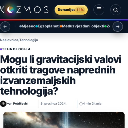
Preskoči na sadržaj
Donacije:
11%
Otvori izbornik
Otvori pretragu
Mjesec
Egzoplaneti
Međuzvjezdani objekti
Zemlja i ok
Naslovnica
Tehnologija
TEHNOLOGIJA
Mogu li gravitacijski valovi
otkriti tragove naprednih
izvanzemaljskih
tehnologija?
Ivan Petričević
9. prosinca 2024.
4 min čitanja