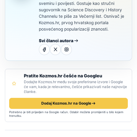
svemiru i povijesti. Gostuje kao stručni
sugovornik na Science Discovery i History
Channelu te piše za Večernji list. Osnivač je
Kozmos.hr, prvog hrvatskog portala
posvećenog popularizaciji znanosti.
Svi članci autora
Pratite Kozmos.hr češće na Googleu
Dodajte Kozmos.hr među svoje preferirane izvore i Google
će vam, kada je relevantno, češće prikazivati naše najnovije
članke.
Dodaj Kozmos.hr na Google
Potrebno je biti prijavljen na Google račun. Odabir možete promijeniti u bilo kojem
trenutku.