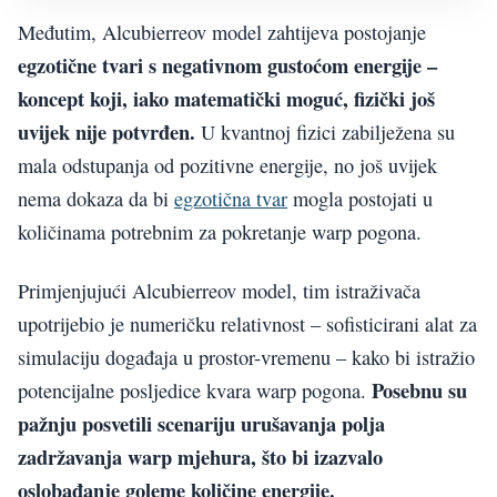
Međutim, Alcubierreov model zahtijeva postojanje
egzotične tvari s negativnom gustoćom energije –
koncept koji, iako matematički moguć, fizički još
uvijek nije potvrđen.
U kvantnoj fizici zabilježena su
mala odstupanja od pozitivne energije, no još uvijek
nema dokaza da bi
egzotična tvar
mogla postojati u
količinama potrebnim za pokretanje warp pogona.
Primjenjujući Alcubierreov model, tim istraživača
upotrijebio je numeričku relativnost – sofisticirani alat za
simulaciju događaja u prostor-vremenu – kako bi istražio
Posebnu su
potencijalne posljedice kvara warp pogona.
pažnju posvetili scenariju urušavanja polja
zadržavanja warp mjehura, što bi izazvalo
oslobađanje goleme količine energije.