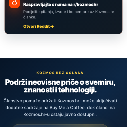
Raspravljajte s nama na r/kozmoshr
Podijelite pitanja, izvore i komentare uz Kozmos.hr
članke.
Otvori Reddit
KOZMOS BEZ OGLASA
Podrži neovisne priče o svemiru,
znanosti i tehnologiji.
Članstvo pomaže održati Kozmos.hr i može uključivati
dodatne sadržaje na Buy Me a Coffee, dok članci na
Kozmos.hr-u ostaju javno dostupni.