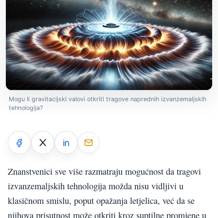
Mogu li gravitacijski valovi otkriti tragove naprednih izvanzemaljskih
tehnologija?
Znanstvenici sve više razmatraju mogućnost da tragovi
izvanzemaljskih tehnologija možda nisu vidljivi u
klasičnom smislu, poput opažanja letjelica, već da se
njihova prisutnost može otkriti kroz suptilne promjene u