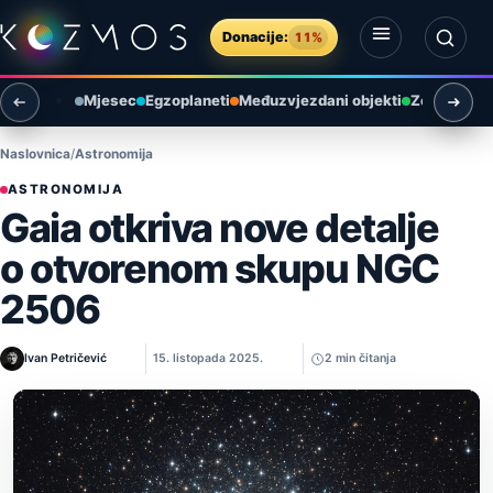
Preskoči na sadržaj
Donacije:
11%
Otvori izbornik
Otvori pretragu
Mjesec
Egzoplaneti
Međuzvjezdani objekti
Zemlja i ok
Naslovnica
Astronomija
ASTRONOMIJA
Gaia otkriva nove detalje
o otvorenom skupu NGC
2506
Ivan Petričević
15. listopada 2025.
2 min čitanja