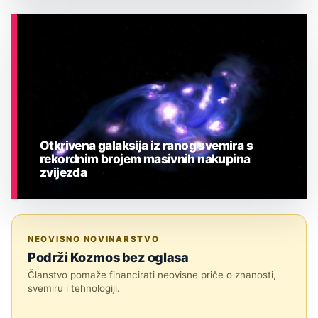
ASTRONOMIJA
Otkrivena galaksija iz ranog svemira s
rekordnim brojem masivnih nakupina
zvijezda
ASTRONOMIJA
NEOVISNO NOVINARSTVO
Podrži Kozmos bez oglasa
Članstvo pomaže financirati neovisne priče o znanosti,
svemiru i tehnologiji.