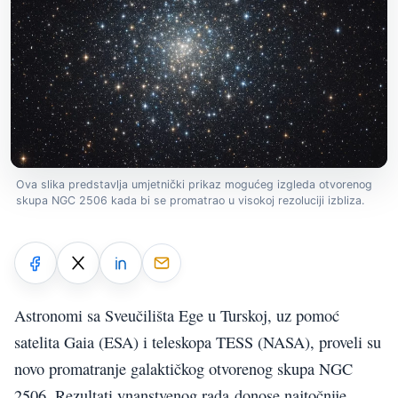
Ova slika predstavlja umjetnički prikaz mogućeg izgleda otvorenog
skupa NGC 2506 kada bi se promatrao u visokoj rezoluciji izbliza.
Astronomi sa Sveučilišta Ege u Turskoj, uz pomoć
satelita Gaia (ESA) i teleskopa TESS (NASA), proveli su
novo promatranje galaktičkog otvorenog skupa NGC
2506. Rezultati ynanstvenog rada donose najtočnije