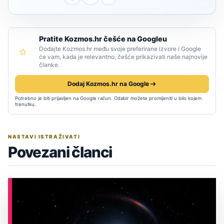
Pratite Kozmos.hr češće na Googleu
Dodajte Kozmos.hr među svoje preferirane izvore i Google
će vam, kada je relevantno, češće prikazivati naše najnovije
članke.
Dodaj Kozmos.hr na Google
Potrebno je biti prijavljen na Google račun. Odabir možete promijeniti u bilo kojem
trenutku.
NASTAVI ISTRAŽIVATI
Povezani članci