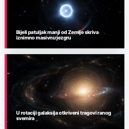
Bijeli patuljak manji od Zemlje skriva
iznimno masivnu jezgru
ASTRONOMIJA
U rotaciji galaksija otkriveni tragovi ranog
svemira