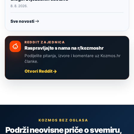
8. 8. 2026.
Sve novosti
REDDIT ZAJEDNICA
Raspravljajte s nama na r/kozmoshr
Podijelite pitanja, izvore i komentare uz Kozmos.hr
članke.
Otvori Reddit
KOZMOS BEZ OGLASA
Podrži neovisne priče o svemiru,