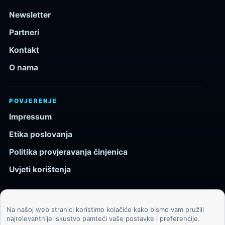
Newsletter
Partneri
Kontakt
O nama
POVJERENJE
Impressum
Etika poslovanja
Politika provjeravanja činjenica
Uvjeti korištenja
Na našoj web stranici koristimo kolačiće kako bismo vam pružili
© 2026 Kozmos.hr. Sva prava pridržana.
najrelevantnije iskustvo pamteći vaše postavke i preferencije.