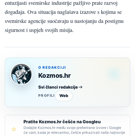
entuzijasti svemirske industrije pažljivo prate razvoj
događaja. Ova situacija naglašava izazove s kojima se
svemirske agencije suočavaju u nastojanju da postignu
sigurnost i uspjeh svojih misija.
O REDAKCIJI
Kozmos.hr
Svi članci redakcije
Web
PROFILI
Pratite Kozmos.hr češće na Googleu
Dodajte Kozmos.hr među svoje preferirane izvore i Google
će vam, kada je relevantno, češće prikazivati naše najnovije