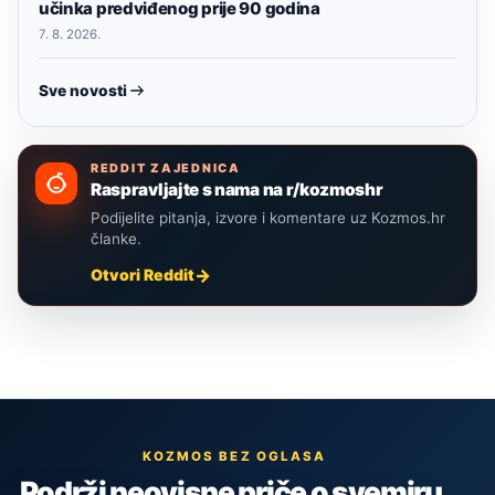
učinka predviđenog prije 90 godina
7. 8. 2026.
Sve novosti
REDDIT ZAJEDNICA
Raspravljajte s nama na r/kozmoshr
Podijelite pitanja, izvore i komentare uz Kozmos.hr
članke.
Otvori Reddit
KOZMOS BEZ OGLASA
Podrži neovisne priče o svemiru,