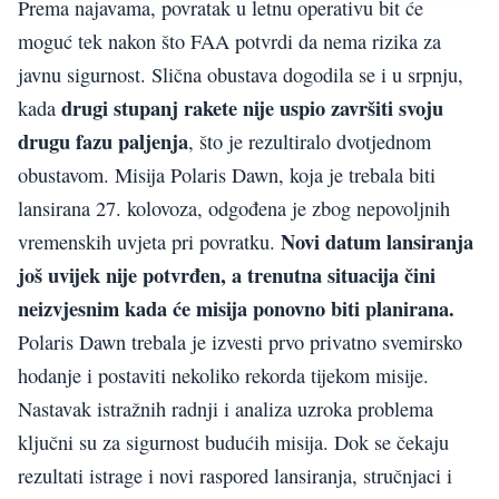
Prema najavama, povratak u letnu operativu bit će
moguć tek nakon što FAA potvrdi da nema rizika za
javnu sigurnost. Slična obustava dogodila se i u srpnju,
drugi stupanj rakete nije uspio završiti svoju
kada
drugu fazu paljenja
, što je rezultiralo dvotjednom
obustavom. Misija Polaris Dawn, koja je trebala biti
lansirana 27. kolovoza, odgođena je zbog nepovoljnih
Novi datum lansiranja
vremenskih uvjeta pri povratku.
još uvijek nije potvrđen, a trenutna situacija čini
neizvjesnim kada će misija ponovno biti planirana.
Polaris Dawn trebala je izvesti prvo privatno svemirsko
hodanje i postaviti nekoliko rekorda tijekom misije.
Nastavak istražnih radnji i analiza uzroka problema
ključni su za sigurnost budućih misija. Dok se čekaju
rezultati istrage i novi raspored lansiranja, stručnjaci i