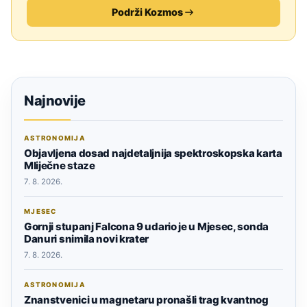
Podrži Kozmos
Najnovije
ASTRONOMIJA
Objavljena dosad najdetaljnija spektroskopska karta
Mliječne staze
7. 8. 2026.
MJESEC
Gornji stupanj Falcona 9 udario je u Mjesec, sonda
Danuri snimila novi krater
7. 8. 2026.
ASTRONOMIJA
Znanstvenici u magnetaru pronašli trag kvantnog