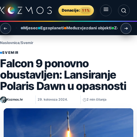
Preskoči na sadržaj
Donacije:
11%
Otvori izbornik
Otvori pretragu
Mjesec
Egzoplaneti
Međuzvjezdani objekti
Zemlja i ok
Naslovnica
Svemir
SVEMIR
Falcon 9 ponovno
obustavljen: Lansiranje
Polaris Dawn u opasnosti
Kozmos.hr
29. kolovoza 2024.
2 min čitanja