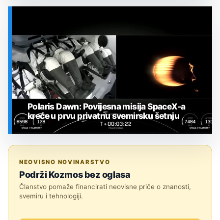
SVEMIR
Polaris Dawn: Povijesna misija SpaceX-a
kreće u prvu privatnu svemirsku šetnju
SVEMIR
NEOVISNO NOVINARSTVO
Podrži Kozmos bez oglasa
Članstvo pomaže financirati neovisne priče o znanosti,
svemiru i tehnologiji.