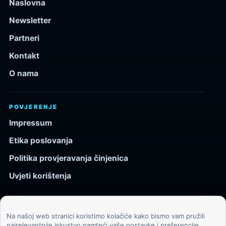
Naslovna
Newsletter
Partneri
Kontakt
O nama
POVJERENJE
Impressum
Etika poslovanja
Politika provjeravanja činjenica
Uvjeti korištenja
Na našoj web stranici koristimo kolačiće kako bismo vam pružili
© 2026 Kozmos.hr. Sva prava pridržana.
najrelevantnije iskustvo pamteći vaše postavke i preferencije.