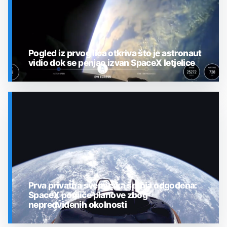
Pogled iz prvog lica otkriva što je astronaut
vidio dok se penjao izvan SpaceX letjelice
SVEMIR
Prva privatna svemirska šetnja odgođena:
SpaceX pomiče planove zbog
nepredviđenih okolnosti