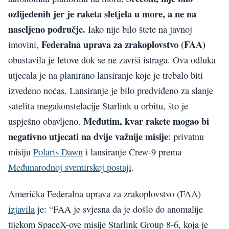
ozlijeđenih jer je raketa sletjela u more, a ne na
naseljeno područje.
Iako nije bilo štete na javnoj
Federalna uprava za zrakoplovstvo (FAA)
imovini,
obustavila je letove dok se ne završi istraga. Ova odluka
utjecala je na planirano lansiranje koje je trebalo biti
izvedeno noćas. Lansiranje je bilo predviđeno za slanje
satelita megakonstelacije Starlink u orbitu, što je
Međutim, kvar rakete mogao bi
uspješno obavljeno.
negativno utjecati na dvije važnije misije
: privatnu
misiju
Polaris Dawn
i lansiranje Crew-9 prema
Međunarodnoj svemirskoj postaji
.
Američka Federalna uprava za zrakoplovstvo (FAA)
izjavila
je: “FAA je svjesna da je došlo do anomalije
tijekom SpaceX-ove misije Starlink Group 8-6, koja je