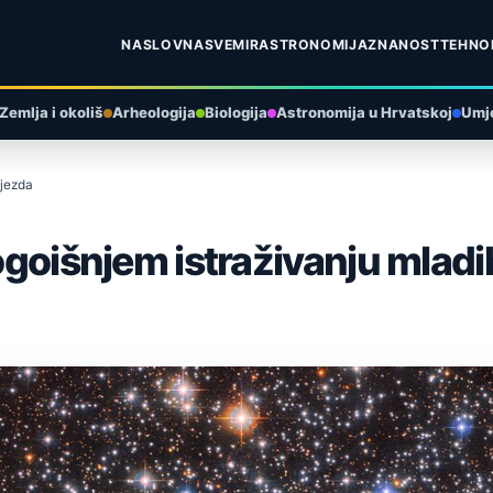
NASLOVNA
SVEMIR
ASTRONOMIJA
ZNANOST
TEHNO
Zemlja i okoliš
Arheologija
Biologija
Astronomija u Hrvatskoj
Umje
ijezda
rogoišnjem istraživanju mladi