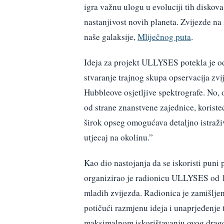
igra važnu ulogu u evoluciji tih diskov
nastanjivost novih planeta. Zvijezde na
naše galaksije,
Mliječnog puta
.
Ideja za projekt ULLYSES potekla je o
stvaranje trajnog skupa opservacija zv
Hubbleove osjetljive spektrografe. No
od strane znanstvene zajednice, koriste
širok opseg omogućava detaljno istraživa
utjecaj na okolinu.”
Kao dio nastojanja da se iskoristi puni
organizirao je radionicu ULLYSES od 11
mladih zvijezda. Radionica je zamišlje
potičući razmjenu ideja i unaprjeđenje 
maksimalnom iskorištavanju ovog dragoc