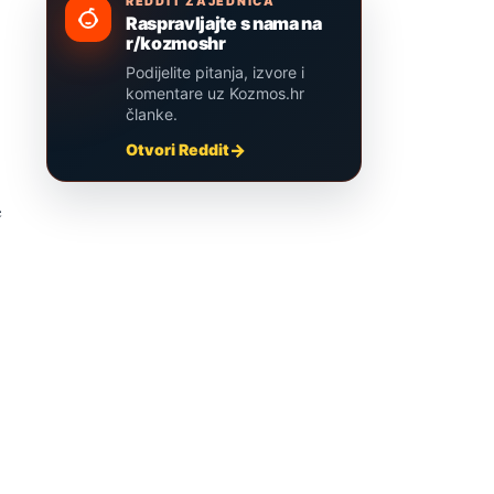
REDDIT ZAJEDNICA
Raspravljajte s nama na
r/kozmoshr
Podijelite pitanja, izvore i
komentare uz Kozmos.hr
članke.
Otvori Reddit
e