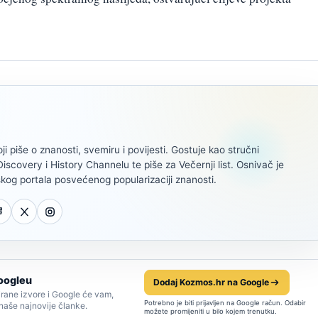
oji piše o znanosti, svemiru i povijesti. Gostuje kao stručni
scovery i History Channelu te piše za Večernji list. Osnivač je
kog portala posvećenog popularizaciji znanosti.
oogleu
Dodaj Kozmos.hr na Google
rane izvore i Google će vam,
Potrebno je biti prijavljen na Google račun. Odabir
 naše najnovije članke.
možete promijeniti u bilo kojem trenutku.