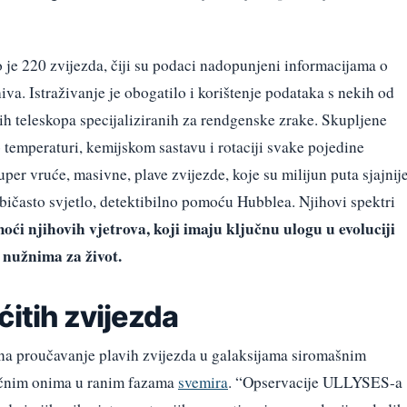
e 220 zvijezda, čiji su podaci nadopunjeni informacijama o
va. Istraživanje je obogatilo i korištenje podataka s nekih od
ih teleskopa specijaliziranih za rendgenske zrake. Skupljene
 temperaturi, kemijskom sastavu i rotaciji svake pojedine
uper vruće, masivne, plave zvijezde, koje su milijun puta sjajnij
ubičasto svjetlo, detektibilno pomoću Hubblea. Njihovi spektri
moći njihovih vjetrova, koji imaju ključnu ulogu u evoluciji
 nužnima za život.
ćitih zvijezda
a proučavanje plavih zvijezda u galaksijama siromašnim
ličnim onima u ranim fazama
svemira
. “Opservacije ULLYSES-a