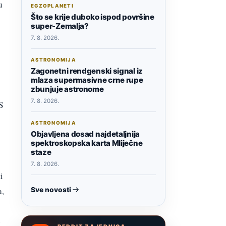
u
EGZOPLANETI
Što se krije duboko ispod površine
super-Zemalja?
7. 8. 2026.
ASTRONOMIJA
Zagonetni rendgenski signal iz
mlaza supermasivne crne rupe
zbunjuje astronome
7. 8. 2026.
S
ASTRONOMIJA
Objavljena dosad najdetaljnija
spektroskopska karta Mliječne
staze
7. 8. 2026.
i
a,
Sve novosti
o