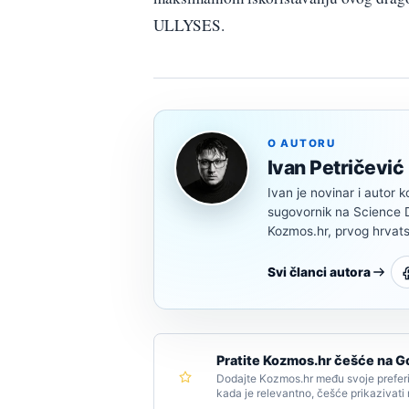
ULLYSES.
O AUTORU
Ivan Petričević
Ivan je novinar i autor k
sugovornik na Science Di
Kozmos.hr, prvog hrvats
Svi članci autora
Pratite Kozmos.hr češće na G
Dodajte Kozmos.hr među svoje preferi
kada je relevantno, češće prikazivati