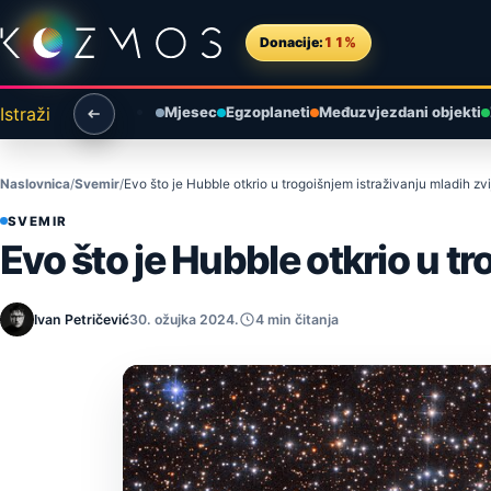
Preskoči na sadržaj
Donacije:
11%
Istraži
Mjesec
Egzoplaneti
Međuzvjezdani objekti
Naslovnica
Svemir
Evo što je Hubble otkrio u trogoišnjem istraživanju mladih zv
SVEMIR
Evo što je Hubble otkrio u t
Ivan Petričević
30. ožujka 2024.
4 min čitanja