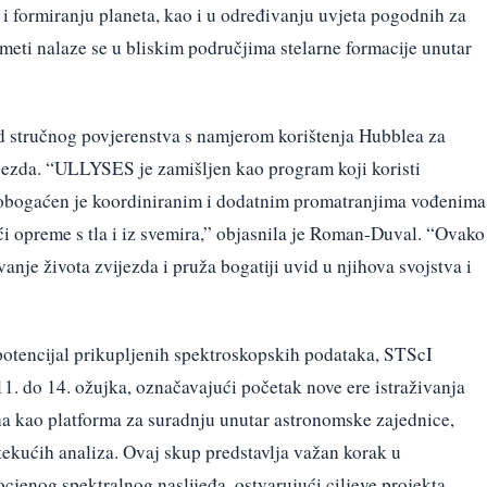
a i formiranju planeta, kao i u određivanju uvjeta pogodnih za
 meti nalaze se u bliskim područjima stelarne formacije unutar
d stručnog povjerenstva s namjerom korištenja Hubblea za
ijezda. “ULLYSES je zamišljen kao program koji koristi
, obogaćen je koordiniranim i dodatnim promatranjima vođenima
ći opreme s tla i iz svemira,” objasnila je Roman-Duval. “Ovako
nje života zvijezda i pruža bogatiji uvid u njihova svojstva i
 potencijal prikupljenih spektroskopskih podataka, STScI
. do 14. ožujka, označavajući početak nove ere istraživanja
na kao platforma za suradnju unutar astronomske zajednice,
tekućih analiza. Ovaj skup predstavlja važan korak u
jenog spektralnog naslijeđa, ostvarujući ciljeve projekta