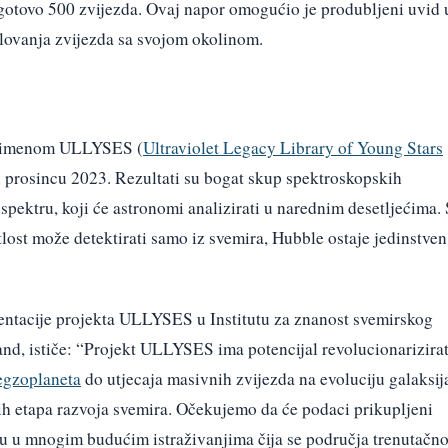
 gotovo 500 zvijezda. Ovaj napor omogućio je produbljeni uvid 
elovanja zvijezda sa svojom okolinom.
od imenom ULLYSES (
Ultraviolet Legacy Library of Young Stars
 u prosincu 2023. Rezultati su bogat skup spektroskopskih
spektru, koji će astronomi analizirati u narednim desetljećima. 
tlost može detektirati samo iz svemira, Hubble ostaje jedinstven
entacije projekta ULLYSES u Institutu za znanost svemirskog
nd, ističe: “Projekt ULLYSES ima potencijal revolucionarizirat
egzoplaneta
do utjecaja masivnih zvijezda na evoluciju galaksij
jih etapa razvoja svemira. Očekujemo da će podaci prikupljeni
u u mnogim budućim istraživanjima čija se područja trenutačn