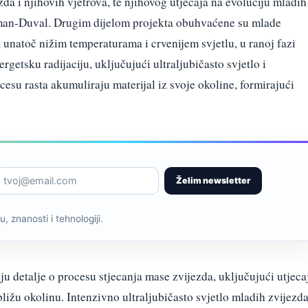
da i njihovih vjetrova, te njihovog utjecaja na evoluciju mladih
man-Duval. Drugim dijelom projekta obuhvaćene su mlade
unatoč nižim temperaturama i crvenijem svjetlu, u ranoj fazi
getsku radijaciju, uključujući ultraljubičasto svjetlo i
esu rasta akumuliraju materijal iz svoje okoline, formirajući
Želim newsletter
, znanosti i tehnologiji.
 detalje o procesu stjecanja mase zvijezda, uključujući utjeca
bližu okolinu. Intenzivno ultraljubičasto svjetlo mladih zvijezd