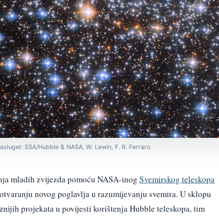
sluget: ESA/Hubble & NASA, W. Lewin, F. R. Ferraro.
vanja mladih zvijezda pomoću NASA-inog
Svemirskog teleskopa
otvaranju novog poglavlja u razumijevanju svemira. U sklopu
nijih projekata u povijesti korištenja Hubble teleskopa, tim