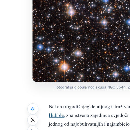
Fotografija globularnog skupa NGC 6544. Za
Nakon trogodišnjeg detaljnog istraži
Hubble,
znanstvena zajednica svjedoči 
jednog od najobuhvatnijih i najambicioz