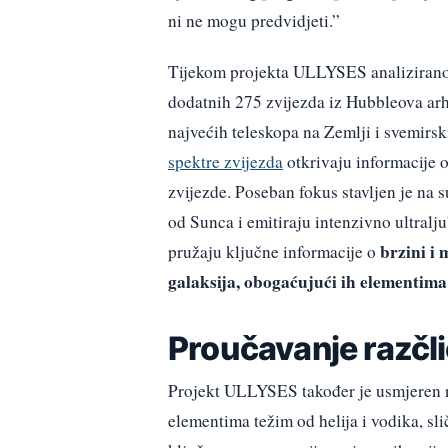
ni ne mogu predvidjeti.”
Tijekom projekta ULLYSES analizirano j
dodatnih 275 zvijezda iz Hubbleova arhi
najvećih teleskopa na Zemlji i svemirsk
spektre zvijezda
otkrivaju informacije o
zvijezde. Poseban fokus stavljen je na s
od Sunca i emitiraju intenzivno ultralj
brzini i 
pružaju ključne informacije o
galaksija, obogaćujući ih elementima
Proučavanje razčli
Projekt ULLYSES također je usmjeren n
elementima težim od helija i vodika, s