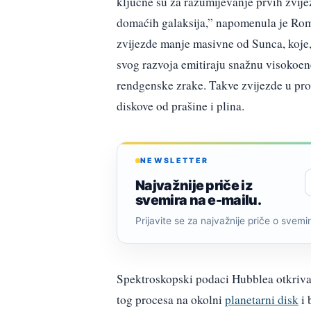
ključne su za razumijevanje prvih zvijez
domaćih galaksija,” napomenula je Ro
zvijezde manje masivne od Sunca, koje, 
svog razvoja emitiraju snažnu visokoener
rendgenske zrake. Takve zvijezde u proc
diskove od prašine i plina.
NEWSLETTER
Najvažnije priče iz
svemira na e-mailu.
Prijavite se za najvažnije priče o svemiru
Spektroskopski podaci Hubblea otkrivaju
tog procesa na okolni
planetarni disk
i 