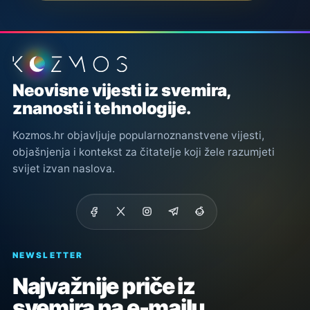
Podnožje stranice
Neovisne vijesti iz svemira,
znanosti i tehnologije.
Kozmos.hr objavljuje popularnoznanstvene vijesti,
objašnjenja i kontekst za čitatelje koji žele razumjeti
svijet izvan naslova.
NEWSLETTER
Najvažnije priče iz
svemira na e-mailu.