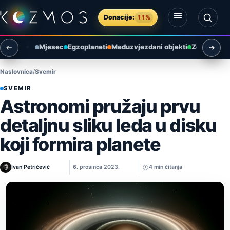
Preskoči na sadržaj
Donacije:
11%
Otvori izbornik
Otvori pretragu
Mjesec
Egzoplaneti
Međuzvjezdani objekti
Zemlja i ok
Naslovnica
Svemir
SVEMIR
Astronomi pružaju prvu
detaljnu sliku leda u disku
koji formira planete
Ivan Petričević
6. prosinca 2023.
4 min čitanja