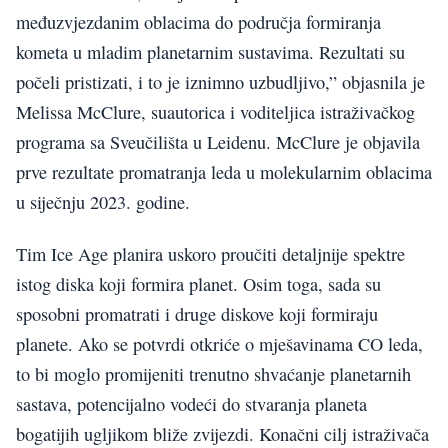
međuzvjezdanim oblacima do područja formiranja
kometa u mladim planetarnim sustavima. Rezultati su
počeli pristizati, i to je iznimno uzbudljivo,” objasnila je
Melissa McClure, suautorica i voditeljica istraživačkog
programa sa Sveučilišta u Leidenu. McClure je objavila
prve rezultate promatranja leda u molekularnim oblacima
u siječnju 2023. godine.
Tim Ice Age planira uskoro proučiti detaljnije spektre
istog diska koji formira planet. Osim toga, sada su
sposobni promatrati i druge diskove koji formiraju
planete. Ako se potvrdi otkriće o mješavinama CO leda,
to bi moglo promijeniti trenutno shvaćanje planetarnih
sastava, potencijalno vodeći do stvaranja planeta
bogatijih ugljikom bliže zvijezdi. Konačni cilj istraživača