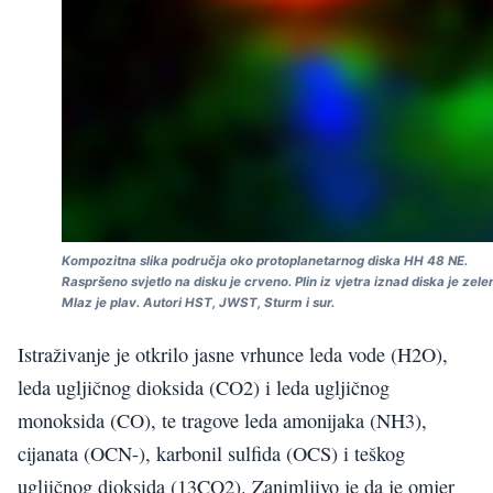
Kompozitna slika područja oko protoplanetarnog diska HH 48 NE.
Raspršeno svjetlo na disku je crveno. Plin iz vjetra iznad diska je zele
Mlaz je plav. Autori HST, JWST, Sturm i sur.
Istraživanje je otkrilo jasne vrhunce leda vode (H2O),
leda ugljičnog dioksida (CO2) i leda ugljičnog
monoksida (CO), te tragove leda amonijaka (NH3),
cijanata (OCN-), karbonil sulfida (OCS) i teškog
ugljičnog dioksida (13CO2). Zanimljivo je da je omjer