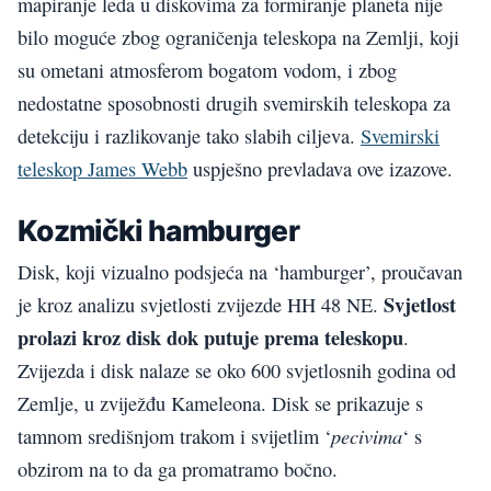
mapiranje leda u diskovima za formiranje planeta nije
bilo moguće zbog ograničenja teleskopa na Zemlji, koji
su ometani atmosferom bogatom vodom, i zbog
nedostatne sposobnosti drugih svemirskih teleskopa za
detekciju i razlikovanje tako slabih ciljeva.
Svemirski
teleskop James Webb
uspješno prevladava ove izazove.
Kozmički hamburger
Disk, koji vizualno podsjeća na ‘hamburger’, proučavan
Svjetlost
je kroz analizu svjetlosti zvijezde HH 48 NE.
prolazi kroz disk dok putuje prema teleskopu
.
Zvijezda i disk nalaze se oko 600 svjetlosnih godina od
Zemlje, u zviježđu Kameleona. Disk se prikazuje s
pecivima
tamnom središnjom trakom i svijetlim ‘
‘ s
obzirom na to da ga promatramo bočno.