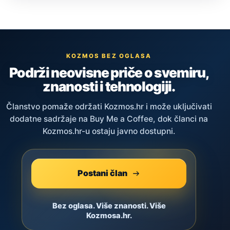
KOZMOS BEZ OGLASA
Podrži neovisne priče o svemiru,
znanosti i tehnologiji.
Članstvo pomaže održati Kozmos.hr i može uključivati
dodatne sadržaje na Buy Me a Coffee, dok članci na
Kozmos.hr-u ostaju javno dostupni.
Postani član
Bez oglasa. Više znanosti. Više
Kozmosa.hr.