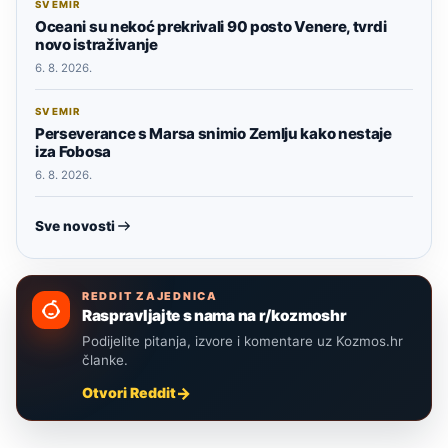
SVEMIR
Oceani su nekoć prekrivali 90 posto Venere, tvrdi
novo istraživanje
6. 8. 2026.
SVEMIR
Perseverance s Marsa snimio Zemlju kako nestaje
iza Fobosa
6. 8. 2026.
Sve novosti
REDDIT ZAJEDNICA
Raspravljajte s nama na r/kozmoshr
Podijelite pitanja, izvore i komentare uz Kozmos.hr
članke.
Otvori Reddit