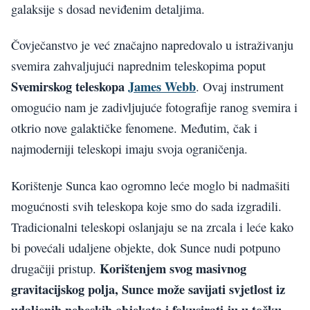
galaksije s dosad neviđenim detaljima.
Čovječanstvo je već značajno napredovalo u istraživanju
svemira zahvaljujući naprednim teleskopima poput
Svemirskog teleskopa
James Webb
. Ovaj instrument
omogućio nam je zadivljujuće fotografije ranog svemira i
otkrio nove galaktičke fenomene. Međutim, čak i
najmoderniji teleskopi imaju svoja ograničenja.
Korištenje Sunca kao ogromno leće moglo bi nadmašiti
mogućnosti svih teleskopa koje smo do sada izgradili.
Tradicionalni teleskopi oslanjaju se na zrcala i leće kako
bi povećali udaljene objekte, dok Sunce nudi potpuno
Korištenjem svog masivnog
drugačiji pristup.
gravitacijskog polja, Sunce može savijati svjetlost iz
udaljenih nebeskih objekata i fokusirati ju u točku,