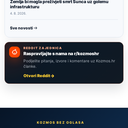
Zemlja bi mogla preživjeti smrt Sunca uz golemu
infrastrukturu
4. 8. 2026.
Sve novosti
REDDIT ZAJEDNICA
Raspravljajte s nama na r/kozmoshr
Podijelite pitanja, izvore i komentare uz Kozmos.hr
članke.
Otvori Reddit
KOZMOS BEZ OGLASA