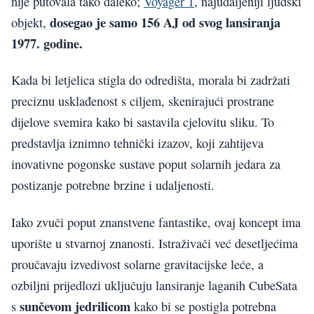
nije putovala tako daleko;
Voyager 1
, najudaljeniji ljudski
dosegao je samo 156 AJ od svog lansiranja
objekt,
1977. godine.
Kada bi letjelica stigla do odredišta, morala bi zadržati
preciznu usklađenost s ciljem, skenirajući prostrane
dijelove svemira kako bi sastavila cjelovitu sliku. To
predstavlja iznimno tehnički izazov, koji zahtijeva
inovativne pogonske sustave poput solarnih jedara za
postizanje potrebne brzine i udaljenosti.
Iako zvuči poput znanstvene fantastike, ovaj koncept ima
uporište u stvarnoj znanosti. Istraživači već desetljećima
proučavaju izvedivost solarne gravitacijske leće, a
ozbiljni prijedlozi uključuju lansiranje laganih CubeSata
sunčevom jedrilicom
s
kako bi se postigla potrebna