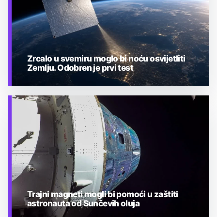
Zrcalo u svemiru moglo bi noću osvijetliti
Zemlju. Odobren je prvi test
TEHNOLOGIJA
Trajni magneti mogli bi pomoći u zaštiti
astronauta od Sunčevih oluja