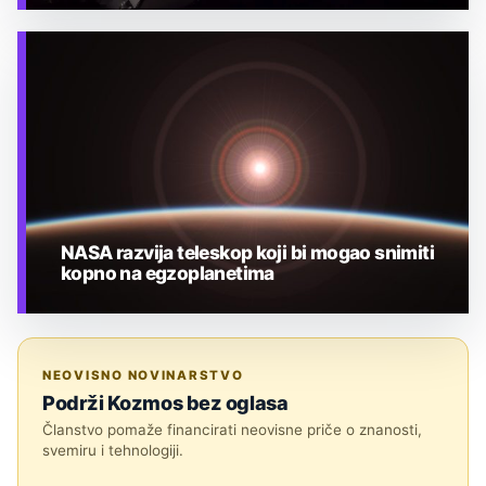
TEHNOLOGIJA
NASA razvija teleskop koji bi mogao snimiti
kopno na egzoplanetima
TEHNOLOGIJA
NEOVISNO NOVINARSTVO
Podrži Kozmos bez oglasa
Članstvo pomaže financirati neovisne priče o znanosti,
svemiru i tehnologiji.