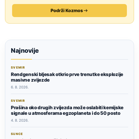
Podrži Kozmos
Najnovije
SVEMIR
Rendgenski bljesak otkrio prve trenutke eksplozije
masivne zvijezde
6. 8. 2026.
SVEMIR
Prašina oko drugih zvijezda može oslabiti kemijske
signale u atmosferama egzoplaneta i do 50 posto
4. 8. 2026.
SUNCE