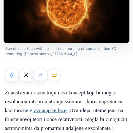
Sun star surface with solar flares, burning of sun animation 3D
rendering (Depositphotos_317801944_L)
Znanstvenici razmatraju novi koncept koji bi mogao
revolucionirati promatranje svemira – korištenje Sunca
kao moćne
gravitacijske leće
. Ova ideja, utemeljena na
Einsteinovoj teoriji opće relativnosti, mogla bi omogućiti
astronomima da promatraju udaljene egzoplanete i