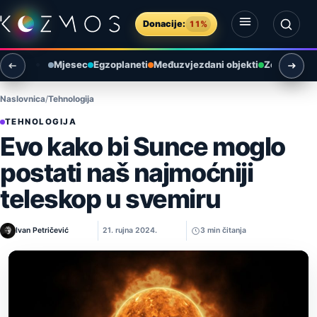
Preskoči na sadržaj
Donacije:
11%
Otvori izbornik
Otvori pretragu
Mjesec
Egzoplaneti
Međuzvjezdani objekti
Zemlja i ok
Naslovnica
Tehnologija
TEHNOLOGIJA
Evo kako bi Sunce moglo
postati naš najmoćniji
teleskop u svemiru
Ivan Petričević
21. rujna 2024.
3 min čitanja