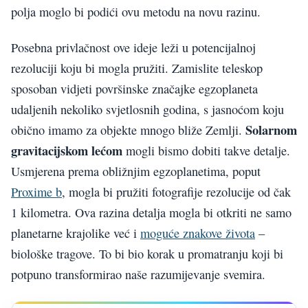
polja moglo bi podići ovu metodu na novu razinu.
Posebna privlačnost ove ideje leži u potencijalnoj
rezoluciji koju bi mogla pružiti. Zamislite teleskop
sposoban vidjeti površinske značajke egzoplaneta
udaljenih nekoliko svjetlosnih godina, s jasnoćom koju
Solarnom
obično imamo za objekte mnogo bliže Zemlji.
gravitacijskom lećom
mogli bismo dobiti takve detalje.
Usmjerena prema obližnjim egzoplanetima, poput
Proxime b
, mogla bi pružiti fotografije rezolucije od čak
1 kilometra. Ova razina detalja mogla bi otkriti ne samo
planetarne krajolike već i
moguće znakove života
–
biološke tragove. To bi bio korak u promatranju koji bi
potpuno transformirao naše razumijevanje svemira.