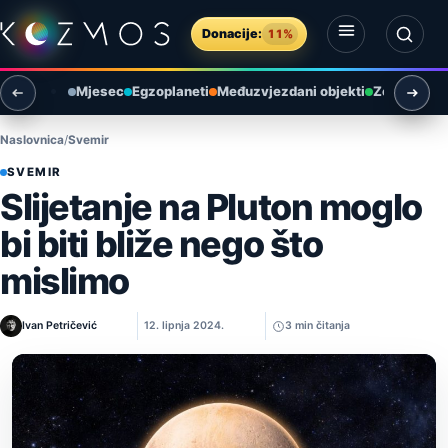
Preskoči na sadržaj
Donacije:
11%
Otvori izbornik
Otvori pretragu
Mjesec
Egzoplaneti
Međuzvjezdani objekti
Zemlja i ok
Naslovnica
Svemir
SVEMIR
Slijetanje na Pluton moglo
bi biti bliže nego što
mislimo
Ivan Petričević
12. lipnja 2024.
3 min čitanja