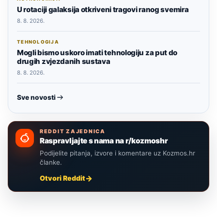
U rotaciji galaksija otkriveni tragovi ranog svemira
8. 8. 2026.
TEHNOLOGIJA
Mogli bismo uskoro imati tehnologiju za put do
drugih zvjezdanih sustava
8. 8. 2026.
Sve novosti
REDDIT ZAJEDNICA
Raspravljajte s nama na r/kozmoshr
Podijelite pitanja, izvore i komentare uz Kozmos.hr
članke.
Otvori Reddit