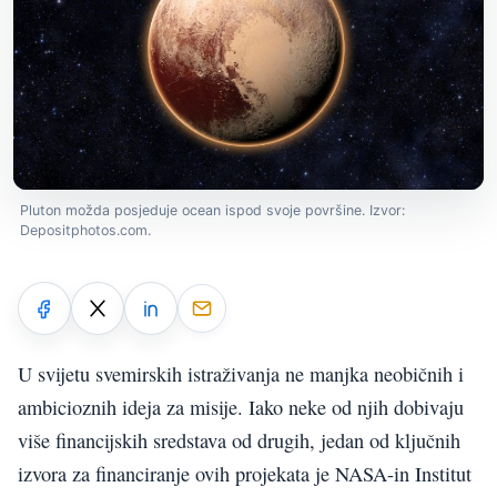
Pluton možda posjeduje ocean ispod svoje površine. Izvor:
Depositphotos.com.
U svijetu svemirskih istraživanja ne manjka neobičnih i
ambicioznih ideja za misije. Iako neke od njih dobivaju
više financijskih sredstava od drugih, jedan od ključnih
izvora za financiranje ovih projekata je NASA-in Institut