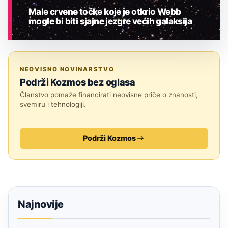
Male crvene točke koje je otkrio Webb
mogle bi biti sjajne jezgre većih galaksija
ASTRONOMIJA
NEOVISNO NOVINARSTVO
Podrži Kozmos bez oglasa
Članstvo pomaže financirati neovisne priče o znanosti,
svemiru i tehnologiji.
Podrži Kozmos
Najnovije