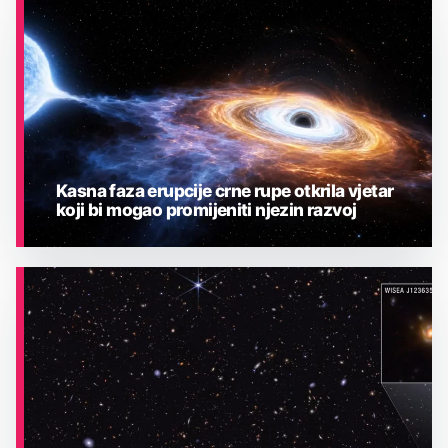
ASTRONOMIJA
Kasna faza erupcije crne rupe otkrila vjetar
koji bi mogao promijeniti njezin razvoj
ASTRONOMIJA