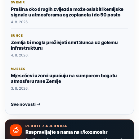
SVEMIR
Prašina oko drugih zvijezda može oslabiti kemijske
signale u atmosferama egzoplaneta i do 50 posto
4. 8. 2026.
SUNCE
Zemlja bi mogla preživjeti smrt Sunca uz golemu
infrastrukturu
4. 8. 2026.
MJESEC
Mjesečevi uzorci upućuju na sumporom bogatu
atmosferu rane Zemlje
3. 8. 2026.
Sve novosti
REDDIT ZAJEDNICA
Raspravljajte s nama na r/kozmoshr