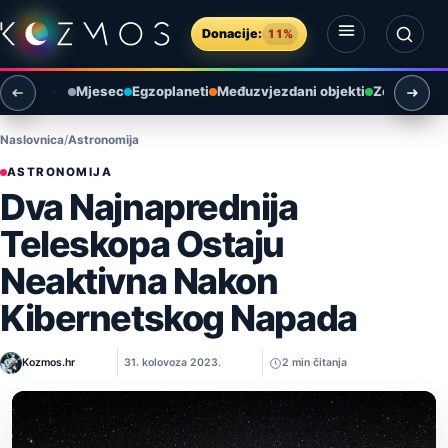
Preskoči na sadržaj
Donacije:
11%
Otvori izbornik
Otvori pretragu
Mjesec
Egzoplaneti
Međuzvjezdani objekti
Zemlja i ok
Naslovnica
Astronomija
ASTRONOMIJA
Dva Najnaprednija
Teleskopa Ostaju
Neaktivna Nakon
Kibernetskog Napada
Kozmos.hr
31. kolovoza 2023.
2 min čitanja