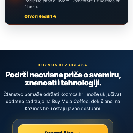
Podijelite pitanja, izvore i komentare uz Kozmos.hr
članke.
Otvori Reddit
KOZMOS BEZ OGLASA
Podrži neovisne priče o svemiru,
znanosti i tehnologiji.
Članstvo pomaže održati Kozmos.hr i može uključivati
dodatne sadržaje na Buy Me a Coffee, dok članci na
Kozmos.hr-u ostaju javno dostupni.
Postani član