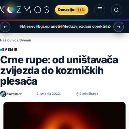
Preskoči na sadržaj
Donacije:
11%
Otvori izbornik
Otvori pretragu
Mjesec
Egzoplaneti
Međuzvjezdani objekti
Zemlja i ok
Naslovnica
Svemir
SVEMIR
Crne rupe: od uništavača
zvijezda do kozmičkih
plesača
Kozmos.hr
2. svibnja 2023.
2 min čitanja