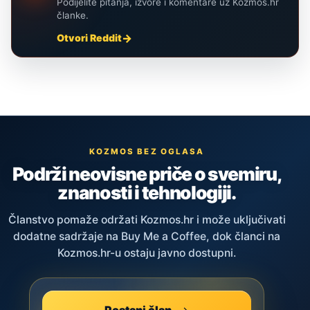
Podijelite pitanja, izvore i komentare uz Kozmos.hr
članke.
Otvori Reddit
KOZMOS BEZ OGLASA
Podrži neovisne priče o svemiru,
znanosti i tehnologiji.
Članstvo pomaže održati Kozmos.hr i može uključivati
dodatne sadržaje na Buy Me a Coffee, dok članci na
Kozmos.hr-u ostaju javno dostupni.