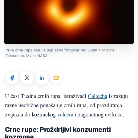
Prva crna rupa koju je uspješno fotografirao Event Horizont
Telescope. Izvor: NASA
U čast Tjedna crnih rupa, istraživači
Caltecha
istražuju
razne neobične ponašanje crnih rupa, od proždiranja
zvijezda do kozmičkog
valcera
i zagonetnog cvrkuća.
Crne rupe: Proždrljivi konzumenti
kozmosa