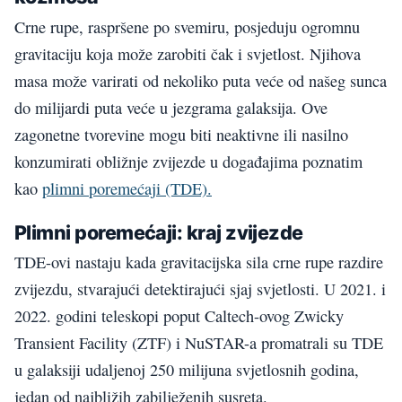
Crne rupe, raspršene po svemiru, posjeduju ogromnu
gravitaciju koja može zarobiti čak i svjetlost. Njihova
masa može varirati od nekoliko puta veće od našeg sunca
do milijardi puta veće u jezgrama galaksija. Ove
zagonetne tvorevine mogu biti neaktivne ili nasilno
konzumirati obližnje zvijezde u događajima poznatim
kao
plimni poremećaji (TDE).
Plimni poremećaji: kraj zvijezde
TDE-ovi nastaju kada gravitacijska sila crne rupe razdire
zvijezdu, stvarajući detektirajući sjaj svjetlosti. U 2021. i
2022. godini teleskopi poput Caltech-ovog Zwicky
Transient Facility (ZTF) i NuSTAR-a promatrali su TDE
u galaksiji udaljenoj 250 milijuna svjetlosnih godina,
jedan od najbližih zabilježenih susreta.