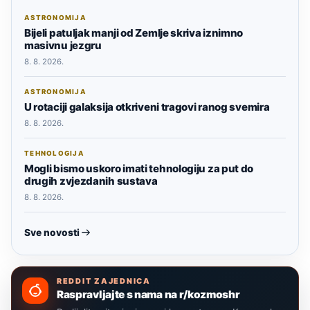
ASTRONOMIJA
Bijeli patuljak manji od Zemlje skriva iznimno
masivnu jezgru
8. 8. 2026.
ASTRONOMIJA
U rotaciji galaksija otkriveni tragovi ranog svemira
8. 8. 2026.
TEHNOLOGIJA
Mogli bismo uskoro imati tehnologiju za put do
drugih zvjezdanih sustava
8. 8. 2026.
Sve novosti
REDDIT ZAJEDNICA
Raspravljajte s nama na r/kozmoshr