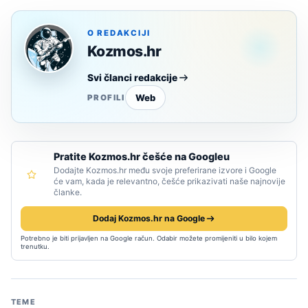
O REDAKCIJI
Kozmos.hr
Svi članci redakcije
Web
PROFILI
Pratite Kozmos.hr češće na Googleu
Dodajte Kozmos.hr među svoje preferirane izvore i Google
će vam, kada je relevantno, češće prikazivati naše najnovije
članke.
Dodaj Kozmos.hr na Google
Potrebno je biti prijavljen na Google račun. Odabir možete promijeniti u bilo kojem
trenutku.
TEME