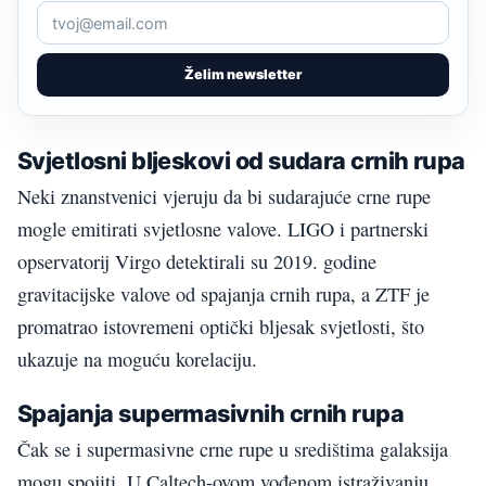
Želim newsletter
Svjetlosni bljeskovi od sudara crnih rupa
Neki znanstvenici vjeruju da bi sudarajuće crne rupe
mogle emitirati svjetlosne valove. LIGO i partnerski
opservatorij Virgo detektirali su 2019. godine
gravitacijske valove od spajanja crnih rupa, a ZTF je
promatrao istovremeni optički bljesak svjetlosti, što
ukazuje na moguću korelaciju.
Spajanja supermasivnih crnih rupa
Čak se i supermasivne crne rupe u središtima galaksija
mogu spojiti. U Caltech-ovom vođenom istraživanju,