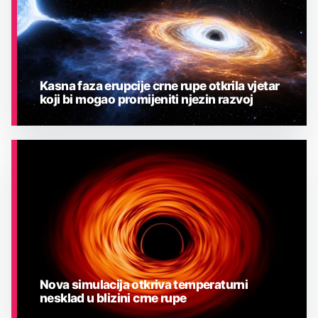
Kasna faza erupcije crne rupe otkrila vjetar
koji bi mogao promijeniti njezin razvoj
ASTRONOMIJA
Nova simulacija otkriva temperaturni
nesklad u blizini crne rupe