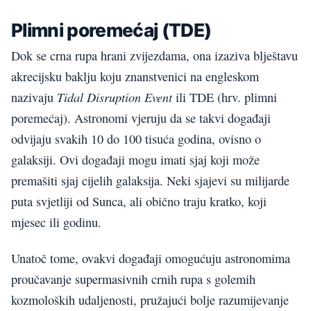
Plimni poremećaj (TDE)
Dok se crna rupa hrani zvijezdama, ona izaziva blještavu
akrecijsku baklju koju znanstvenici na engleskom
Tidal Disruption Event
nazivaju
ili TDE (hrv. plimni
poremećaj). Astronomi vjeruju da se takvi događaji
odvijaju svakih 10 do 100 tisuća godina, ovisno o
galaksiji. Ovi događaji mogu imati sjaj koji može
premašiti sjaj cijelih galaksija. Neki sjajevi su milijarde
puta svjetliji od Sunca, ali obično traju kratko, koji
mjesec ili godinu.
Unatoč tome, ovakvi događaji omogućuju astronomima
proučavanje supermasivnih crnih rupa s golemih
kozmoloških udaljenosti, pružajući bolje razumijevanje