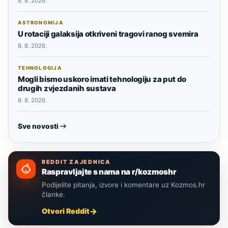
8. 8. 2026.
ASTRONOMIJA
U rotaciji galaksija otkriveni tragovi ranog svemira
8. 8. 2026.
TEHNOLOGIJA
Mogli bismo uskoro imati tehnologiju za put do
drugih zvjezdanih sustava
8. 8. 2026.
Sve novosti
REDDIT ZAJEDNICA
Raspravljajte s nama na r/kozmoshr
Podijelite pitanja, izvore i komentare uz Kozmos.hr
članke.
Otvori Reddit