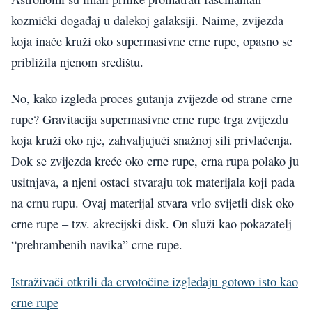
kozmički događaj u dalekoj galaksiji. Naime, zvijezda
koja inače kruži oko supermasivne crne rupe, opasno se
približila njenom središtu.
No, kako izgleda proces gutanja zvijezde od strane crne
rupe? Gravitacija supermasivne crne rupe trga zvijezdu
koja kruži oko nje, zahvaljujući snažnoj sili privlačenja.
Dok se zvijezda kreće oko crne rupe, crna rupa polako ju
usitnjava, a njeni ostaci stvaraju tok materijala koji pada
na crnu rupu. Ovaj materijal stvara vrlo svijetli disk oko
crne rupe – tzv. akrecijski disk. On služi kao pokazatelj
“prehrambenih navika” crne rupe.
Istraživači otkrili da crvotočine izgledaju gotovo isto kao
crne rupe