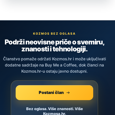
KOZMOS BEZ OGLASA
Podrži neovisne priče o svemiru,
znanosti i tehnologiji.
Članstvo pomaže održati Kozmos.hr i može uključivati
dodatne sadržaje na Buy Me a Coffee, dok članci na
Kozmos.hr-u ostaju javno dostupni.
Postani član
Bez oglasa. Više znanosti. Više
Kozmosa.hr.