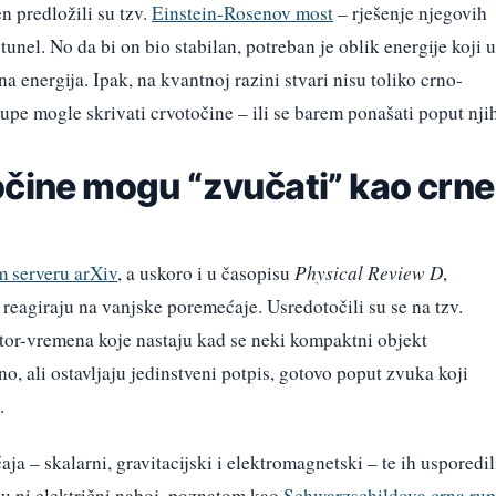
n predložili su tzv.
Einstein-Rosenov most
– rješenje njegovih
tunel. No da bi on bio stabilan, potreban je oblik energije koji u
vna energija. Ipak, na kvantnoj razini stvari nisu toliko crno-
rupe mogle skrivati crvotočine – ili se barem ponašati poput nji
očine mogu “zvučati” kao crne
 serveru arXiv
, a uskoro i u časopisu
Physical Review D
,
e reagiraju na vanjske poremećaje. Usredotočili su se na tzv.
tor-vremena koje nastaju kad se neki kompaktni objekt
o, ali ostavljaju jedinstveni potpis, gotovo poput zvuka koji
.
aja – skalarni, gravitacijski i elektromagnetski – te ih usporedil
u ni električni naboj, poznatom kao
Schwarzschildova crna ru