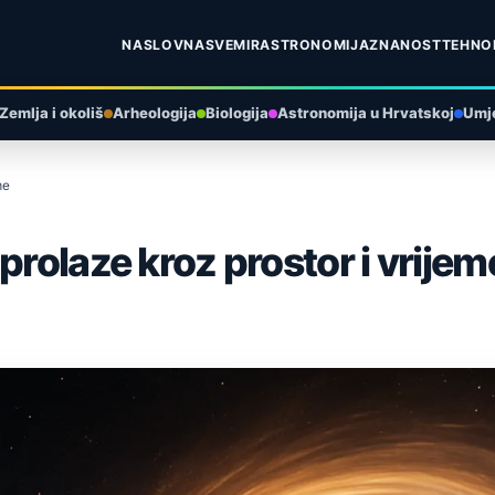
NASLOVNA
SVEMIR
ASTRONOMIJA
ZNANOST
TEHNO
Zemlja i okoliš
Arheologija
Biologija
Astronomija u Hrvatskoj
Umje
me
prolaze kroz prostor i vrijem