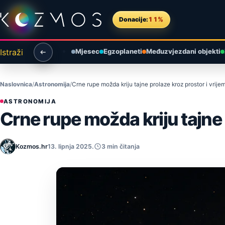
Preskoči na sadržaj
Donacije:
11%
Istraži
Mjesec
Egzoplaneti
Međuzvjezdani objekti
Naslovnica
Astronomija
Crne rupe možda kriju tajne prolaze kroz prostor i vrije
ASTRONOMIJA
Crne rupe možda kriju tajne 
Kozmos.hr
13. lipnja 2025.
3 min čitanja