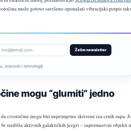
otočina može gotovo savršeno oponašati vibracijski potpis tak
Želim newsletter
, znanosti i tehnologiji.
točine mogu “glumiti” jedno
o da crvotočine mogu biti neprimjetno skrivene iza crnih rupa. J
 bi središta aktivnih galaktičkih jezgri – supermasivni objekti 