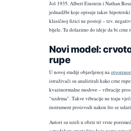
Još 1935. Albert Einstein i Nathan Rose
jednadžbi koje opisuje takav hipotetski 
klasičnoj fizici ne postoji – tzv. negati
bijele. Tu dolazimo do ideje da bi crne 
Novi model: crvot
rupe
U novoj studiji objavljenoj na
otvorenom
istraživači su analizirali kako crne rup
kvazinormalne modove – vibracije pros
“uzdrma”. Takve vibracije ne traju vječn
instrument proizvodi nakon što se udari
Autori su uzeli u obzir tri vrste poremeć
s modelom crvotočine koja nema rotacij