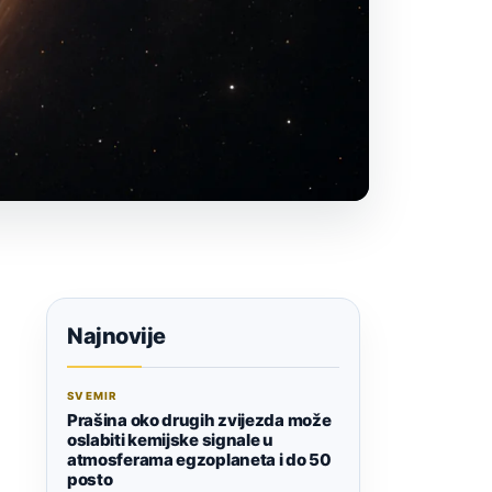
Najnovije
SVEMIR
Prašina oko drugih zvijezda može
oslabiti kemijske signale u
atmosferama egzoplaneta i do 50
posto