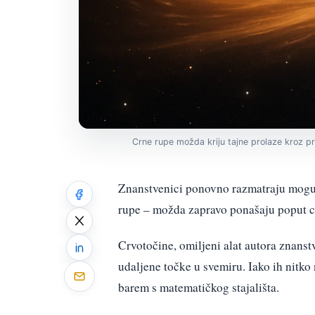
Crne rupe možda kriju tajne prolaze kroz pr
Znanstvenici ponovno razmatraju moguć
rupe – možda zapravo ponašaju poput crv
Crvotočine, omiljeni alat autora znanstv
udaljene točke u svemiru. Iako ih nitko 
barem s matematičkog stajališta.