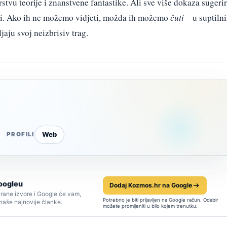
rstvu teorije i znanstvene fantastike. Ali sve više dokaza sugeri
ti. Ako ih ne možemo vidjeti, možda ih možemo
čuti
– u suptiln
aju svoj neizbrisiv trag.
Web
PROFILI
oogleu
Dodaj Kozmos.hr na Google
rane izvore i Google će vam,
Potrebno je biti prijavljen na Google račun. Odabir
 naše najnovije članke.
možete promijeniti u bilo kojem trenutku.