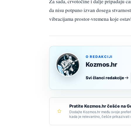
Za sada, crvotočine i dalje pripadaju ca
da nisu potpuno izvan dosega stvarnos
vibracijama prostor-vremena koje ostavlj
O REDAKCIJI
Kozmos.hr
Svi članci redakcije
Pratite Kozmos.hr češće na G
Dodajte Kozmos.hr među svoje preferi
kada je relevantno, češće prikazivati