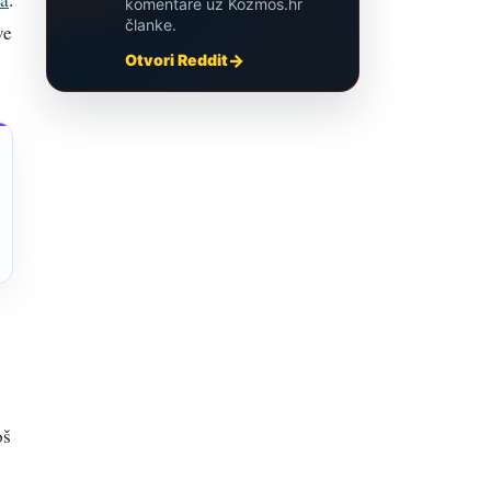
komentare uz Kozmos.hr
članke.
ve
Otvori Reddit
oš
u