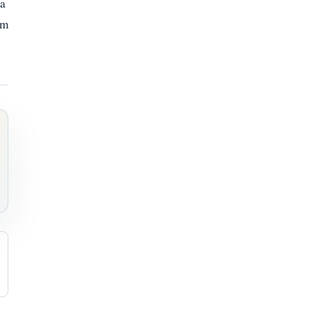
ra
im