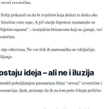
 otvori crvotočina.
 Sofiji pokazali su da bi svjetlost koja dolazi iz diska oko
 klasične crne rupe. A još starije hipoteze razmatrale su
bijelim rupama” – teorijskim blizancima koji ne gutaju, već
rvotočinu.
 nije otkrivena. No sve dok ih matematika ne isključuje,
šljanje.
aju ideja – ali ne i iluzija
i model poboljšanjem parametara blizu “otvora” crvotočine i
oremećaja. Ipak, priznaju da ih na tom putu čekaju prilično