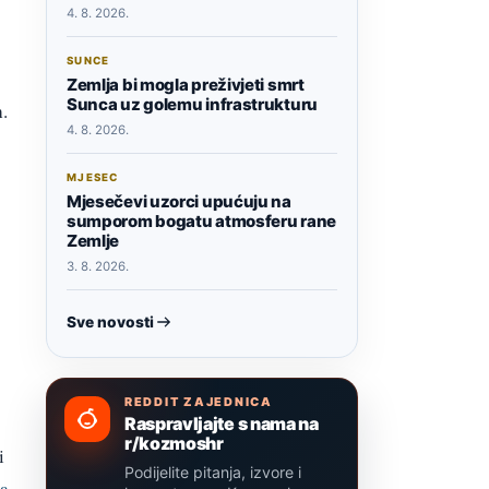
4. 8. 2026.
SUNCE
Zemlja bi mogla preživjeti smrt
Sunca uz golemu infrastrukturu
h.
4. 8. 2026.
MJESEC
Mjesečevi uzorci upućuju na
sumporom bogatu atmosferu rane
Zemlje
3. 8. 2026.
Sve novosti
REDDIT ZAJEDNICA
Raspravljajte s nama na
r/kozmoshr
i
Podijelite pitanja, izvore i
pa
.