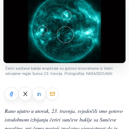
Četiri sunčeve baklje eruptirale su gotovo istovremeno iz četiri
odvojene regije Sunca 23. travnja. (Fotografija: NASA/SDO/AIA)
Rano ujutro u utorak, 23. travnja, svjedočili smo gotovo
istodobnom izbijanju četiri sunčeve baklje sa Sunčeve
površine, pri čemu postoji značajna vjerojatnost da je