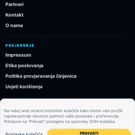
Partneri
Kontakt
O nama
POVJERENJE
Impressum
Etika poslovanja
Politika provjeravanja činjenica
Uvjeti korištenja
Na našoj web stranici koristimo kolačiće kako bismo vam pružili
© 2026 Kozmos.hr. Sva prava pridržana.
najrelevantnije iskustvo pamteći vaše postavke i preferencije.
Pritiskom na "Prihvati" pristajete na upotrebu SVIH kolačića.
Svemir, znanost, tehnologija i velike ideje za znatiželjne
čitatelje.
PRIHVATI
Postavke kolačića