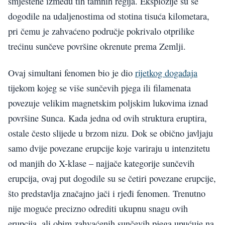
smještene između tih tamnih regija. Eksplozije su se
dogodile na udaljenostima od stotina tisuća kilometara,
pri čemu je zahvaćeno područje pokrivalo otprilike
trećinu sunčeve površine okrenute prema Zemlji.
Ovaj simultani fenomen bio je dio
rijetkog događaja
tijekom kojeg se više sunčevih pjega ili filamenata
povezuje velikim magnetskim poljskim lukovima iznad
površine Sunca. Kada jedna od ovih struktura eruptira,
ostale često slijede u brzom nizu. Dok se obično javljaju
samo dvije povezane erupcije koje variraju u intenzitetu
od manjih do X-klase – najjače kategorije sunčevih
erupcija, ovaj put dogodile su se četiri povezane erupcije,
što predstavlja značajno jači i rjeđi fenomen. Trenutno
nije moguće precizno odrediti ukupnu snagu ovih
erupcija, ali obim zahvaćenih sunčevih pjega upućuje na