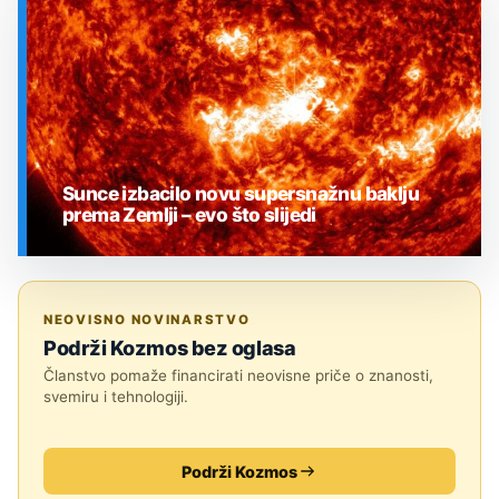
Sunce izbacilo novu supersnažnu baklju
prema Zemlji – evo što slijedi
SVEMIR
NEOVISNO NOVINARSTVO
Podrži Kozmos bez oglasa
Članstvo pomaže financirati neovisne priče o znanosti,
svemiru i tehnologiji.
Podrži Kozmos