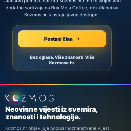
Članstvo pomaže održati Kozmos.hr i može uključivati
dodatne sadržaje na Buy Me a Coffee, dok članci na
Kozmos.hr-u ostaju javno dostupni.
Postani član
Bez oglasa. Više znanosti. Više
Kozmosa.hr.
Podnožje stranice
Neovisne vijesti iz svemira,
znanosti i tehnologije.
Kozmos.hr objavljuje popularnoznanstvene vijesti,