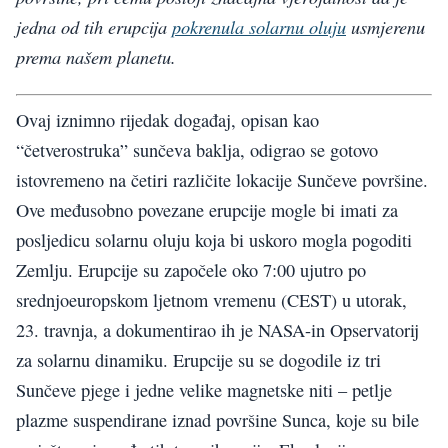
jedna od tih erupcija
pokrenula solarnu oluju
usmjerenu
prema našem planetu.
Ovaj iznimno rijedak događaj, opisan kao
“četverostruka” sunčeva baklja, odigrao se gotovo
istovremeno na četiri različite lokacije Sunčeve površine.
Ove međusobno povezane erupcije mogle bi imati za
posljedicu solarnu oluju koja bi uskoro mogla pogoditi
Zemlju. Erupcije su započele oko 7:00 ujutro po
srednjoeuropskom ljetnom vremenu (CEST) u utorak,
23. travnja, a dokumentirao ih je NASA-in Opservatorij
za solarnu dinamiku. Erupcije su se dogodile iz tri
Sunčeve pjege i jedne velike magnetske niti – petlje
plazme suspendirane iznad površine Sunca, koje su bile