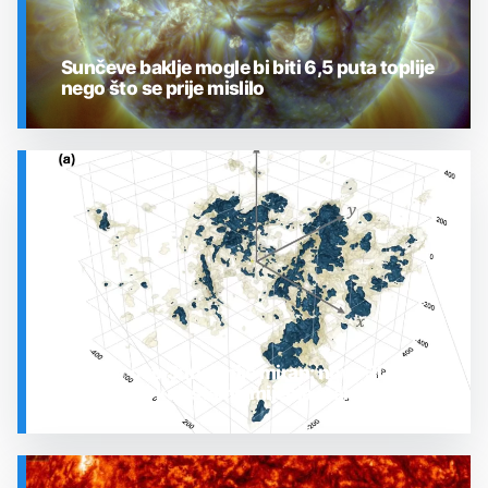
Sunčeve baklje mogle bi biti 6,5 puta toplije
nego što se prije mislilo
SVEMIR
Prostor oko Sunca nije miran: nova 3D karta
otkrila plin koji stalno mijenja stanje
SVEMIR