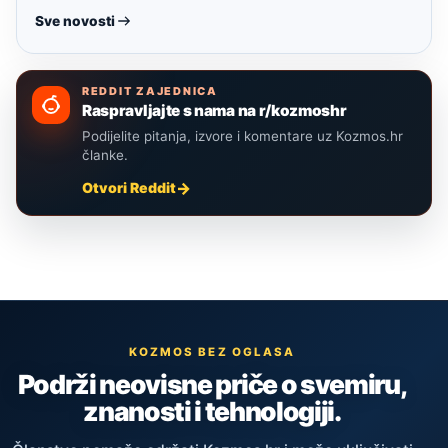
Sve novosti
REDDIT ZAJEDNICA
Raspravljajte s nama na r/kozmoshr
Podijelite pitanja, izvore i komentare uz Kozmos.hr
članke.
Otvori Reddit
KOZMOS BEZ OGLASA
Podrži neovisne priče o svemiru,
znanosti i tehnologiji.