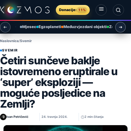
Preskoči na sadržaj
Donacije:
11%
Otvori izbornik
Otvori pretragu
Mjesec
Egzoplaneti
Međuzvjezdani objekti
Zemlja i ok
Naslovnica
Svemir
SVEMIR
Četiri sunčeve baklje
istovremeno eruptirale u
‘super’ eksploziji —
moguće posljedice na
Zemlji?
Ivan Petričević
24. travnja 2024.
2 min čitanja