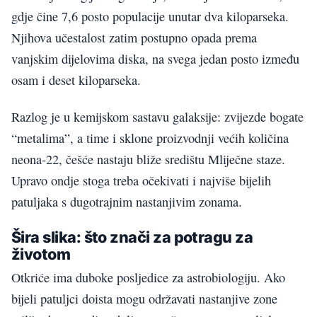
gdje čine 7,6 posto populacije unutar dva kiloparseka.
Njihova učestalost zatim postupno opada prema
vanjskim dijelovima diska, na svega jedan posto između
osam i deset kiloparseka.
Razlog je u kemijskom sastavu galaksije: zvijezde bogate
“metalima”, a time i sklone proizvodnji većih količina
neona-22, češće nastaju bliže središtu Mliječne staze.
Upravo ondje stoga treba očekivati i najviše bijelih
patuljaka s dugotrajnim nastanjivim zonama.
Šira slika: što znači za potragu za
životom
Otkriće ima duboke posljedice za astrobiologiju. Ako
bijeli patuljci doista mogu održavati nastanjive zone