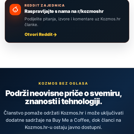
REDDIT ZAJEDNICA
Raspravljajte s nama na r/kozmoshr
Podijelite pitanja, izvore i komentare uz Kozmos.hr
članke.
Otvori Reddit
KOZMOS BEZ OGLASA
Podrži neovisne priče o svemiru,
znanosti i tehnologiji.
Članstvo pomaže održati Kozmos.hr i može uključivati
dodatne sadržaje na Buy Me a Coffee, dok članci na
Kozmos.hr-u ostaju javno dostupni.