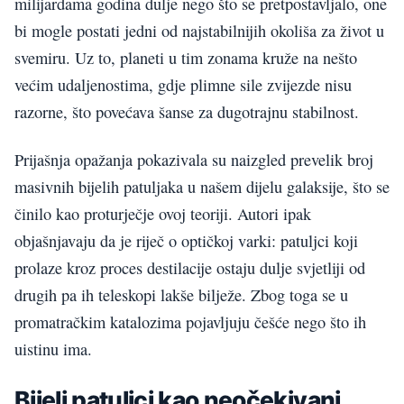
milijardama godina dulje nego što se pretpostavljalo, one
bi mogle postati jedni od najstabilnijih okoliša za život u
svemiru. Uz to, planeti u tim zonama kruže na nešto
većim udaljenostima, gdje plimne sile zvijezde nisu
razorne, što povećava šanse za dugotrajnu stabilnost.
Prijašnja opažanja pokazivala su naizgled prevelik broj
masivnih bijelih patuljaka u našem dijelu galaksije, što se
činilo kao proturječje ovoj teoriji. Autori ipak
objašnjavaju da je riječ o optičkoj varki: patuljci koji
prolaze kroz proces destilacije ostaju dulje svjetliji od
drugih pa ih teleskopi lakše bilježe. Zbog toga se u
promatračkim katalozima pojavljuju češće nego što ih
uistinu ima.
Bijeli patuljci kao neočekivani