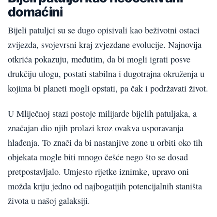
domaćini
Bijeli patuljci su se dugo opisivali kao beživotni ostaci
zvijezda, svojevrsni kraj zvjezdane evolucije. Najnovija
otkrića pokazuju, međutim, da bi mogli igrati posve
drukčiju ulogu, postati stabilna i dugotrajna okruženja u
kojima bi planeti mogli opstati, pa čak i podržavati život.
U Mliječnoj stazi postoje milijarde bijelih patuljaka, a
značajan dio njih prolazi kroz ovakva usporavanja
hlađenja. To znači da bi nastanjive zone u orbiti oko tih
objekata mogle biti mnogo češće nego što se dosad
pretpostavljalo. Umjesto rijetke iznimke, upravo oni
možda kriju jedno od najbogatijih potencijalnih staništa
života u našoj galaksiji.