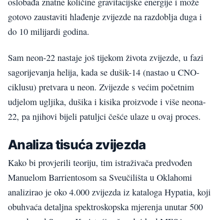
oslobađa znatne količine gravitacijske energije i može
gotovo zaustaviti hlađenje zvijezde na razdoblja duga i
do 10 milijardi godina.
Sam neon-22 nastaje još tijekom života zvijezde, u fazi
sagorijevanja helija, kada se dušik-14 (nastao u CNO-
ciklusu) pretvara u neon. Zvijezde s većim početnim
udjelom ugljika, dušika i kisika proizvode i više neona-
22, pa njihovi bijeli patuljci češće ulaze u ovaj proces.
Analiza tisuća zvijezda
Kako bi provjerili teoriju, tim istraživača predvođen
Manuelom Barrientosom sa Sveučilišta u Oklahomi
analizirao je oko 4.000 zvijezda iz kataloga Hypatia, koji
obuhvaća detaljna spektroskopska mjerenja unutar 500