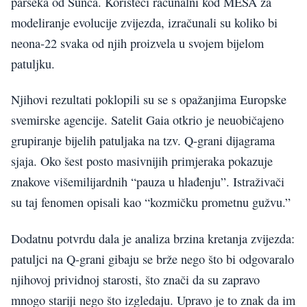
parseka od Sunca. Koristeći računalni kod MESA za
modeliranje evolucije zvijezda, izračunali su koliko bi
neona-22 svaka od njih proizvela u svojem bijelom
patuljku.
Njihovi rezultati poklopili su se s opažanjima Europske
svemirske agencije. Satelit Gaia otkrio je neuobičajeno
grupiranje bijelih patuljaka na tzv. Q-grani dijagrama
sjaja. Oko šest posto masivnijih primjeraka pokazuje
znakove višemilijardnih “pauza u hlađenju”. Istraživači
su taj fenomen opisali kao “kozmičku prometnu gužvu.”
Dodatnu potvrdu dala je analiza brzina kretanja zvijezda:
patuljci na Q-grani gibaju se brže nego što bi odgovaralo
njihovoj prividnoj starosti, što znači da su zapravo
mnogo stariji nego što izgledaju. Upravo je to znak da im