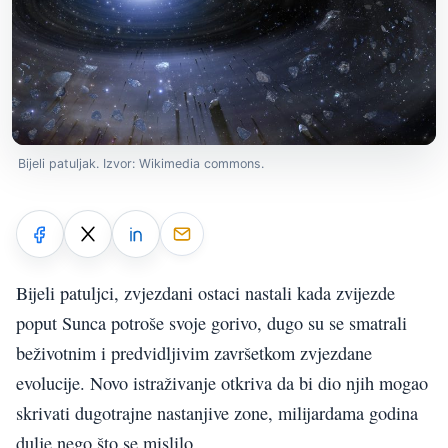
Bijeli patuljak. Izvor: Wikimedia commons.
Bijeli patuljci, zvjezdani ostaci nastali kada zvijezde
poput Sunca potroše svoje gorivo, dugo su se smatrali
beživotnim i predvidljivim završetkom zvjezdane
evolucije. Novo istraživanje otkriva da bi dio njih mogao
skrivati dugotrajne nastanjive zone, milijardama godina
dulje nego što se mislilo.