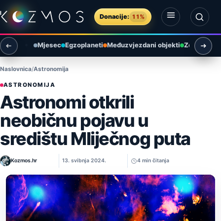
Preskoči na sadržaj
Donacije:
11%
Otvori izbornik
Otvori pretragu
Mjesec
Egzoplaneti
Međuzvjezdani objekti
Zemlja i ok
Naslovnica
Astronomija
ASTRONOMIJA
Astronomi otkrili
neobičnu pojavu u
središtu Mliječnog puta
Kozmos.hr
13. svibnja 2024.
4 min čitanja