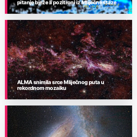
pitanje bježe li pozitroni iz Mliječne staze
ASTRONOMIJA
ALMA snimila srce Mliječnog puta u
rekordnom mozaiku
ASTRONOMIJA