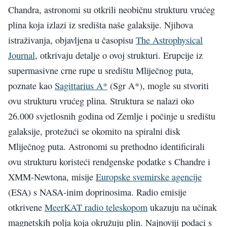
Chandra, astronomi su otkrili neobičnu strukturu vrućeg
plina koja izlazi iz središta naše galaksije. Njihova
istraživanja, objavljena u časopisu
The Astrophysical
Journal
, otkrivaju detalje o ovoj strukturi. Erupcije iz
supermasivne crne rupe u središtu Mliječnog puta,
poznate kao
Sagittarius A*
(Sgr A*), mogle su stvoriti
ovu strukturu vrućeg plina. Struktura se nalazi oko
26.000 svjetlosnih godina od Zemlje i počinje u središtu
galaksije, protežući se okomito na spiralni disk
Mliječnog puta. Astronomi su prethodno identificirali
ovu strukturu koristeći rendgenske podatke s Chandre i
XMM-Newtona, misije
Europske svemirske agencije
(ESA) s NASA-inim doprinosima. Radio emisije
otkrivene
MeerKAT radio teleskopom
ukazuju na učinak
magnetskih polja koja okružuju plin. Najnoviji podaci s