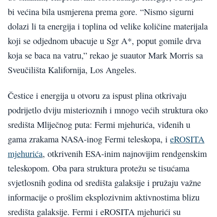
bi većina bila usmjerena prema gore. “Nismo sigurni
dolazi li ta energija i toplina od velike količine materijala
koji se odjednom ubacuje u Sgr A*, poput gomile drva
koja se baca na vatru,” rekao je suautor Mark Morris sa
Sveučilišta Kalifornija, Los Angeles.
Čestice i energija u otvoru za ispust plina otkrivaju
podrijetlo dviju misterioznih i mnogo većih struktura oko
središta Mliječnog puta: Fermi mjehurića, viđenih u
gama zrakama NASA-inog Fermi teleskopa, i
eROSITA
mjehurića
, otkrivenih ESA-inim najnovijim rendgenskim
teleskopom. Oba para struktura protežu se tisućama
svjetlosnih godina od središta galaksije i pružaju važne
informacije o prošlim eksplozivnim aktivnostima blizu
središta galaksije. Fermi i eROSITA mjehurići su