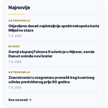
Najnovije
ASTRONOMIJA
Objavljena dosad najdetaljnija spektroskopska karta
Mliječne staze
7. 8. 2026.
MJESEC
Gornji stupanj Falcona 9 udario je u Mjesec, sonda
Danuri snimila novi krater
7. 8. 2026.
ASTRONOMIJA
Znanstvenici u magnetaru pronašli trag kvantnog
učinka predviđenog prije 90 godina
7. 8. 2026.
Sve novosti