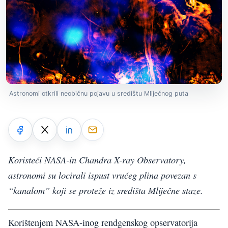
Astronomi otkrili neobičnu pojavu u središtu Mliječnog puta
Koristeći NASA-in Chandra X-ray Observatory,
astronomi su locirali ispust vrućeg plina povezan s
“kanalom” koji se proteže iz središta Mliječne staze.
Korištenjem NASA-inog rendgenskog opservatorija