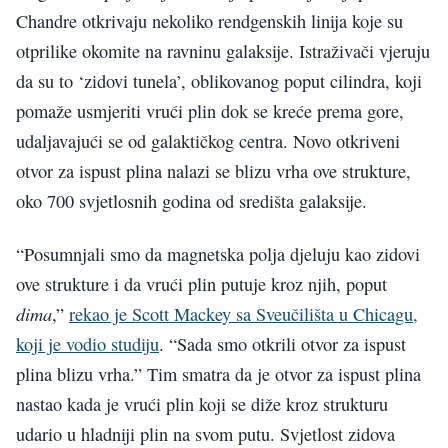
Chandre otkrivaju nekoliko rendgenskih linija koje su
otprilike okomite na ravninu galaksije. Istraživači vjeruju
da su to ‘zidovi tunela’, oblikovanog poput cilindra, koji
pomaže usmjeriti vrući plin dok se kreće prema gore,
udaljavajući se od galaktičkog centra. Novo otkriveni
otvor za ispust plina nalazi se blizu vrha ove strukture,
oko 700 svjetlosnih godina od središta galaksije.
“Posumnjali smo da magnetska polja djeluju kao zidovi
ove strukture i da vrući plin putuje kroz njih, poput
dima
,”
rekao je Scott Mackey sa Sveučilišta u Chicagu,
koji je vodio studiju
. “Sada smo otkrili otvor za ispust
plina blizu vrha.” Tim smatra da je otvor za ispust plina
nastao kada je vrući plin koji se diže kroz strukturu
udario u hladniji plin na svom putu. Svjetlost zidova