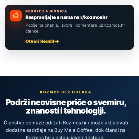
REDDIT ZAJEDNICA
Raspravljajte s nama na r/kozmoshr
Podijelite pitanja, izvore i komentare uz Kozmos.hr
članke.
Otvori Reddit
KOZMOS BEZ OGLASA
Podrži neovisne priče o svemiru,
znanosti i tehnologiji.
Članstvo pomaže održati Kozmos.hr i može uključivati
dodatne sadržaje na Buy Me a Coffee, dok članci na
Kozmos.hr-u ostaju javno dostupni.