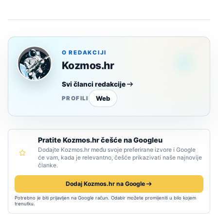
O REDAKCIJI
Kozmos.hr
Svi članci redakcije
Web
PROFILI
Pratite Kozmos.hr češće na Googleu
Dodajte Kozmos.hr među svoje preferirane izvore i Google
će vam, kada je relevantno, češće prikazivati naše najnovije
članke.
Dodaj Kozmos.hr na Google
Potrebno je biti prijavljen na Google račun. Odabir možete promijeniti u bilo kojem
trenutku.