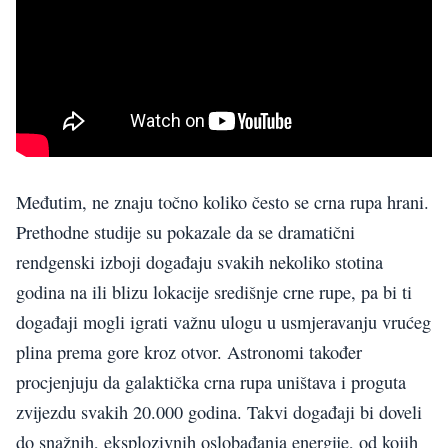
Međutim, ne znaju točno koliko često se crna rupa hrani.
Prethodne studije su pokazale da se dramatični
rendgenski izboji događaju svakih nekoliko stotina
godina na ili blizu lokacije središnje crne rupe, pa bi ti
događaji mogli igrati važnu ulogu u usmjeravanju vrućeg
plina prema gore kroz otvor. Astronomi također
procjenjuju da galaktička crna rupa uništava i proguta
zvijezdu svakih 20.000 godina. Takvi događaji bi doveli
do snažnih, eksplozivnih oslobađanja energije, od kojih