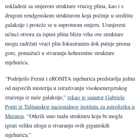
usklađeni sa smjerom strukture vrućeg plina, kao i s
drugom rendgenskom strukturom koja počinje u središtu
galaksije i proteže se u suprotnom smjeru. Usmjereni
učinci otvora za ispust plina blizu vrha ove strukture
mogu zadržati vrući plin fokusiranim dok putuje prema
gore, pomažući u stvaranju koherentne strukture
mjehurića.
“Podrijetlo Fermi i eROSITA mjehurića predstavlja jednu
od najvećih misterija u istraživanju visokoenergetskog
zračenja iz naše galaksije,”
rekao je suautor Gabriele
Ponti iz Talijanskog nacionalnog instituta za astrofiziku u
Merateu
. “Otkrili smo malu strukturu koja bi mogla
igrati veliku ulogu u stvaranju ovih gigantskih
mjehurića.”