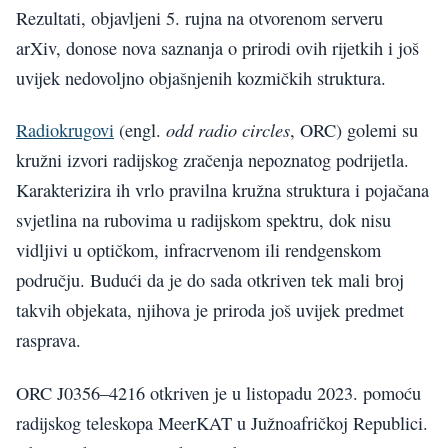
Rezultati, objavljeni 5. rujna na otvorenom serveru
arXiv, donose nova saznanja o prirodi ovih rijetkih i još
uvijek nedovoljno objašnjenih kozmičkih struktura.
odd radio circles
Radiokrugovi
(engl.
, ORC) golemi su
kružni izvori radijskog zračenja nepoznatog podrijetla.
Karakterizira ih vrlo pravilna kružna struktura i pojačana
svjetlina na rubovima u radijskom spektru, dok nisu
vidljivi u optičkom, infracrvenom ili rendgenskom
području. Budući da je do sada otkriven tek mali broj
takvih objekata, njihova je priroda još uvijek predmet
rasprava.
ORC J0356–4216 otkriven je u listopadu 2023. pomoću
radijskog teleskopa MeerKAT u Južnoafričkoj Republici.