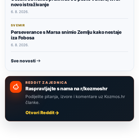
novo istraživanje
6. 8. 2026.
SVEMIR
Perseverance s Marsa snimio Zemlju kako nestaje
iza Fobosa
6. 8. 2026.
Sve novosti
REDDIT ZAJEDNICA
Raspravljajte s nama na r/kozmoshr
Podijelite pitanja, izvore i komentare uz Kozmos.hr
članke.
Otvori Reddit