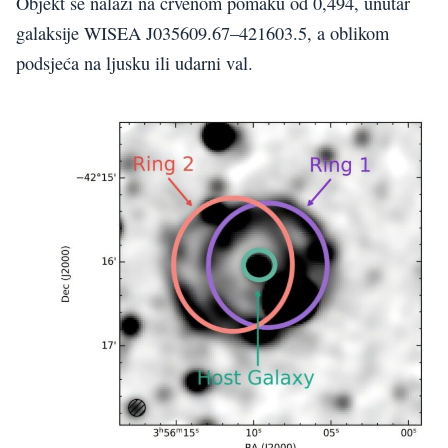
Objekt se nalazi na crvenom pomaku od 0,494, unutar
galaksije WISEA J035609.67–421603.5, a oblikom
podsjeća na ljusku ili udarni val.