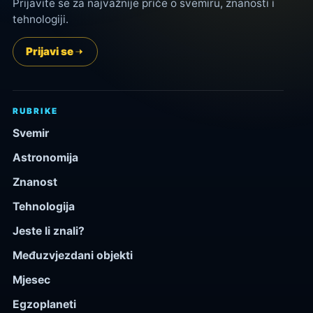
Prijavite se za najvažnije priče o svemiru, znanosti i
tehnologiji.
Prijavi se
RUBRIKE
Svemir
Astronomija
Znanost
Tehnologija
Jeste li znali?
Međuzvjezdani objekti
Mjesec
Egzoplaneti