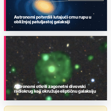
Astronomi potvrdili lutajući crnu rupu u
obližnjoj patuljastoj galaksiji
ASTRONOMIJA
Astronomi otkrili zagonetni divovski
radiokrug koji okružuje eliptičnu galaksiju