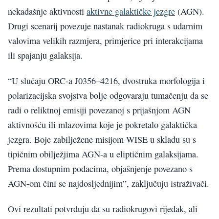
nekadašnje aktivnosti
aktivne galaktičke jezgre
(AGN).
Drugi scenarij povezuje nastanak radiokruga s udarnim
valovima velikih razmjera, primjerice pri interakcijama
ili spajanju galaksija.
“U slučaju ORC-a J0356–4216, dvostruka morfologija i
polarizacijska svojstva bolje odgovaraju tumačenju da se
radi o reliktnoj emisiji povezanoj s prijašnjom AGN
aktivnošću ili mlazovima koje je pokretalo galaktička
jezgra. Boje zabilježene misijom WISE u skladu su s
tipičnim obilježjima AGN-a u eliptičnim galaksijama.
Prema dostupnim podacima, objašnjenje povezano s
AGN-om čini se najdosljednijim”, zaključuju istraživači.
Ovi rezultati potvrđuju da su radiokrugovi rijedak, ali