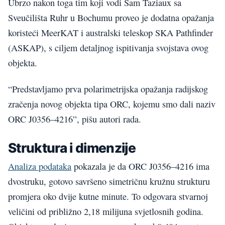
Ubrzo nakon toga tim koji vodi Sam Taziaux sa
Sveučilišta Ruhr u Bochumu proveo je dodatna opažanja
koristeći MeerKAT i australski teleskop SKA Pathfinder
(ASKAP), s ciljem detaljnog ispitivanja svojstava ovog
objekta.
“Predstavljamo prva polarimetrijska opažanja radijskog
zračenja novog objekta tipa ORC, kojemu smo dali naziv
ORC J0356–4216”, pišu autori rada.
Struktura i dimenzije
Analiza podataka
pokazala je da ORC J0356–4216 ima
dvostruku, gotovo savršeno simetričnu kružnu strukturu
promjera oko dvije kutne minute. To odgovara stvarnoj
veličini od približno 2,18 milijuna svjetlosnih godina.