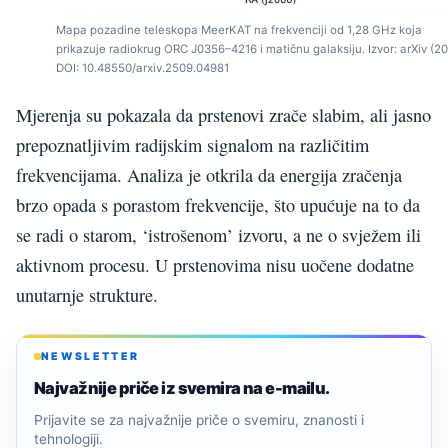
Mapa pozadine teleskopa MeerKAT na frekvenciji od 1,28 GHz koja
prikazuje radiokrug ORC J0356–4216 i matičnu galaksiju. Izvor: arXiv (20
DOI: 10.48550/arxiv.2509.04981
Mjerenja su pokazala da prstenovi zrače slabim, ali jasno
prepoznatljivim radijskim signalom na različitim
frekvencijama. Analiza je otkrila da energija zračenja
brzo opada s porastom frekvencije, što upućuje na to da
se radi o starom, ‘istrošenom’ izvoru, a ne o svježem ili
aktivnom procesu. U prstenovima nisu uočene dodatne
unutarnje strukture.
NEWSLETTER
Najvažnije priče iz svemira na e-mailu.
Prijavite se za najvažnije priče o svemiru, znanosti i
tehnologiji.