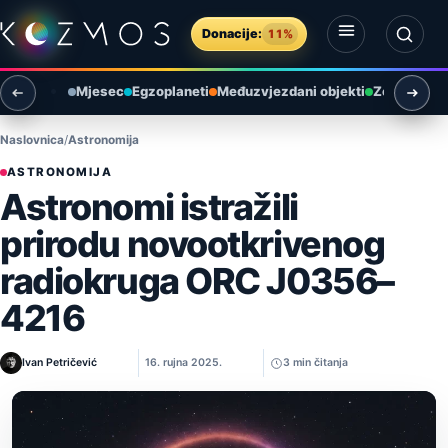
Preskoči na sadržaj
Donacije:
11%
Otvori izbornik
Otvori pretragu
Mjesec
Egzoplaneti
Međuzvjezdani objekti
Zemlja i ok
Naslovnica
Astronomija
ASTRONOMIJA
Astronomi istražili
prirodu novootkrivenog
radiokruga ORC J0356–
4216
Ivan Petričević
16. rujna 2025.
3 min čitanja