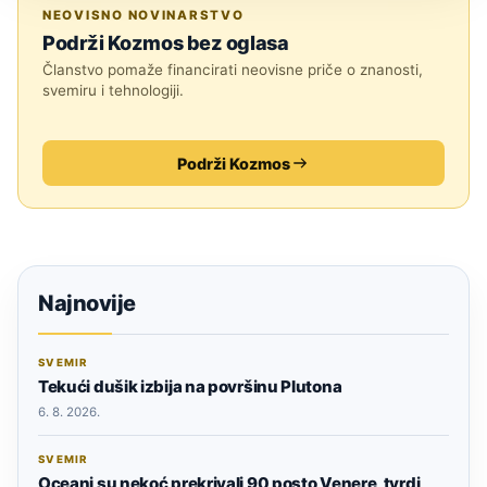
ASTRONOMIJA
NEOVISNO NOVINARSTVO
Podrži Kozmos bez oglasa
Članstvo pomaže financirati neovisne priče o znanosti,
svemiru i tehnologiji.
Podrži Kozmos
Najnovije
SVEMIR
Tekući dušik izbija na površinu Plutona
6. 8. 2026.
SVEMIR
Oceani su nekoć prekrivali 90 posto Venere, tvrdi