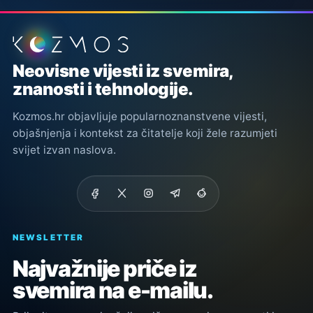
Podnožje stranice
Neovisne vijesti iz svemira,
znanosti i tehnologije.
Kozmos.hr objavljuje popularnoznanstvene vijesti,
objašnjenja i kontekst za čitatelje koji žele razumjeti
svijet izvan naslova.
NEWSLETTER
Najvažnije priče iz
svemira na e-mailu.