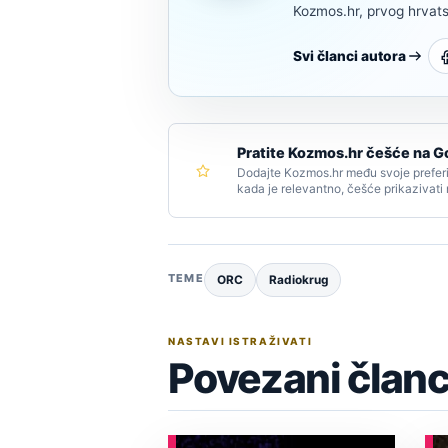
Kozmos.hr, prvog hrvats
Svi članci autora
Pratite Kozmos.hr češće na G
Dodajte Kozmos.hr među svoje preferi
kada je relevantno, češće prikazivati
TEME
ORC
Radiokrug
NASTAVI ISTRAŽIVATI
Povezani članc