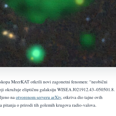
skopa MeerKAT otkrili novi zagonetni fenomen: “neobični
 koji okružuje eliptičnu galaksiju WISEA J021912.43–050501.8.
vljeno na
otvorenom serveru arXiv
, otkriva dio tajne ovih
va pitanja o prirodi tih golemih krugova radio-valova.