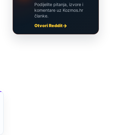
Podijelite pitanja, izvore i
komentare uz Kozmos.hr
članke.
Otvori Reddit