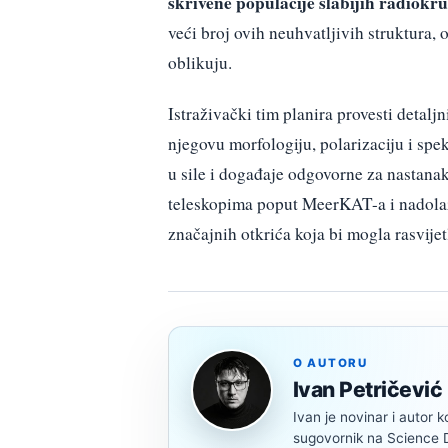
skrivene populacije slabijih radiokr
veći broj ovih neuhvatljivih struktura
oblikuju.
Istraživački tim planira provesti detal
njegovu morfologiju, polarizaciju i spe
u sile i događaje odgovorne za nastan
teleskopima poput MeerKAT-a i nadol
značajnih otkrića koja bi mogla rasvijet
O AUTORU
Ivan Petričević
Ivan je novinar i autor k
sugovornik na Science Di