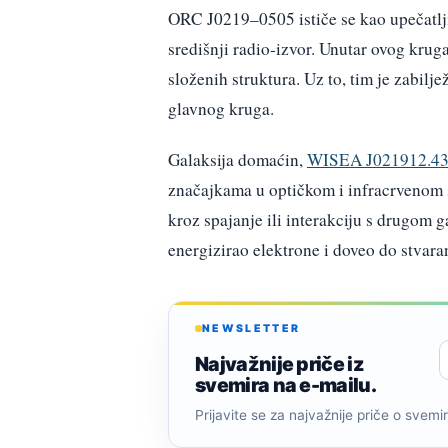
ORC J0219–0505 ističe se kao upečatlj
središnji radio-izvor. Unutar ovog krug
složenih struktura. Uz to, tim je zabilj
glavnog kruga.
Galaksija domaćin,
WISEA J021912.43
značajkama u optičkom i infracrvenom s
kroz spajanje ili interakciju s drugom ga
energizirao elektrone i doveo do stvara
NEWSLETTER
Najvažnije priče iz
svemira na e-mailu.
Prijavite se za najvažnije priče o svemiru