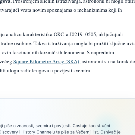
ugova.
Proširenjem sličnih istraživanja, astronomi bi mogli otkri
, otvarajući vrata novim spoznajama o mehanizmima koji ih
jniju analizu karakteristika ORC-a J0219–0505, uključujući
ktralne osobine. Takva istraživanja mogla bi pružiti ključne uvi
ak ovih fascinantnih kozmičkih fenomena. S naprednim
azećeg
Square Kilometre Array (SKA)
, astronomi su na korak d
liti ulogu radiokrugova u povijesti svemira.
oji piše o znanosti, svemiru i povijesti. Gostuje kao stručni
scovery i History Channelu te piše za Večernji list. Osnivač je