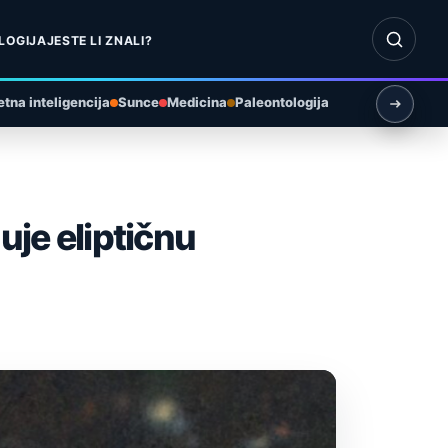
Otvori pr
LOGIJA
JESTE LI ZNALI?
tna inteligencija
Sunce
Medicina
Paleontologija
uje eliptičnu