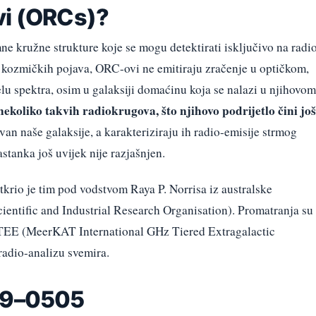
vi (ORCs)?
 kružne strukture koje se mogu detektirati isključivo na radi
 kozmičkih pojava, ORC-ovi ne emitiraju zračenje u optičkom,
lu spektra, osim u galaksiji domaćinu koja se nalazi u njihovom
ekoliko takvih radiokrugova, što njihovo podrijetlo čini još
an naše galaksije, a karakteriziraju ih radio-emisije strmog
tanka još uvijek nije razjašnjen.
io je tim pod vodstvom Raya P. Norrisa iz australske
ntific and Industrial Research Organisation). Promatranja su
TEE (MeerKAT International GHz Tiered Extragalactic
radio-analizu svemira.
219–0505