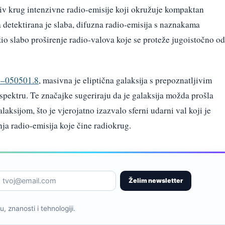
iv krug intenzivne radio-emisije koji okružuje kompaktan
a detektirana je slaba, difuzna radio-emisija s naznakama
ežio slabo proširenje radio-valova koje se proteže jugoistočno od
–050501.8
, masivna je eliptična galaksija s prepoznatljivim
pektru. Te značajke sugeriraju da je galaksija možda prošla
laksijom, što je vjerojatno izazvalo sferni udarni val koji je
nja radio-emisija koje čine radiokrug.
Želim newsletter
, znanosti i tehnologiji.