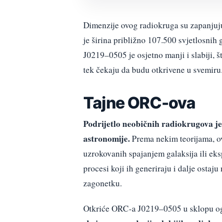
Dimenzije ovog radiokruga su zapanjuj
je širina približno 107.500 svjetlosn
J0219–0505 je osjetno manji i slabiji, š
tek čekaju da budu otkrivene u svemiru
Tajne ORC-ova
Podrijetlo neobičnih radiokrugova je
astronomije.
Prema nekim teorijama, ov
uzrokovanih spajanjem galaksija ili ek
procesi koji ih generiraju i dalje osta
zagonetku.
Otkriće ORC-a J0219–0505 u sklopu 