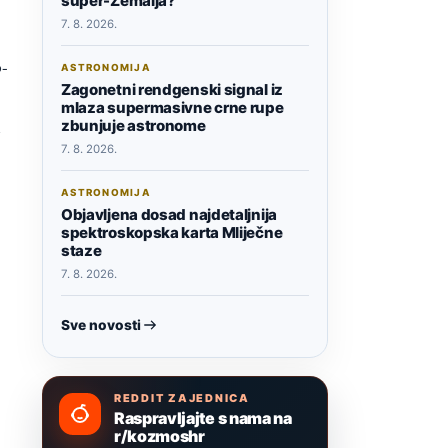
super-Zemalja?
7. 8. 2026.
o-
ASTRONOMIJA
Zagonetni rendgenski signal iz
mlaza supermasivne crne rupe
zbunjuje astronome
7. 8. 2026.
ASTRONOMIJA
Objavljena dosad najdetaljnija
spektroskopska karta Mliječne
staze
7. 8. 2026.
Sve novosti
REDDIT ZAJEDNICA
Raspravljajte s nama na
r/kozmoshr