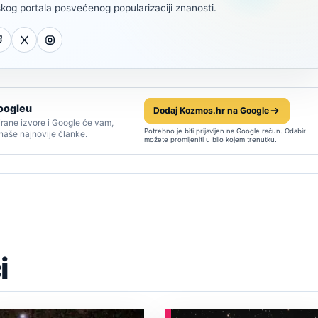
kog portala posvećenog popularizaciji znanosti.
oogleu
Dodaj Kozmos.hr na Google
rane izvore i Google će vam,
Potrebno je biti prijavljen na Google račun. Odabir
 naše najnovije članke.
možete promijeniti u bilo kojem trenutku.
i