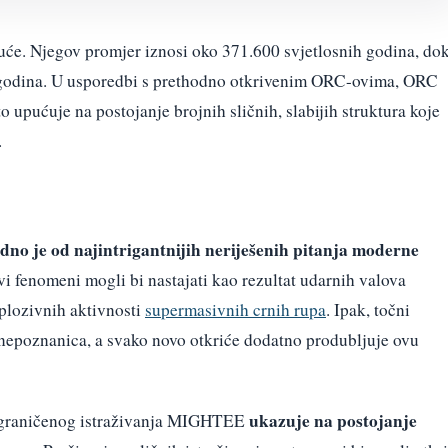
uće. Njegov promjer iznosi oko 371.600 svjetlosnih godina, do
ih godina. U usporedbi s prethodno otkrivenim ORC-ovima, ORC
to upućuje na postojanje brojnih sličnih, slabijih struktura koje
.
dno je od najintrigantnijih neriješenih pitanja moderne
i fenomeni mogli bi nastajati kao rezultat udarnih valova
splozivnih aktivnosti
supermasivnih crnih rupa
. Ipak, točni
ju nepoznanica, a svako novo otkriće dodatno produbljuje ovu
ukazuje na postojanje
ograničenog istraživanja MIGHTEE