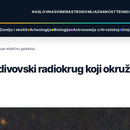
NASLOVNA
SVEMIR
ASTRONOMIJA
ZNANOST
TEHNO
Zemlja i okoliš
Arheologija
Biologija
Astronomija u Hrvatskoj
Umje
uje eliptičnu galaksiju
divovski radiokrug koji okruž