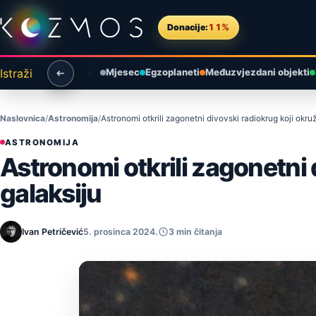
Preskoči na sadržaj
Donacije:
11%
Istraži
Mjesec
Egzoplaneti
Međuzvjezdani objekti
Naslovnica
Astronomija
Astronomi otkrili zagonetni divovski radiokrug koji okruž
ASTRONOMIJA
Astronomi otkrili zagonetni 
galaksiju
Ivan Petričević
5. prosinca 2024.
3 min čitanja