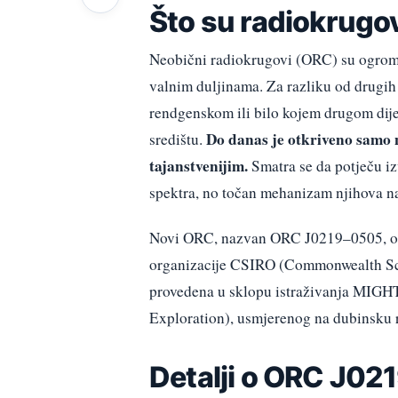
Što su radiokrugo
Neobični radiokrugovi (ORC) su ogromne
valnim duljinama. Za razliku od drugih
rendgenskom ili bilo kojem drugom dije
Do danas je otkriveno samo n
središtu.
tajanstvenijim.
Smatra se da potječu izv
spektra, no točan mehanizam njihova nas
Novi ORC, nazvan ORC J0219–0505, otkr
organizacije CSIRO (Commonwealth Scie
provedena u sklopu istraživanja MIGH
Exploration), usmjerenog na dubinsku 
Detalji o ORC J0