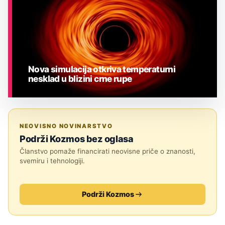
Nova simulacija otkriva temperaturni
nesklad u blizini crne rupe
ASTRONOMIJA
NEOVISNO NOVINARSTVO
Podrži Kozmos bez oglasa
Članstvo pomaže financirati neovisne priče o znanosti,
svemiru i tehnologiji.
Podrži Kozmos