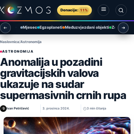
Preskoči na sadržaj
Donacije:
11%
Otvori izbornik
Otvori pretragu
Mjesec
Egzoplaneti
Međuzvjezdani objekti
Zemlja i ok
Naslovnica
Astronomija
ASTRONOMIJA
Anomalija u pozadini
gravitacijskih valova
ukazuje na sudar
supermasivnih crnih rupa
Ivan Petričević
3. prosinca 2024.
3 min čitanja