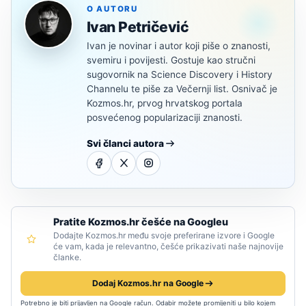
O AUTORU
Ivan Petričević
Ivan je novinar i autor koji piše o znanosti,
svemiru i povijesti. Gostuje kao stručni
sugovornik na Science Discovery i History
Channelu te piše za Večernji list. Osnivač je
Kozmos.hr, prvog hrvatskog portala
posvećenog popularizaciji znanosti.
Svi članci autora
Pratite Kozmos.hr češće na Googleu
Dodajte Kozmos.hr među svoje preferirane izvore i Google
će vam, kada je relevantno, češće prikazivati naše najnovije
članke.
Dodaj Kozmos.hr na Google
Potrebno je biti prijavljen na Google račun. Odabir možete promijeniti u bilo kojem