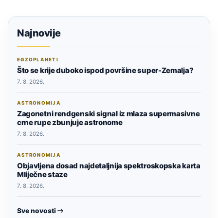
Najnovije
EGZOPLANETI
Što se krije duboko ispod površine super-Zemalja?
7. 8. 2026.
ASTRONOMIJA
Zagonetni rendgenski signal iz mlaza supermasivne
crne rupe zbunjuje astronome
7. 8. 2026.
ASTRONOMIJA
Objavljena dosad najdetaljnija spektroskopska karta
Mliječne staze
7. 8. 2026.
Sve novosti