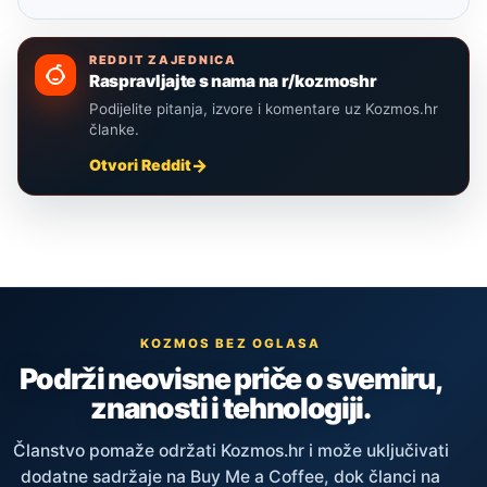
REDDIT ZAJEDNICA
Raspravljajte s nama na r/kozmoshr
Podijelite pitanja, izvore i komentare uz Kozmos.hr
članke.
Otvori Reddit
KOZMOS BEZ OGLASA
Podrži neovisne priče o svemiru,
znanosti i tehnologiji.
Članstvo pomaže održati Kozmos.hr i može uključivati
dodatne sadržaje na Buy Me a Coffee, dok članci na