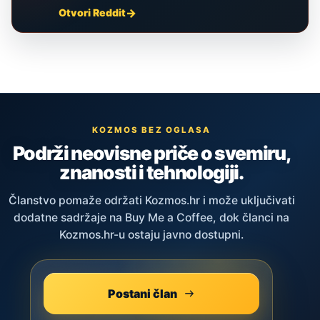
Otvori Reddit
KOZMOS BEZ OGLASA
Podrži neovisne priče o svemiru,
znanosti i tehnologiji.
Članstvo pomaže održati Kozmos.hr i može uključivati
dodatne sadržaje na Buy Me a Coffee, dok članci na
Kozmos.hr-u ostaju javno dostupni.
Postani član