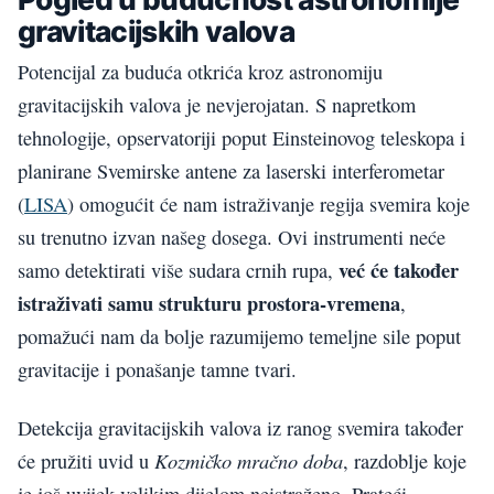
gravitacijskih valova
Potencijal za buduća otkrića kroz astronomiju
gravitacijskih valova je nevjerojatan. S napretkom
tehnologije, opservatoriji poput Einsteinovog teleskopa i
planirane Svemirske antene za laserski interferometar
(
LISA
) omogućit će nam istraživanje regija svemira koje
su trenutno izvan našeg dosega. Ovi instrumenti neće
već će također
samo detektirati više sudara crnih rupa,
istraživati samu strukturu prostora-vremena
,
pomažući nam da bolje razumijemo temeljne sile poput
gravitacije i ponašanje tamne tvari.
Detekcija gravitacijskih valova iz ranog svemira također
Kozmičko mračno doba
će pružiti uvid u
, razdoblje koje
je još uvijek velikim dijelom neistraženo. Prateći