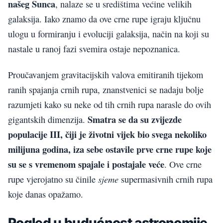
našeg Sunca
, nalaze se u središtima većine velikih
galaksija. Iako znamo da ove crne rupe igraju ključnu
ulogu u formiranju i evoluciji galaksija, način na koji su
nastale u ranoj fazi svemira ostaje nepoznanica.
Proučavanjem gravitacijskih valova emitiranih tijekom
ranih spajanja crnih rupa, znanstvenici se nadaju bolje
razumjeti kako su neke od tih crnih rupa narasle do ovih
Smatra se da su zvijezde
gigantskih dimenzija.
populacije III, čiji je životni vijek bio svega nekoliko
milijuna godina, iza sebe ostavile prve crne rupe koje
su se s vremenom spajale i postajale veće
. Ove crne
sjeme
rupe vjerojatno su činile
supermasivnih crnih rupa
koje danas opažamo.
Pogled u budućnost astronomije