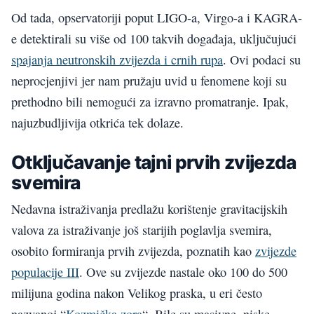
Od tada, opservatoriji poput LIGO-a, Virgo-a i KAGRA-
e detektirali su više od 100 takvih događaja, uključujući
spajanja neutronskih zvijezda i crnih rupa
. Ovi podaci su
neprocjenjivi jer nam pružaju uvid u fenomene koji su
prethodno bili nemogući za izravno promatranje. Ipak,
najuzbudljivija otkrića tek dolaze.
Otključavanje tajni prvih zvijezda
svemira
Nedavna istraživanja predlažu korištenje gravitacijskih
valova za istraživanje još starijih poglavlja svemira,
osobito formiranja prvih zvijezda, poznatih kao
zvijezde
populacije III
. Ove su zvijezde nastale oko 100 do 500
milijuna godina nakon Velikog praska, u eri često
nazvanoj “
Kozmička zora
“. Bile su masivne, niske