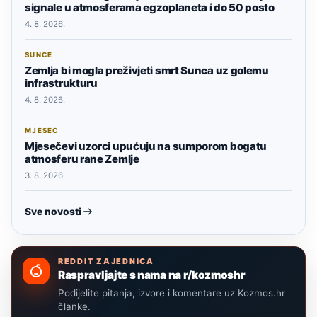
signale u atmosferama egzoplaneta i do 50 posto
4. 8. 2026.
SUNCE
Zemlja bi mogla preživjeti smrt Sunca uz golemu
infrastrukturu
4. 8. 2026.
MJESEC
Mjesečevi uzorci upućuju na sumporom bogatu
atmosferu rane Zemlje
3. 8. 2026.
Sve novosti
REDDIT ZAJEDNICA
Raspravljajte s nama na r/kozmoshr
Podijelite pitanja, izvore i komentare uz Kozmos.hr
članke.