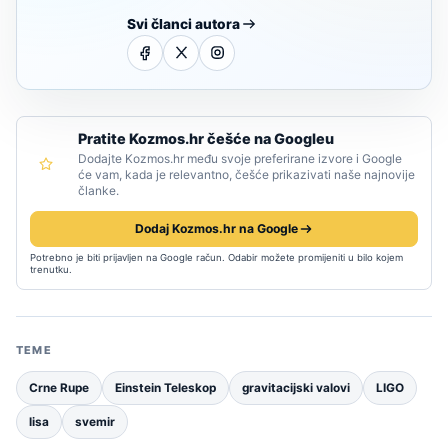
Svi članci autora
Pratite Kozmos.hr češće na Googleu
Dodajte Kozmos.hr među svoje preferirane izvore i Google
će vam, kada je relevantno, češće prikazivati naše najnovije
članke.
Dodaj Kozmos.hr na Google
Potrebno je biti prijavljen na Google račun. Odabir možete promijeniti u bilo kojem
trenutku.
TEME
Crne Rupe
Einstein Teleskop
gravitacijski valovi
LIGO
lisa
svemir