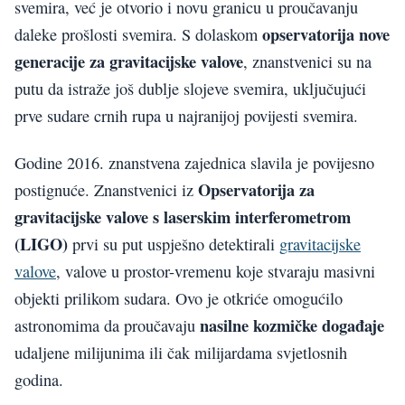
svemira, već je otvorio i novu granicu u proučavanju
opservatorija nove
daleke prošlosti svemira. S dolaskom
generacije za gravitacijske valove
, znanstvenici su na
putu da istraže još dublje slojeve svemira, uključujući
prve sudare crnih rupa u najranijoj povijesti svemira.
Godine 2016. znanstvena zajednica slavila je povijesno
Opservatorija za
postignuće. Znanstvenici iz
gravitacijske valove s laserskim interferometrom
(LIGO)
prvi su put uspješno detektirali
gravitacijske
valove
, valove u prostor-vremenu koje stvaraju masivni
objekti prilikom sudara. Ovo je otkriće omogućilo
nasilne kozmičke događaje
astronomima da proučavaju
udaljene milijunima ili čak milijardama svjetlosnih
godina.