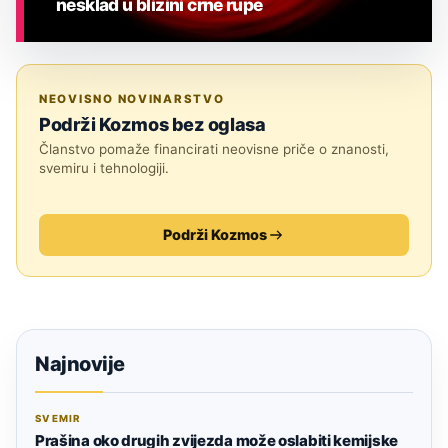
nesklad u blizini crne rupe
ASTRONOMIJA
NEOVISNO NOVINARSTVO
Podrži Kozmos bez oglasa
Članstvo pomaže financirati neovisne priče o znanosti,
svemiru i tehnologiji.
Podrži Kozmos
Najnovije
SVEMIR
Prašina oko drugih zvijezda može oslabiti kemijske