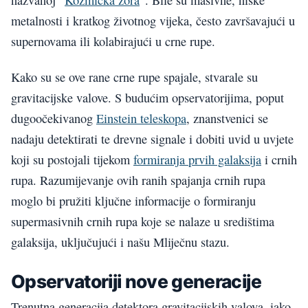
metalnosti i kratkog životnog vijeka, često završavajući u
supernovama ili kolabirajući u crne rupe.
Kako su se ove rane crne rupe spajale, stvarale su
gravitacijske valove. S budućim opservatorijima, poput
dugoočekivanog
Einstein teleskopa
, znanstvenici se
nadaju detektirati te drevne signale i dobiti uvid u uvjete
koji su postojali tijekom
formiranja prvih galaksija
i crnih
rupa. Razumijevanje ovih ranih spajanja crnih rupa
moglo bi pružiti ključne informacije o formiranju
supermasivnih crnih rupa koje se nalaze u središtima
galaksija, uključujući i našu Mliječnu stazu.
Opservatoriji nove generacije
Trenutna generacija detektora gravitacijskih valova, iako