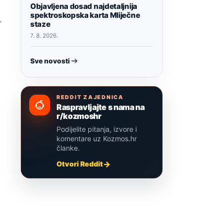
Objavljena dosad najdetaljnija
spektroskopska karta Mliječne
.
staze
7. 8. 2026.
Sve novosti
REDDIT ZAJEDNICA
Raspravljajte s nama na
r/kozmoshr
Podijelite pitanja, izvore i
komentare uz Kozmos.hr
članke.
Otvori Reddit