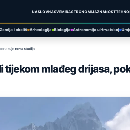
NASLOVNA
SVEMIR
ASTRONOMIJA
ZNANOST
TEHNO
Zemlja i okoliš
Arheologija
Biologija
Astronomija u Hrvatskoj
Umje
 pokazuje nova studija
i tijekom mlađeg drijasa, po