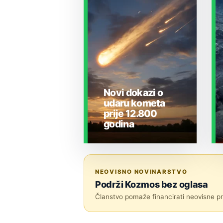
Novi dokazi o
udaru kometa
prije 12.800
godina
ZEMLJA I OKOLIŠ
NEOVISNO NOVINARSTVO
Podrži Kozmos bez oglasa
Članstvo pomaže financirati neovisne pri