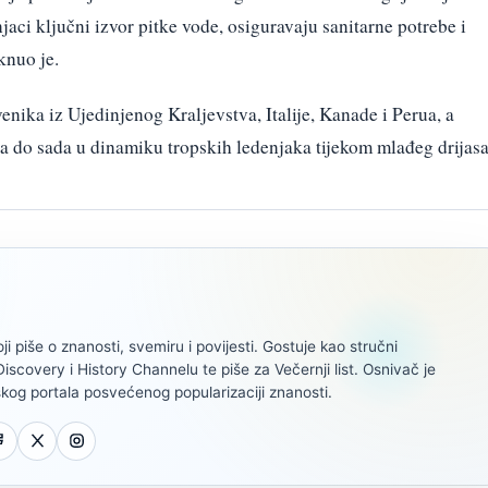
jaci ključni izvor pitke vode, osiguravaju sanitarne potrebe i
knuo je.
venika iz Ujedinjenog Kraljevstva, Italije, Kanade i Perua, a
da do sada u dinamiku tropskih ledenjaka tijekom mlađeg drijasa
oji piše o znanosti, svemiru i povijesti. Gostuje kao stručni
scovery i History Channelu te piše za Večernji list. Osnivač je
kog portala posvećenog popularizaciji znanosti.