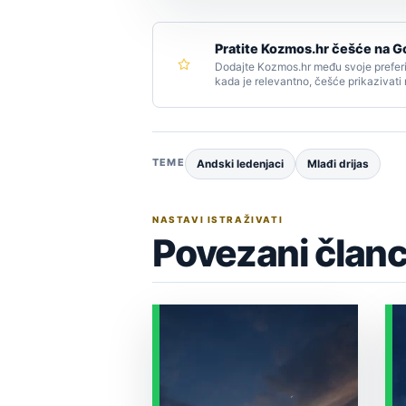
Pratite Kozmos.hr češće na G
Dodajte Kozmos.hr među svoje preferi
kada je relevantno, češće prikazivati
TEME
Andski ledenjaci
Mlađi drijas
NASTAVI ISTRAŽIVATI
Povezani članc