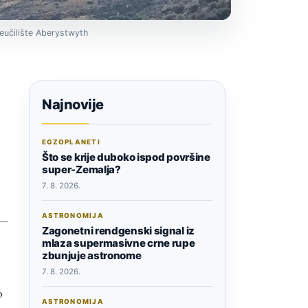
eučilište Aberystwyth
Najnovije
EGZOPLANETI
Što se krije duboko ispod površine
super-Zemalja?
7. 8. 2026.
ASTRONOMIJA
Zagonetni rendgenski signal iz
mlaza supermasivne crne rupe
zbunjuje astronome
7. 8. 2026.
o
ASTRONOMIJA