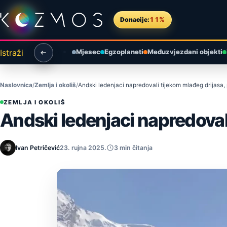
Preskoči na sadržaj
Donacije:
11%
Istraži
Mjesec
Egzoplaneti
Međuzvjezdani objekti
Naslovnica
Zemlja i okoliš
Andski ledenjaci napredovali tijekom mlađeg drijasa,
ZEMLJA I OKOLIŠ
Andski ledenjaci napredoval
Ivan Petričević
23. rujna 2025.
3 min čitanja