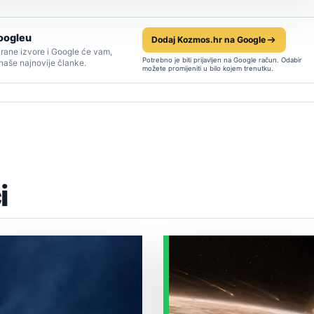
oogleu
Dodaj Kozmos.hr na Google
rane izvore i Google će vam,
Potrebno je biti prijavljen na Google račun. Odabir
 naše najnovije članke.
možete promijeniti u bilo kojem trenutku.
i