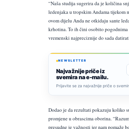
“Naša studija sugerira da je količina sn
ledenjaka u tropskim Andama tijekom ml
ovom dijelu Anda ne otkidaju sante led
krhotina. To ih čini osobito pogodnima 
vremenski najpreciznije do sada datirat
NEWSLETTER
Najvažnije priče iz
svemira na e-mailu.
Prijavite se za najvažnije priče o svemiru
Dodao je da rezultati pokazuju koliko su
promjene u obrascima oborina. “Razumi
presudne je važnosti jer nam pomaže bol