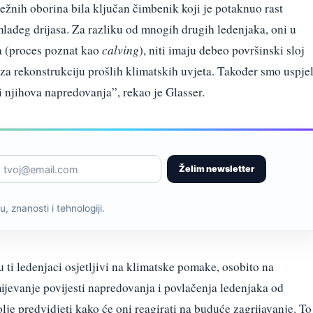
ježnih oborina bila ključan čimbenik koji je potaknuo rast
ađeg drijasa. Za razliku od mnogih drugih ledenjaka, oni u
a (proces poznat kao
calving
), niti imaju debeo površinski sloj
za rekonstrukciju prošlih klimatskih uvjeta. Također smo uspjel
i njihova napredovanja”, rekao je Glasser.
Želim newsletter
, znanosti i tehnologiji.
 ti ledenjaci osjetljivi na klimatske pomake, osobito na
jevanje povijesti napredovanja i povlačenja ledenjaka od
je predvidjeti kako će oni reagirati na buduće zagrijavanje. To