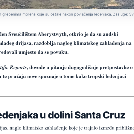
im grebenima morena koje su ostale nakon povlačenja ledenjaka. Zasluge: Sv
en Sveučilištem Aberystwyth, otkrio je da su andski
mlađeg drijasa, razdoblja naglog klimatskog zahlađenja na
redovali umjesto da se povuku.
tific Reports
, dovode u pitanje dugogodišnje pretpostavke o
 te pružaju nove spoznaje o tome kako tropski ledenjaci
edenjaka u dolini Santa Cruz
ijas, naglo klimatsko zahlađenje koje je trajalo između približn