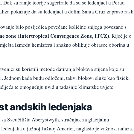
. Dok su ranije teorije sugerirale da su se ledenjaci u Peruu
aliza pokazuje da su ledenjaci u dolini Santa Cruz zapravo rasli
dovanje bilo posljedica povećane količine snijega povezane s
e zone (Intertropical Convergence Zone, ITCZ)
. Riječ je o
remješta između hemisfera i snažno oblikuje obrasce oborina u
tvenici su koristili metode datiranja blokova stijena koje su
lini. Jednom kada budu odloženi, takvi blokovi služe kao fizički
ućljeća te omogućuju uvid u tadašnje klimatske uvjete.
st andskih ledenjaka
r sa Sveučilišta Aberystwyth, stručnjak za glacijalnu
ledenjaka u južnoj Južnoj Americi, naglasio je važnost nalaza.