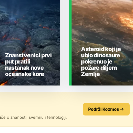
Asteroid koji je
Znanstvenici prvi
ubio dinosaure
put pratili
pokrenuo je
nastanak nove
požare diljem
oceanske kore
Zemlje
ZEMLJA I OKOLIŠ
ZEMLJA I OKOLIŠ
Podrži Kozmos
če o znanosti, svemiru i tehnologiji.