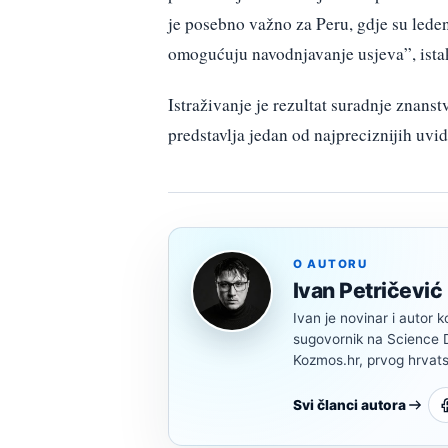
je posebno važno za Peru, gdje su leden
omogućuju navodnjavanje usjeva”, ista
Istraživanje je rezultat suradnje znanst
predstavlja jedan od najpreciznijih uvi
O AUTORU
Ivan Petričević
Ivan je novinar i autor k
sugovornik na Science Di
Kozmos.hr, prvog hrvats
Svi članci autora