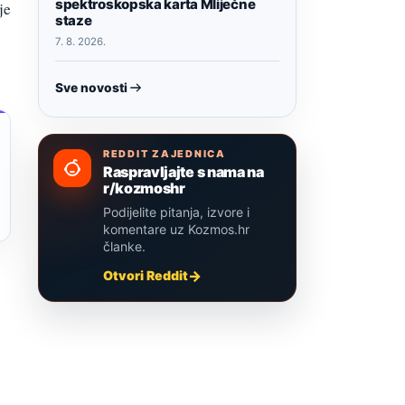
spektroskopska karta Mliječne
je
staze
7. 8. 2026.
Sve novosti
REDDIT ZAJEDNICA
Raspravljajte s nama na
r/kozmoshr
Podijelite pitanja, izvore i
komentare uz Kozmos.hr
članke.
Otvori Reddit