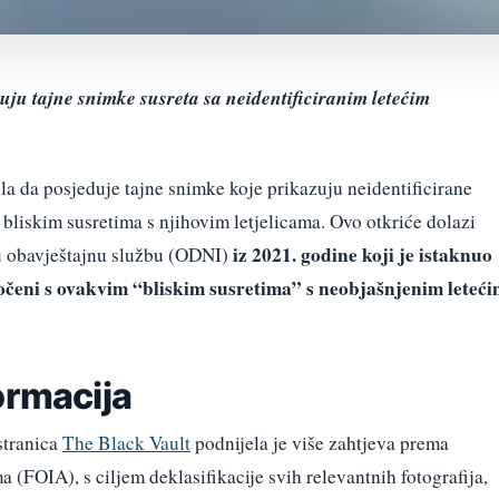
ju tajne snimke susreta sa neidentificiranim letećim
a da posjeduje tajne snimke koje prikazuju neidentificirane
bliskim susretima s njihovim letjelicama. Ovo otkriće dolazi
iz 2021. godine koji je istaknuo
nu obavještajnu službu (ODNI)
suočeni s ovakvim “bliskim susretima” s neobjašnjenim leteć
ormacija
stranica
The Black Vault
podnijela je više zahtjeva prema
 (FOIA), s ciljem deklasifikacije svih relevantnih fotografija,