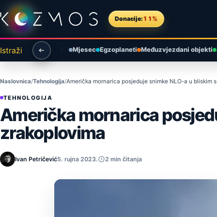
Preskoči na sadržaj
Donacije:
11%
Istraži
Mjesec
Egzoplaneti
Međuzvjezdani objekti
Naslovnica
Tehnologija
Američka mornarica posjeduje snimke NLO-a u bliskim s
TEHNOLOGIJA
Američka mornarica posjedu
zrakoplovima
Ivan Petričević
5. rujna 2023.
2 min čitanja