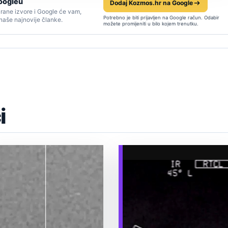
oogleu
Dodaj Kozmos.hr na Google
rane izvore i Google će vam,
Potrebno je biti prijavljen na Google račun. Odabir
 naše najnovije članke.
možete promijeniti u bilo kojem trenutku.
i