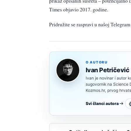
prikaz opisanih susreta – potencijalno
Times objavio 2017. godine.
Pridružite se raspravi u našoj Telegr
O AUTORU
Ivan Petričević
Ivan je novinar i autor k
sugovornik na Science Di
Kozmos.hr, prvog hrvats
Svi članci autora