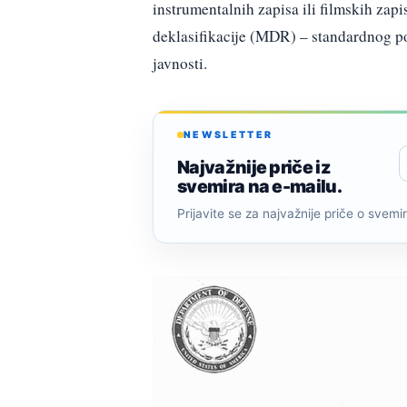
instrumentalnih zapisa ili filmskih zapi
deklasifikacije (MDR) – standardnog p
javnosti.
NEWSLETTER
Najvažnije priče iz
svemira na e-mailu.
Prijavite se za najvažnije priče o svemiru