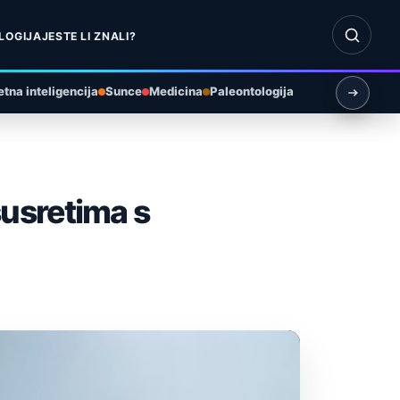
Otvori pr
LOGIJA
JESTE LI ZNALI?
tna inteligencija
Sunce
Medicina
Paleontologija
usretima s