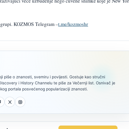
 izazivajući veće uzbuđenje nego čuvene snimke koje je New Yo
am grupi. KOZMOS Telegram –
t.me/kozmoshr
oji piše o znanosti, svemiru i povijesti. Gostuje kao stručni
scovery i History Channelu te piše za Večernji list. Osnivač je
kog portala posvećenog popularizaciji znanosti.