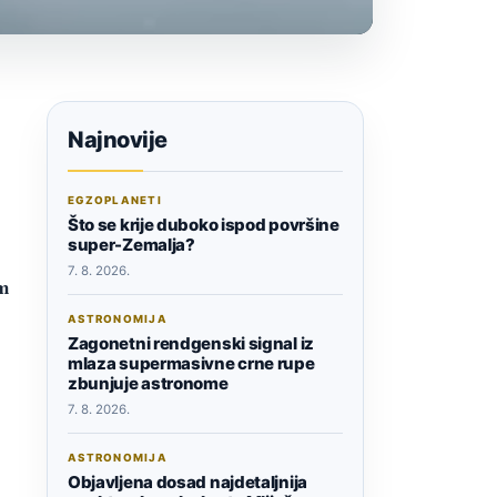
Najnovije
EGZOPLANETI
Što se krije duboko ispod površine
super-Zemalja?
7. 8. 2026.
im
ASTRONOMIJA
Zagonetni rendgenski signal iz
mlaza supermasivne crne rupe
zbunjuje astronome
7. 8. 2026.
ASTRONOMIJA
Objavljena dosad najdetaljnija