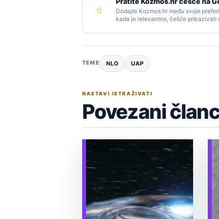
Pratite Kozmos.hr češće na G
Dodajte Kozmos.hr među svoje preferi
kada je relevantno, češće prikazivati
TEME
NLO
UAP
NASTAVI ISTRAŽIVATI
Povezani članc