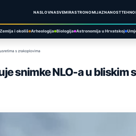
NASLOVNA
SVEMIR
ASTRONOMIJA
ZNANOST
TEHNO
Zemlja i okoliš
Arheologija
Biologija
Astronomija u Hrvatskoj
Umje
usretima s zrakoplovima
je snimke NLO-a u bliskim s