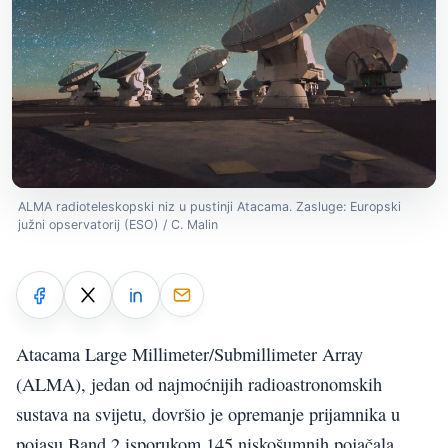
ALMA radioteleskopski niz u pustinji Atacama. Zasluge: Europski
južni opservatorij (ESO) / C. Malin
Atacama Large Millimeter/Submillimeter Array
(ALMA), jedan od najmoćnijih radioastronomskih
sustava na svijetu, dovršio je opremanje prijamnika u
pojasu Band 2 isporukom 145 niskošumnih pojačala