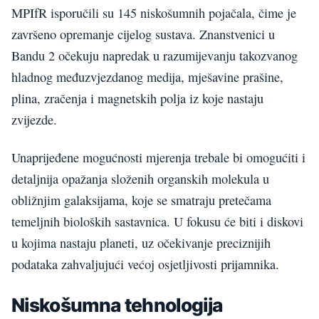
MPIfR isporučili su 145 niskošumnih pojačala, čime je
završeno opremanje cijelog sustava. Znanstvenici u
Bandu 2 očekuju napredak u razumijevanju takozvanog
hladnog međuzvjezdanog medija, mješavine prašine,
plina, zračenja i magnetskih polja iz koje nastaju
zvijezde.
Unaprijeđene mogućnosti mjerenja trebale bi omogućiti i
detaljnija opažanja složenih organskih molekula u
obližnjim galaksijama, koje se smatraju pretečama
temeljnih bioloških sastavnica. U fokusu će biti i diskovi
u kojima nastaju planeti, uz očekivanje preciznijih
podataka zahvaljujući većoj osjetljivosti prijamnika.
Niskošumna tehnologija