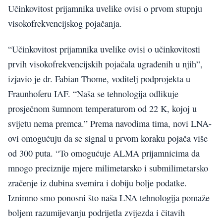
Učinkovitost prijamnika uvelike ovisi o prvom stupnju
visokofrekvencijskog pojačanja.
“Učinkovitost prijamnika uvelike ovisi o učinkovitosti
prvih visokofrekvencijskih pojačala ugrađenih u njih”,
izjavio je dr. Fabian Thome, voditelj podprojekta u
Fraunhoferu IAF. “Naša se tehnologija odlikuje
prosječnom šumnom temperaturom od 22 K, kojoj u
svijetu nema premca.” Prema navodima tima, novi LNA-
ovi omogućuju da se signal u prvom koraku pojača više
od 300 puta. “To omogućuje ALMA prijamnicima da
mnogo preciznije mjere milimetarsko i submilimetarsko
zračenje iz dubina svemira i dobiju bolje podatke.
Iznimno smo ponosni što naša LNA tehnologija pomaže
boljem razumijevanju podrijetla zvijezda i čitavih