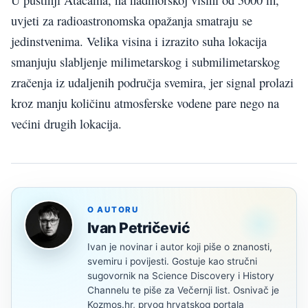
U pustinji Atacama, na nadmorskoj visini od 5000 m,
uvjeti za radioastronomska opažanja smatraju se
jedinstvenima. Velika visina i izrazito suha lokacija
smanjuju slabljenje milimetarskog i submilimetarskog
zračenja iz udaljenih područja svemira, jer signal prolazi
kroz manju količinu atmosferske vodene pare nego na
većini drugih lokacija.
O AUTORU
Ivan Petričević
Ivan je novinar i autor koji piše o znanosti,
svemiru i povijesti. Gostuje kao stručni
sugovornik na Science Discovery i History
Channelu te piše za Večernji list. Osnivač je
Kozmos.hr, prvog hrvatskog portala