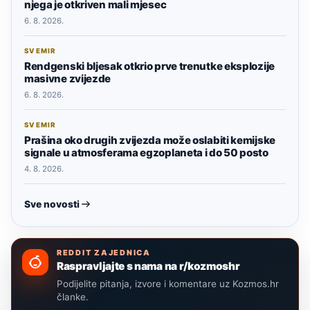
njega je otkriven mali mjesec
6. 8. 2026.
SVEMIR
Rendgenski bljesak otkrio prve trenutke eksplozije
masivne zvijezde
6. 8. 2026.
SVEMIR
Prašina oko drugih zvijezda može oslabiti kemijske
signale u atmosferama egzoplaneta i do 50 posto
4. 8. 2026.
Sve novosti
REDDIT ZAJEDNICA
Raspravljajte s nama na r/kozmoshr
Podijelite pitanja, izvore i komentare uz Kozmos.hr
članke.