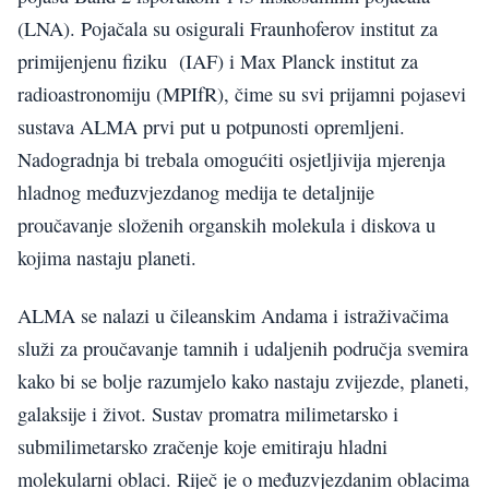
(LNA). Pojačala su osigurali Fraunhoferov institut za
primijenjenu fiziku (IAF) i Max Planck institut za
radioastronomiju (MPIfR), čime su svi prijamni pojasevi
sustava ALMA prvi put u potpunosti opremljeni.
Nadogradnja bi trebala omogućiti osjetljivija mjerenja
hladnog međuzvjezdanog medija te detaljnije
proučavanje složenih organskih molekula i diskova u
kojima nastaju planeti.
ALMA se nalazi u čileanskim Andama i istraživačima
služi za proučavanje tamnih i udaljenih područja svemira
kako bi se bolje razumjelo kako nastaju zvijezde, planeti,
galaksije i život. Sustav promatra milimetarsko i
submilimetarsko zračenje koje emitiraju hladni
molekularni oblaci. Riječ je o međuzvjezdanim oblacima