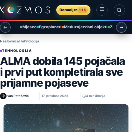
Preskoči na sadržaj
Donacije:
11%
Otvori izbornik
Otvori pretragu
Mjesec
Egzoplaneti
Međuzvjezdani objekti
Zemlja i ok
Naslovnica
Tehnologija
TEHNOLOGIJA
ALMA dobila 145 pojačala
i prvi put kompletirala sve
prijamne pojaseve
Ivan Petričević
17. prosinca 2025.
4 min čitanja