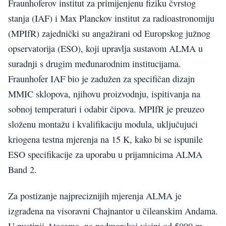
Fraunhoferov institut za primijenjenu fiziku čvrstog
stanja (IAF) i Max Planckov institut za radioastronomiju
(MPIfR) zajednički su angažirani od Europskog južnog
opservatorija (ESO), koji upravlja sustavom ALMA u
suradnji s drugim međunarodnim institucijama.
Fraunhofer IAF bio je zadužen za specifičan dizajn
MMIC sklopova, njihovu proizvodnju, ispitivanja na
sobnoj temperaturi i odabir čipova. MPIfR je preuzeo
složenu montažu i kvalifikaciju modula, uključujući
kriogena testna mjerenja na 15 K, kako bi se ispunile
ESO specifikacije za uporabu u prijamnicima ALMA
Band 2.
Za postizanje najpreciznijih mjerenja ALMA je
izgrađena na visoravni Chajnantor u čileanskim Andama.