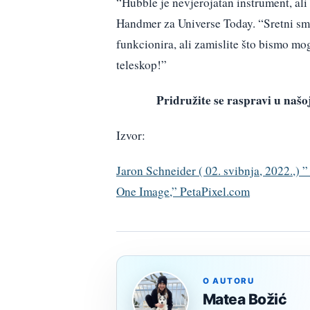
“Hubble je nevjerojatan instrument, ali 
Handmer za Universe Today. “Sretni smo
funkcionira, ali zamislite što bismo mo
teleskop!”
Pridružite se raspravi u na
Izvor:
Jaron Schneider ( 02. svibnja, 2022.,)
One Image,” PetaPixel.com
O AUTORU
Matea Božić