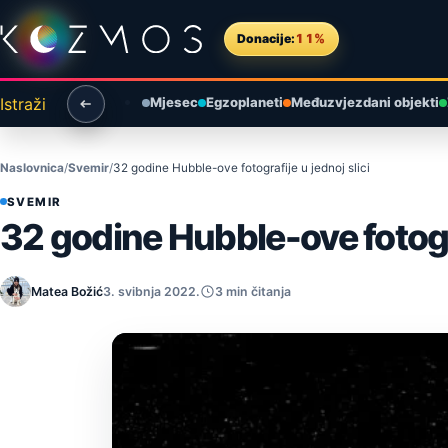
Preskoči na sadržaj
Donacije:
11%
Istraži
Mjesec
Egzoplaneti
Međuzvjezdani objekti
Naslovnica
Svemir
32 godine Hubble-ove fotografije u jednoj slici
SVEMIR
32 godine Hubble-ove fotogra
Matea Božić
3. svibnja 2022.
3 min čitanja