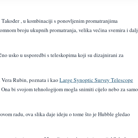
. Također , u kombinaciji s ponovljenim promatranjima
romnom broju ukupnih promatranja, velika većina svemira i dalj
ično usko u usporedbi s teleskopima koji su dizajnirani za
a Vera Rubin, poznata i kao
Large Synoptic Survey Telescope
ea. Ona bi svojom tehnologijom mogla snimiti cijelo nebo za samo
vom radu, ova slika daje ideju o tome što je Hubble gledao