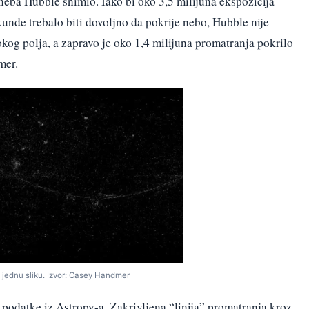
 neba Hubble snimio. Iako bi oko 3,5 milijuna ekspozicija
unde trebalo biti dovoljno da pokrije nebo, Hubble nije
okog polja, a zapravo je oko 1,4 milijuna promatranja pokrilo
mer.
jednu sliku. Izvor: Casey Handmer
 podatke iz Astropy-a. Zakrivljena “linija” promatranja kroz