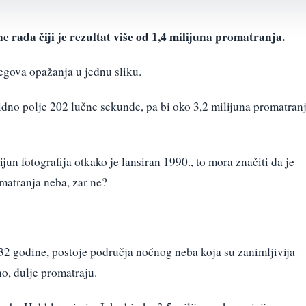
 rada čiji je rezultat više od 1,4 milijuna promatranja.
egova opažanja u jednu sliku.
dno polje 202 lučne sekunde, pa bi oko 3,2 milijuna promatran
jun fotografija otkako je lansiran 1990., to mora značiti da je
matranja neba, zar ne?
2 godine, postoje područja noćnog neba koja su zanimljivija
o, dulje promatraju.