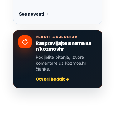
Sve novosti
REDDIT ZAJEDNICA
Raspravljajte s nama na
r/kozmoshr
Podijelite pitanja, izvore i
komentare uz Kozmos.hr
članke.
Otvori Reddit