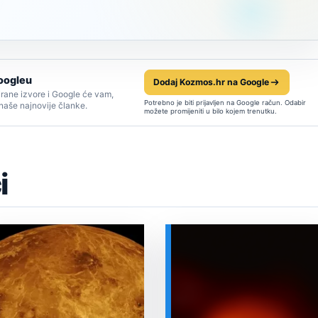
oogleu
Dodaj Kozmos.hr na Google
rane izvore i Google će vam,
Potrebno je biti prijavljen na Google račun. Odabir
 naše najnovije članke.
možete promijeniti u bilo kojem trenutku.
i