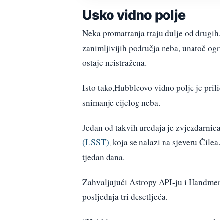
Usko vidno polje
Neka promatranja traju dulje od drugih
zanimljivijih područja neba, unatoč og
ostaje neistražena.
Isto tako,Hubbleovo vidno polje je pril
snimanje cijelog neba.
Jedan od takvih uređaja je zvjezdarnic
(LSST)
, koja se nalazi na sjeveru Čil
tjedan dana.
Zahvaljujući Astropy API-ju i Handmero
posljednja tri desetljeća.