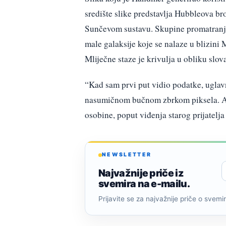
središte slike predstavlja Hubbleova br
Sunčevom sustavu. Skupine promatranja
male galaksije koje se nalaze u blizini 
Mliječne staze je krivulja u obliku slov
“Kad sam prvi put vidio podatke, uglav
nasumičnom bučnom zbrkom piksela. Ali 
osobine, poput viđenja starog prijatelj
NEWSLETTER
Najvažnije priče iz
svemira na e-mailu.
Prijavite se za najvažnije priče o svemiru