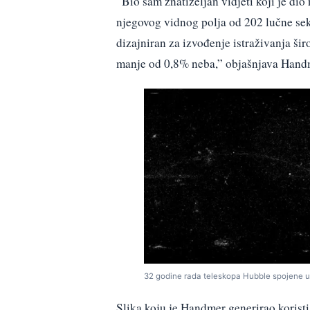
“Bio sam znatiželjan vidjeti koji je dio
njegovog vidnog polja od 202 lučne sek
dizajniran za izvođenje istraživanja šir
manje od 0,8% neba,” objašnjava Hand
32 godine rada teleskopa Hubble spojene u 
Slika koju je Handmer generirao koristi