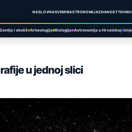
NASLOVNA
SVEMIR
ASTRONOMIJA
ZNANOST
TEHNO
Zemlja i okoliš
Arheologija
Biologija
Astronomija u Hrvatskoj
Umje
fije u jednoj slici