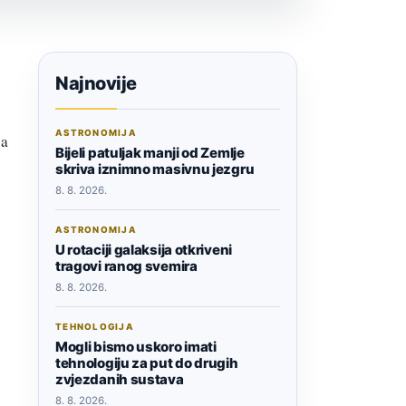
Najnovije
ASTRONOMIJA
ja
Bijeli patuljak manji od Zemlje
skriva iznimno masivnu jezgru
8. 8. 2026.
ASTRONOMIJA
U rotaciji galaksija otkriveni
tragovi ranog svemira
8. 8. 2026.
TEHNOLOGIJA
Mogli bismo uskoro imati
tehnologiju za put do drugih
zvjezdanih sustava
8. 8. 2026.